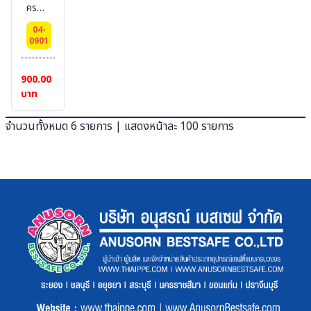
ครอบ
ตา
04-
นิรภัย
0901
พร้อม
การ์ด
900.00
คลุม
บาท
คาง
เลนส์
จำนวนทั้งหมด 6 รายการ | แสดงหน้าละ 100 รายการ
PC
BEST
GUARD
#
BESTSAFE