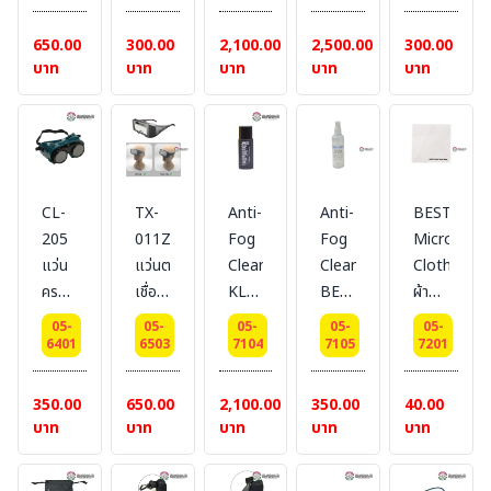
เลนส์
BESTSAFE
ป้องกัน
ป้องกัน
งาน
สายตา
เลเซอร์
เลเซอร์
เชื่อม
650.00
300.00
2,100.00
2,500.00
300.00
#
(534
(900-
#DELTAPL
บาท
บาท
บาท
บาท
บาท
BESTSAFE
นาโน
1100
เมตร)
นาโน
เมตร)
CL-
TX-
Anti-
Anti-
BEST-
205
011Z
Fog
Fog
MicroFiber
แว่น
แว่นตา
Cleaner-
Cleaner-
Cloth
ครอบ
เชื่อม
KLAR
BESTSAFE
ผ้า
ตา
ปรับ
PILOT
น้ำยา
ไมโคร
05-
05-
05-
05-
05-
เชื่อม
แสง
น้ำยา
เคลือบ
ไฟเบอร์
6401
6503
7104
7105
7201
แก็ส
อัตโนมัติ
เคลือบ
กันฝ้า
#
เปิด-
Shade3-
กันฝ้า
#BESTSAFE
BESTSAFE
350.00
650.00
2,100.00
350.00
40.00
ปิด
11
#KLAR
บาท
บาท
บาท
บาท
บาท
ทรง
#BESTSAFE
PILOT
กลม