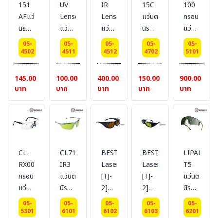
151
UV
IR
15C
100
AFแว่นตา
Lense
Lense
แว่นตา
กรอบ
นิรภัย
แว่นตา
แว่นตา
นิรภัย
แว่นตา
เลนส์
นิรภัย
นิรภัย
ใส-
นิรภัย
05-
05-
05-
05-
05-
ใส
UV400
I/R
ครอบ
สำหรับ
4502
4511
4512
4702
5101
กรอบ
เลนส์
780-
แว่น
เลนส์
น้ำเงิน
ใส #
2000
สายตา
สายตา
145.00
100.00
400.00
150.00
900.00
กันฝ้า
BESTSAFE
nm
เลนส์
#
บาท
บาท
บาท
บาท
บาท
#
#
เล็ก
ELVEX
BESTSAFE
BESTSAFE
#
BESTSAFE
CL-
CL711-
BESTSAFE-
BESTSAFE-
LIPARI2-
RX005
IR3
Laser
Laser
T5
กรอบ
แว่นตา
[TJ-
[TJ-
แว่นตา
แว่นตา
นิรภัย
2]
2]
นิรภัย
นิรภัย
Shade
แว่นตา
แว่นตา
เลนส์
05-
05-
05-
05-
05-
สำหรับ
3 #
นิรภัย
นิรภัย
กัน
5301
6101
6102
6103
6201