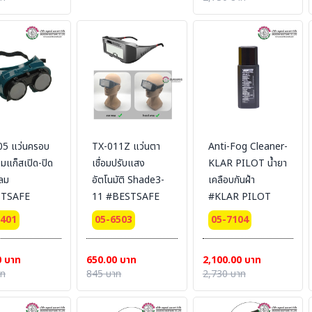
05 แว่นครอบ
TX-011Z แว่นตา
Anti-Fog Cleaner-
อมแก็สเปิด-ปิด
เชื่อมปรับแสง
KLAR PILOT น้ำยา
ลม
อัตโนมัติ Shade3-
เคลือบกันฝ้า
STSAFE
11 #BESTSAFE
#KLAR PILOT
6401
05-6503
05-7104
0 บาท
650.00 บาท
2,100.00 บาท
าท
845 บาท
2,730 บาท