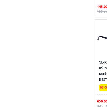
145.0
SECTION 34 CHEMICAL DECON-ชุดชำระ
165 บ
สารเคมี
SECTION 35 EYE-BODY-WASH & DRAIN &
DECONTAMINATE & EMERGENCY
EQUIPMENT - อ่างล้างตาฉุกเฉิน และชุดล้างตัว
SECTION 36 COLD SUIT | LOW TEMP |
RAINNING SUIT ชุดกันหนาว - ชุดห้องเย็น - ชุด
กันฝน - ชุดกันน้ำ
SECTION 37 OIL & CHEMICAL
ABSORBENT - วัสดุดูดซับเคมีและวัสดุดูดซับน้ำมัน
SECTION 37-B CLEAN SOLUTION-น้ำยา
CL-R
ล้างทำความสะอาด
แว่นต
เลนส์
SECTION 38 CLEANROOM WIPER - วัสดุ
เช็ดไวเปอร์
BEST
SECTION 39 SAFETY CARBINET - ตู้เก็บสาร
05-
เคมีและสารไวไฟ
SECTION 40 SAFETY CONTAINMENT -
ถาดรอง - ถังเก็บสารเคมี
650.0
845 บ