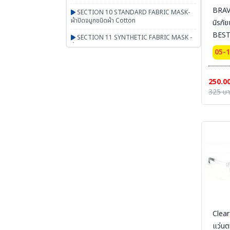
BRAV
SECTION 10 STANDARD FABRIC MASK-
ผ้าปิดจมูกชนิดผ้า Cotton
นิรภัย
BEST
SECTION 11 SYNTHETIC FABRIC MASK -
ผ้าปิดจมูกเสริมใยสังเคราะห์ UN95 SERIES
05-
SECTION 12 RESPIRATOR - หน้ากากตลับ
กรอง
250.0
SECTION 13 PAPR-จ่ายอากาศผ่านพัดลม
325 บ
BESTSAFE
SECTION 14 Airline-จ่ายอากาศผ่านสายลม
SECTION 15 SCBA FENAN - Self
Contained Breathing Apparatus - ชุดเครื่อง
ช่วยหายใจ
SECTION 16 SAFETY CAP | HOOD | หมวก
ผ้า หมวกตัวหนอน ฮู๊ดคลุมศีรษะ หมวกอาหาร
SECTION 17 PGM-PRODUCTS-พรม-
กระเป๋า-ร่ม-งานผ้าสั่งผลิต-สินค้าทั่วไป เบ็ดเตล็ด
Clear
SECTION 18 ARM PROTECTION - ปลอก
แขนนิรภัย
แว่นต