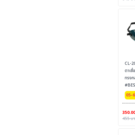
SECTION 41 SAFETY-PUMP-CHEMICAL -
ปั๊มมือหมุน และอุปกรณ์สำหรับจ่ายสารเคมีและ
ของเหลว
SECTION 42 SAFETY WASTE CAN - ถังขยะ-
ที่เขี่ยบุหรี่-สำหรับทิ้งวัสดุปนเปื้อนของเหลวไวไฟ และ
วัสดุที่ติดไฟ
SECTION 43 GARBAGE AND PLASTIC - ถัง
พลาสติก - ถังขยะ
SECTION 44 SAFETY CUTTER - มีดคัทเตอร์
นิรภัย กรรไกรนิรภัย และอุปกรณ์ตัดทั่วไป
CL-2
ตาเชื่
SECTION 45 MARKING TAPE PET/PVC- เทป
ตีเส้น - เทปเรืองแสง
ทรงก
#BE
SECTION 46 REFLECTIVE SHEETING &
TAPE FOR VEHICLE - เทปสะท้อนแสงรถยนต์
05-
SECTION 47 ANTI-SLIP TAPE - เทปป้องกัน
การลื่น
350.0
SECTION 48 ANTI-SLIP-SHEET - แผ่นกันลื่น
455 บ
สินค้าสำเร็จรูป
SECTION 49 ANTI-SLIP CARPET &