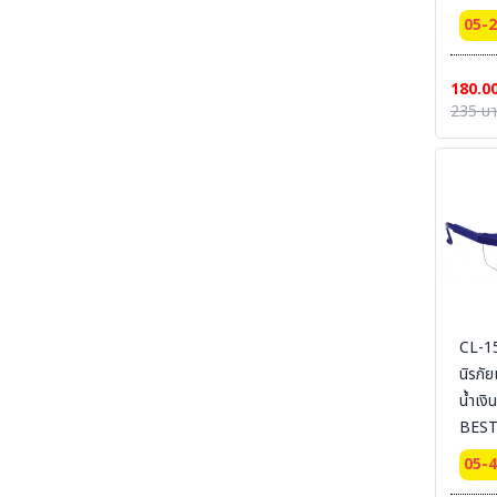
SECTION 27 ARC FLASH & ELECTRICAL
05-
PPE UNIFORM ชุดและอุปกรณ์สำหรับป้องกันงาน
ไฟฟ้าแรงสูง และไฟฟ้าระเบิด
SECTION 28 CLEAN ROOM ESD
180.0
UNIFROM & ESD EQUIPMENT l ชุดและ
235 บ
อุปกรณ์สำหรับทำงานห้องคลีนรูม
SECTION 29 Tools & Equipment For
Cleanroom Work Place| อุปกรณ์และเครื่องมือ
ในสถานที่ปฏิบัติการห้อง Cleanroom
SECTION 30 LABORATORY - MEDICAL -
HOSPITAL UNIFORM ชุด MEDICAL PPE &
MED PPE EQUIPMENT - ชุดกาวน์ ชุดห้องแลป
ชุดปฏิบัติงาน ชุดโรงพยาบาล และอุปกรณ์ MED
PPE
SECTION 31 PRINTING -งานพิมม์-สกรีน-ผ้า-
CL-1
ภาพ
นิรภั
SECTION 32 CHEMICAL SUITS |
น้ำเงิ
MEDICAL-RESCUE SUIT ชุดกันสารเคมี -ชุด
ปฏิบัติงานเคมีรั่วไหลเบื้องต้น
BEST
SECTION 33 HAZARDOUS CHEMICAL
05-
SUITS [LEVELA:B]ชุดกันสารเคมีขั้นสูง ระงับ
เหตุฉุกเฉิน เคมีรั่วไหล LEVEL A , LEVEL B