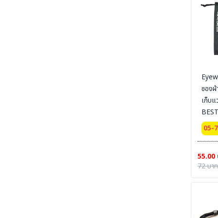
RUBBER COMFORT- พรมกันลื่น กันฝุ่น - ยางลด
ความเมื่อยล้า
SECTION 50 ELECTRICAL-MAT - แผ่นพื้น
ยางกันไฟฟ้า-ไฟฟ้าสถิตย์
SECTION 51 TRAFFIC LINE PAINTING
-งานทาสี ตีเส้นจราจร
SECTION 52 CONTAINER-TOOL-CUSTO-
Eyew
รถเข็น-ล้อรถ
ซองผ้า
SECTION 53 RUBBER-CONER
เก็บแ
PROTECTORS - ยางหุ้มมุมเสา - ยางชะลอความเร็ว
BEST
SECTION 54 SAFETY VEST - เสื้อกั๊กจราจร
05-
SECTION 55 TRAFFIC-EQUIPMENT -
อุปกรณ์งานจราจรสำเร็จรูป
55.00
SECTION 56 TRAFFIC-EQUIPMENT
72 บาท
INSTALLATION อุปกรณ์จราจรพร้อมติดตั้ง
SECTION 57 WELDING-PS ผลิตภัณฑ์
PIYAMANEESERVICE - งานผลิต แผงกั้น กรวย
บอกทิศทางลม งานเชื่อม งานแปรรูปโลหะ
SECTION 58 WIND SOCK - ถุงบอกทิศทางลม