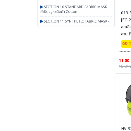
SECTION 10 STANDARD FABRIC MASK-
ผ้าปิดจมูกชนิดผ้า Cotton
013-
[EC-2
SECTION 11 SYNTHETIC FABRIC MASK -
ผ้าปิดจมูกเสริมใยสังเคราะห์ UN95 SERIES
ลดเสี
สาย P
SECTION 12 RESPIRATOR - หน้ากากตลับ
กรอง
BEST
03-
SECTION 13 PAPR-จ่ายอากาศผ่านพัดลม
BESTSAFE
11.00
SECTION 14 Airline-จ่ายอากาศผ่านสายลม
15 บาท
SECTION 15 SCBA FENAN - Self
Contained Breathing Apparatus - ชุดเครื่อง
ช่วยหายใจ
SECTION 16 SAFETY CAP | HOOD | หมวก
ผ้า หมวกตัวหนอน ฮู๊ดคลุมศีรษะ หมวกอาหาร
SECTION 17 PGM-PRODUCTS-พรม-
กระเป๋า-ร่ม-งานผ้าสั่งผลิต-สินค้าทั่วไป เบ็ดเตล็ด
SECTION 18 ARM PROTECTION - ปลอก
แขนนิรภัย
HV-32