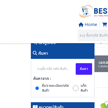
Home
Home
/
PRODUCTS
คุณอยู่ที่:
SECTION 03 EAR 
เข้าสู่ระบบ
ค้นหา
เอกสา
Catalo
ค้นหา
ค้นหาจาก :
ชื่อ/รายละเอียด/รหัส
แท็ก
สินค้า
สินค้า
หมวดหมู่สินค้า