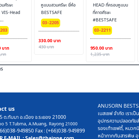
วมศีรษะ
หูแบบสวมศรีษะ ยี่ห้อ
HEAD ที่ครอบหูแบบ
 VIS-Head
BESTSAFE
ที่คาดศีรษะ
#BESTSAFE
03-2205
STSAFE
2203
03-2211
330.00 บาท
430 บาท
0 บาท
950.00 บาท
บาท
1,235 บาท
าร
ANUSORN BESTSAFE
ct us
เบสเซฟ จำกัด เราเป็น
5 ต.ทับมา อ.เมือง จ.ระยอง 21000
อุปกรความปลอดภัยส่
oo 5 T.Tubma, A.Muang, Rayong 21000
รองเท้าเซฟตี้, หมวกนิ
(+66)038-949850 Fax : (+66)038-949899
หน้ากากกันสารพิษ อุ
R E-MAIL : Sales@thaippe.com