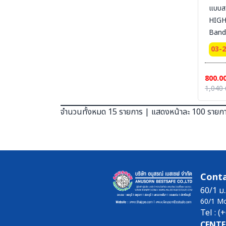
แบบส
SECTION 19 LEG PROTECTION - ปลอกขา
นิรภัย
HIGH
Band
SECTION 20 APRON & BODY
PROTECTION- เอี๊ยมนิรภัย
#BE
03-
SECTION 21 UNIFORM POLO-เสื้อโปโล-เสื้อ
T-SHIRT
800.0
SECTION 22 UNIFORM FORMAL OFFICE
1,040 
SUIT -ชุดออฟฟิต-ชุดสำนักงาน-ชุดทางการ
SECTION 23 UNIFORM SUIT WORKSHOP
จำนวนทั้งหมด 15 รายการ | แสดงหน้าละ 100 รายก
SUIT - ชุดช่าง ชุดปฏิบัติงาน งานเชื่อม งานซ่อม
บำรุง งานประกอบ
SECTION 24 FLAME RETARDANT FABRIC
[FR-SUIT] UNIFORM ผ้ากันไฟ (วัสดุ) ชุดช็อป เสื้อ
แจ็คเก็ต ชุดหมี ชุดกันไฟ
SECTION 25 FR-SUIT FURNACE UNIFORM
Conta
ผ้ากันไฟ-กันน้ำเหล็ก ชุดป้องกันงานเชื่อม งานหน้า
เตาหลอม งานซีเมนต์
60/1 ม.
60/1 M
SECTION 26 ALUMINIZED SUITS - ชุด
Tel : 
ป้องกันความร้อนหน้าเตาหลอม
CENTE