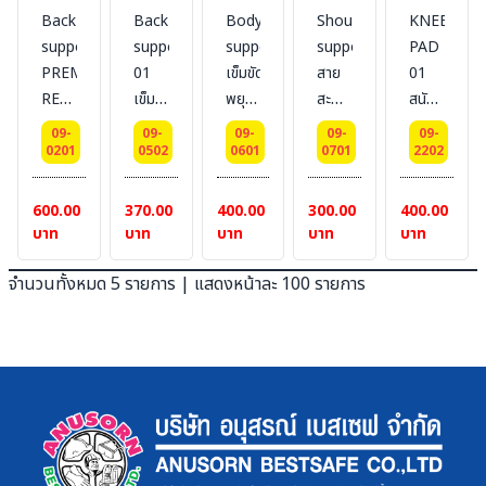
Back
Back
Body
Shoulder
KNEE
support-
support
support
support
PAD
PREMIUM
01
เข็มขัด
สาย
01
REFLECTIVE
เข็มขัด
พยุง
สะพาย
สนับ
เข็มขัด
พยุง
หลัง
ไหล่
เข่า
09-
09-
09-
09-
09-
พยุง
หลัง
และ
#BESTSAFE
กัน
0201
0502
0601
0701
2202
หลัง
แบบ
ไหล่
กระแทก
#BESTSAFE
[Air
#BESTSAFE
#BESTSAF
600.00
370.00
400.00
300.00
400.00
Flow
บาท
บาท
บาท
บาท
บาท
Tech]
#BESTSAFE
จำนวนทั้งหมด 5 รายการ | แสดงหน้าละ 100 รายการ