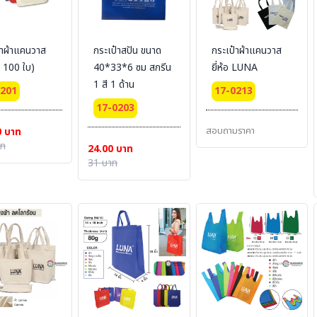
๋าผ้าแคนวาส
กระเป๋าสปัน ขนาด
กระเป๋าผ้าแคนวาส
่ำ 100 ใบ)
40*33*6 ซม สกรีน
ยี่ห้อ LUNA
1 สี 1 ด้าน
0201
17-0213
17-0203
สอบถามราคา
0 บาท
าท
24.00 บาท
31 บาท