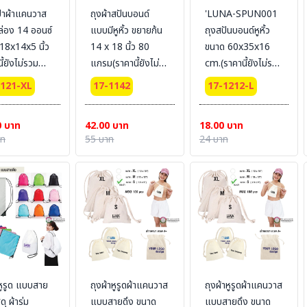
ป๋าผ้าแคนวาส
ถุงผ้าสปันบอนด์
'LUNA-SPUN001
่อง 14 ออนซ์
แบบมีหูหิ้ว ขยายก้น
ถุงสปันบอนด์หูหิ้ว
18x14x5 นิ้ว
14 x 18 นิ้ว 80
ขนาด 60x35x16
ี้ยังไม่รวม
แกรม(ราคานี้ยังไม่
cm.(ราคานี้ยังไม่รวม
) Size : XL
รวมสกรีน)
สกรีน) Size : L
1121-XL
17-1142
17-1212-L
0 บาท
42.00 บาท
18.00 บาท
าท
55 บาท
24 บาท
าหูรูด แบบสาย
ถุงผ้าหูรูดผ้าแคนวาส
ถุงผ้าหูรูดผ้าแคนวาส
ดุ ผ้าร่ม
แบบสายดึง ขนาด
แบบสายดึง ขนาด