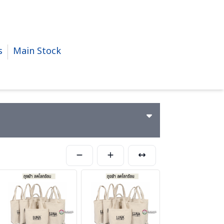
s
Main Stock