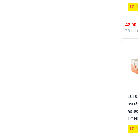
SECTION 27 ARC FLASH & ELECTRICAL
17-
PPE UNIFORM ชุดและอุปกรณ์สำหรับป้องกันงาน
ไฟฟ้าแรงสูง และไฟฟ้าระเบิด
SECTION 28 CLEAN ROOM ESD
42.00
UNIFROM & ESD EQUIPMENT l ชุดและ
55 บาท
อุปกรณ์สำหรับทำงานห้องคลีนรูม
SECTION 29 Tools & Equipment For
Cleanroom Work Place| อุปกรณ์และเครื่องมือ
ในสถานที่ปฏิบัติการห้อง Cleanroom
SECTION 30 LABORATORY - MEDICAL -
HOSPITAL UNIFORM ชุด MEDICAL PPE &
MED PPE EQUIPMENT - ชุดกาวน์ ชุดห้องแลป
ชุดปฏิบัติงาน ชุดโรงพยาบาล และอุปกรณ์ MED
PPE
SECTION 31 PRINTING -งานพิมม์-สกรีน-ผ้า-
L010
ภาพ
กระเช
SECTION 32 CHEMICAL SUITS |
กระส
MEDICAL-RESCUE SUIT ชุดกันสารเคมี -ชุด
ปฏิบัติงานเคมีรั่วไหลเบื้องต้น
TON
SECTION 33 HAZARDOUS CHEMICAL
17-
SUITS [LEVELA:B]ชุดกันสารเคมีขั้นสูง ระงับ
เหตุฉุกเฉิน เคมีรั่วไหล LEVEL A , LEVEL B