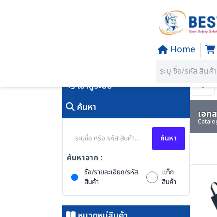
Home
Home
/
PRODUCTS
คุณอยู่ที่:
SECTION 17 PGM-PR
เข้าสู่ระบบ
ค้นหา
เอกสา
Catalo
ค้นหา
ค้นหาจาก :
ชื่อ/รายละเอียด/รหัส
แท็ก
สินค้า
สินค้า
หมวดหมู่สินค้า