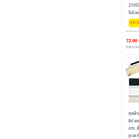
210D 
SECTION 19 LEG PROTECTION - ปลอกขา
นิรภัย
ไม่รว
SECTION 20 APRON & BODY
17-
PROTECTION- เอี๊ยมนิรภัย
SECTION 21 UNIFORM POLO-เสื้อโปโล-เสื้อ
72.00
T-SHIRT
94 บาท
SECTION 22 UNIFORM FORMAL OFFICE
SUIT -ชุดออฟฟิต-ชุดสำนักงาน-ชุดทางการ
SECTION 23 UNIFORM SUIT WORKSHOP
SUIT - ชุดช่าง ชุดปฏิบัติงาน งานเชื่อม งานซ่อม
บำรุง งานประกอบ
SECTION 24 FLAME RETARDANT FABRIC
[FR-SUIT] UNIFORM ผ้ากันไฟ (วัสดุ) ชุดช็อป เสื้อ
แจ็คเก็ต ชุดหมี ชุดกันไฟ
SECTION 25 FR-SUIT FURNACE UNIFORM
ผ้ากันไฟ-กันน้ำเหล็ก ชุดป้องกันงานเชื่อม งานหน้า
ถุงผ้
เตาหลอม งานซีเมนต์
ซิป ข
SECTION 26 ALUMINIZED SUITS - ชุด
cm. ย
ป้องกันความร้อนหน้าเตาหลอม
(ราคา