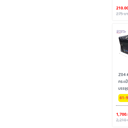
210.0
SECTION 34 CHEMICAL DECON-ชุดชำระ
275 บ
สารเคมี
SECTION 35 EYE-BODY-WASH & DRAIN &
DECONTAMINATE & EMERGENCY
EQUIPMENT - อ่างล้างตาฉุกเฉิน และชุดล้างตัว
SECTION 36 COLD SUIT | LOW TEMP |
RAINNING SUIT ชุดกันหนาว - ชุดห้องเย็น - ชุด
กันฝน - ชุดกันน้ำ
SECTION 37 OIL & CHEMICAL
ABSORBENT - วัสดุดูดซับเคมีและวัสดุดูดซับน้ำมัน
SECTION 37-B CLEAN SOLUTION-น้ำยา
Z04 
ล้างทำความสะอาด
กระเป๋
บรรจุ
SECTION 38 CLEANROOM WIPER - วัสดุ
เช็ดไวเปอร์
61-
SECTION 39 SAFETY CARBINET - ตู้เก็บสาร
เคมีและสารไวไฟ
1,700.
SECTION 40 SAFETY CONTAINMENT -
2,210 
ถาดรอง - ถังเก็บสารเคมี