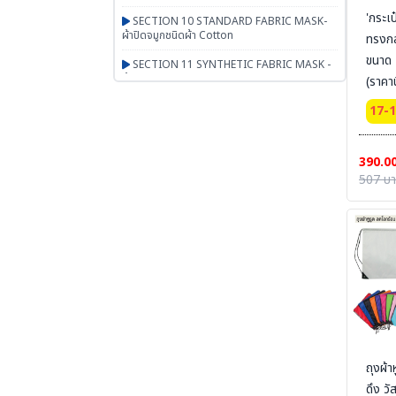
'กระเ
SECTION 10 STANDARD FABRIC MASK-
ผ้าปิดจมูกชนิดผ้า Cotton
ทรงกล
ขนาด 
SECTION 11 SYNTHETIC FABRIC MASK -
ผ้าปิดจมูกเสริมใยสังเคราะห์ UN95 SERIES
(ราคาน
สกรีน
SECTION 12 RESPIRATOR - หน้ากากตลับ
17-
กรอง
SECTION 13 PAPR-จ่ายอากาศผ่านพัดลม
390.0
BESTSAFE
507 บ
SECTION 14 Airline-จ่ายอากาศผ่านสายลม
SECTION 15 SCBA FENAN - Self
Contained Breathing Apparatus - ชุดเครื่อง
ช่วยหายใจ
SECTION 16 SAFETY CAP | HOOD | หมวก
ผ้า หมวกตัวหนอน ฮู๊ดคลุมศีรษะ หมวกอาหาร
SECTION 17 PGM-PRODUCTS-พรม-
กระเป๋า-ร่ม-งานผ้าสั่งผลิต-สินค้าทั่วไป เบ็ดเตล็ด
ถุงผ้
SECTION 18 ARM PROTECTION - ปลอก
แขนนิรภัย
ดึง วัส