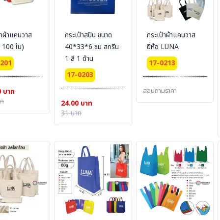
๋าผ้าแคนวาส
กระเป๋าสปัน ขนาด
กระเป๋าผ้าแคนวาส
่ำ 100 ใบ)
40*33*6 ซม สกรีน
ยี่ห้อ LUNA
1 สี 1 ด้าน
0201
17-0213
17-0203
สอบถามราคา
0 บาท
าท
24.00 บาท
31 บาท