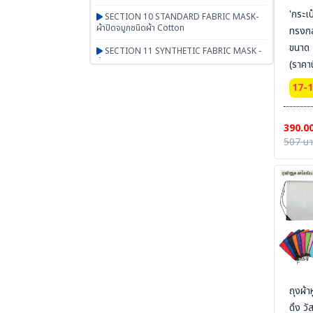
'กระเ
SECTION 10 STANDARD FABRIC MASK-
ผ้าปิดจมูกชนิดผ้า Cotton
ทรงกล
ขนาด 
SECTION 11 SYNTHETIC FABRIC MASK -
ผ้าปิดจมูกเสริมใยสังเคราะห์ UN95 SERIES
(ราคาน
สกรีน
SECTION 12 RESPIRATOR - หน้ากากตลับ
17-
กรอง
SECTION 13 PAPR-จ่ายอากาศผ่านพัดลม
390.0
BESTSAFE
507 บ
SECTION 14 Airline-จ่ายอากาศผ่านสายลม
SECTION 15 SCBA FENAN - Self
Contained Breathing Apparatus - ชุดเครื่อง
ช่วยหายใจ
SECTION 16 SAFETY CAP | HOOD | หมวก
ผ้า หมวกตัวหนอน ฮู๊ดคลุมศีรษะ หมวกอาหาร
SECTION 17 PGM-PRODUCTS-พรม-
กระเป๋า-ร่ม-งานผ้าสั่งผลิต-สินค้าทั่วไป เบ็ดเตล็ด
ถุงผ้
SECTION 18 ARM PROTECTION - ปลอก
แขนนิรภัย
ดึง วัส