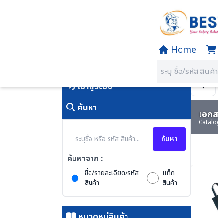
Home
Home
/
PRODUCTS
คุณอยู่ที่:
SECTION 17 PGM-PR
เข้าสู่ระบบ
ค้นหา
เอกสา
Catalo
ค้นหา
ค้นหาจาก :
ชื่อ/รายละเอียด/รหัส
แท็ก
สินค้า
สินค้า
หมวดหมู่สินค้า