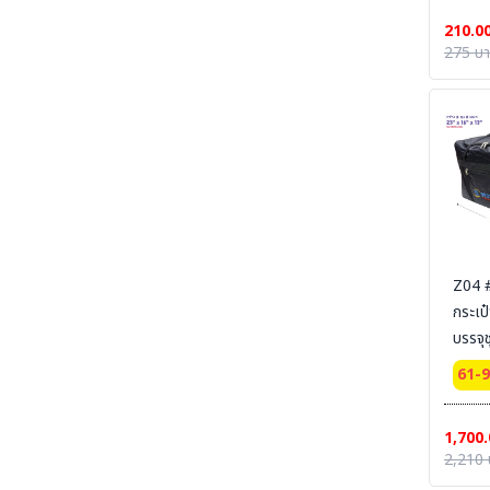
210.0
SECTION 34 CHEMICAL DECON-ชุดชำระ
275 บ
สารเคมี
SECTION 35 EYE-BODY-WASH & DRAIN &
DECONTAMINATE & EMERGENCY
EQUIPMENT - อ่างล้างตาฉุกเฉิน และชุดล้างตัว
SECTION 36 COLD SUIT | LOW TEMP |
RAINNING SUIT ชุดกันหนาว - ชุดห้องเย็น - ชุด
กันฝน - ชุดกันน้ำ
SECTION 37 OIL & CHEMICAL
ABSORBENT - วัสดุดูดซับเคมีและวัสดุดูดซับน้ำมัน
SECTION 37-B CLEAN SOLUTION-น้ำยา
Z04 
ล้างทำความสะอาด
กระเป๋
บรรจุ
SECTION 38 CLEANROOM WIPER - วัสดุ
เช็ดไวเปอร์
61-
SECTION 39 SAFETY CARBINET - ตู้เก็บสาร
เคมีและสารไวไฟ
1,700.
SECTION 40 SAFETY CONTAINMENT -
2,210 
ถาดรอง - ถังเก็บสารเคมี