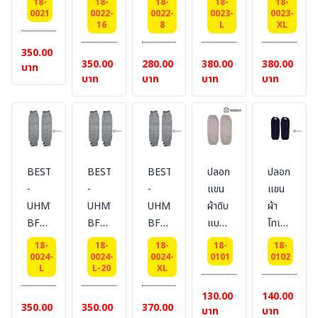
18-
18-
18-
18-
18-
COOLING
COOLING
COOLING
COOLING
COOLING
0021
0022-
0022-
0023-
0023-
16
8
L
XL
D-
D-
D-
D-
D-
CUT
CUT
CUT
CUT
CUT
350.00
350.00
280.00
380.00
380.00
5
5
5
5
5
บาท
บาท
บาท
บาท
บาท
SL-
SL-
SL-
SL-
SL-
01-
02-
02-8
03-
03-
16
16
นิ้ว
18
18
นิ้ว
นิ้ว
ปลอก
นิ้ว
นิ้ว
ปลอก
ปลอก
แขน
ปลอก
ปลอก
แขน
แขน
กัน
แขน
แขน
BESTSAFE
BESTSAFE
BESTSAFE
ปลอก
ปลอก
กัน
กัน
บาด
กัน
กัน
-
-
-
แขน
แขน
บาด
บาด
ขอบ
บาด
บาด
UHMWPE
UHMWPE
UHMWPE
ผ้าดิบ
ผ้า
ขอบ
ขอบ
จั๊ม
คล้อง
คล้อง
BFE
BFE
BFE
แบบ
โทเร
จั๊ม+เวลโก
จั๊ม
นิ้ว+เทป
นิ้ว+เทป
#
#
#
รัดหัว
แบบ
18-
18-
18-
18-
18-
ร
เวลโก
เวลโก
COOLING
COOLING
COOLING
ท้าย
รัดหัว
0024-
0024-
0024-
0101
0102
ร
ร
L
L-20
XL
D-
D-
D-
#
ท้าย
Size
Size
CUT
CUT
CUT
BESTSAFE
#
130.00
140.00
: L
: XL
350.00
350.00
370.00
5
5
5
BESTSAFE
บาท
บาท