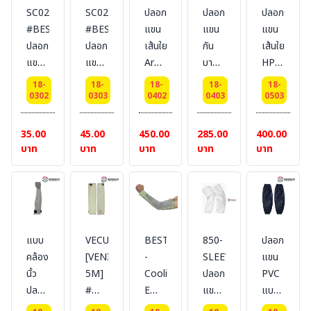
SC02
SC02
ปลอก
ปลอก
ปลอก
#BESTSAFE
#BESTSAFE
แขน
แขน
แขน
ปลอก
ปลอก
เส้นใย
กัน
เส้นใย
แขน
แขน
Aramid
บาด
HPPE
ผ้าทอ
ผ้าทอ
18
กัน
18
18-
18-
18-
18-
18-
แบบ
แบบ
นิ้ว
ความ
นิ้ว
0302
0303
0402
0403
0503
หนา
หนา
Cut
ร้อน
Cut
ยาว
ยาว
3
เส้นใย
5
35.00
45.00
450.00
285.00
400.00
12
16
แบบ
Aramid
แบบ
บาท
บาท
บาท
บาท
บาท
นิ้ว
นิ้ว
ขอบ
18
ขอบ
จั๊ม #
cm.#BESTSAFE
จั๊ม #
BESTSAFE
BESTSAFE
แบบ
VECUTCM1
BESTSAFE
850-
ปลอก
คล้อง
[VENICUT
-
SLEEVE
แขน
นิ้ว
5M]
Cooling
ปลอก
PVC
ปลอก
#
E
แขน
แบบ
แขน
ปลอก
Cut
สำหรับ
รัดหัว