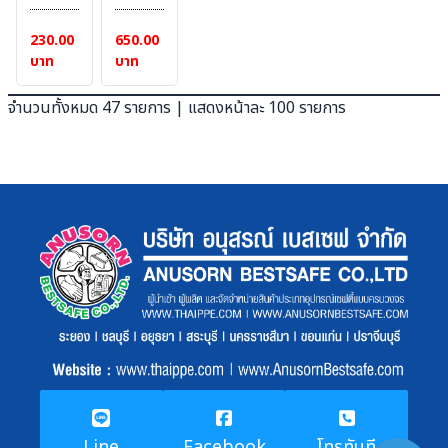
[เสริม
ความ
ซับใน]
ร้อน
230.00
650.00
#
และ
บาท
บาท
BESTSAFE
เปลว
ไฟ
จำนวนทั้งหมด 47 รายการ | แสดงหน้าละ 100 รายการ
ยี่ห้อ
BESTSAFE
Line
Facebook
โทรทันที