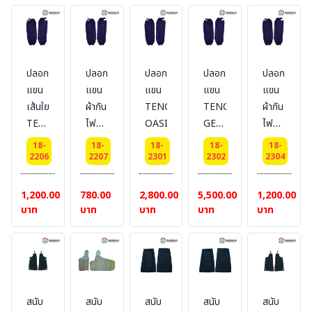
BESTSAFE
รัดหัว
ท้าย
สี
กรมท่า
ปลอก
ปลอก
ปลอก
ปลอก
ปลอก
#
แขน
แขน
แขน
แขน
แขน
BESTSAFE
เส้นใย
ผ้ากัน
TENCATE
TENCATE
ผ้ากัน
TENCASAFE
ไฟ
OASIS
GEMINI
ไฟ
7.0
กัน
Gemini
กัน
18-
18-
18-
18-
18-
Oz.
ไฟฟ้า
XTL,
ไฟฟ้า
2206
2207
2301
2302
2304
รัดหัว
TENCAPRO
6.0
PROSPLA
ท้าย
BD9025
oz
TOP
1,200.00
780.00
2,800.00
5,500.00
1,200.00
#
แบบ
SLEEVE
SAFE
บาท
บาท
บาท
บาท
บาท
BESTSAFE
รัดหัว
#BESTSAFE
(Arc
[HRC
ท้าย
-
Flash
2]
สี
Gold
=
กรมท่า
(Natural)
PPE2)
#
แบบ
สนับ
สนับ
สนับ
สนับ
สนับ
BESTSAFE
รัดหัว