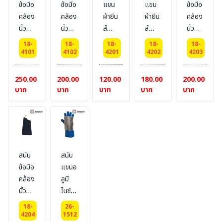
ข้อมือ
ข้อมือ
แขน
แขน
ข้อมือ
ท้าย
คล้อง
คล้อง
ผ้ายีน
ผ้ายีน
คล้อง
สี
นิ้ว
นิ้ว
ส์
ส์
นิ้ว
กรมท่า
ผ้าสี
ผ้าดิบ
แบบ
แบบ
ผ้ายีน
#
18-
18-
18-
18-
18-
กรม
[เสริม
เทป
เทป
ส์ (ไม่
4101
4102
4201
4202
4203
BESTSAFE
เสริม
ซับใน]
[ไม่
[เสริม
เสริม
ซับใน
#BESTSAFE
เสริม
ซับใน]
ซับ
250.00
200.00
120.00
180.00
200.00
#
ซับ]
#
ผ้า) #
บาท
บาท
บาท
บาท
บาท
BESTSAFE
#
BESTSAFE
BESTSAFE
BESTSAFE
สนับ
สนับ
ข้อมือ
แขนอ
คล้อง
ลูมิ
นิ้ว
ไนซ์
ผ้ายีน
ป้องกัน
18-
26-
ส์
รังสี
4204
1512