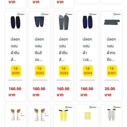
บาท
บาท
บาท
SL-
SL-
SL-
04-
04-
04-
18
20
18
นิ้ว
นิ้ว
นิ้ว
ปลอก
ปลอก
ปลอก
แขน
แขน
แขน
ปลอก
ปลอก
ปลอก
ปลอก
ปลอก
กัน
กัน
กัน
แขน
แขน
แขน
แขน
แขน
บาด
บาด
บาด
ผ้ายีน
ยีนส์
ผ้ายีน
ผ้า
ผ้าทอ
คล้อง
คล้อง
คล้อง
ส์
ขอบ
ส์
เวส
ยืด
นิ้ว
นิ้ว
นิ้ว
แบบ
จั๊ม
แบบ
ปอยท์
อย่าง
18-
18-
18-
18-
18-
Size
Size
Size
รัดหัว
แบบ
เชือก
แบบ
ดี
0201
0202
0203
0204
0301
: L
: L
: XL
ท้าย
เวลโก
คล้อง
รัดหัว
16.5
#
รว์
คอ
ท้าย
นิ้ว #
160.00
160.00
160.00
160.00
30.00
BESTSAFE
เทป
#BESTSAFE
#
BESTSAFE
บาท
บาท
บาท
บาท
บาท
#BESTSAFE
BESTSAFE