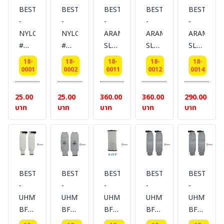
BESTSAFE
BESTSAFE
BESTSAFE
BESTSAFE
BESTSAFE
-
-
-
-
-
NYLON
NYLON
ARAMID
ARAMID
ARAMID
#
#
SLEEVE
SLEEVE
SLEEVE
MICROTECH
MICROTECH
CUT3
CUT3
CUT3
18-
18-
18-
18-
18-
SLEEVE
SLEEVE
#AM-
#AM-
#AM-
0001
0002
0011
0012
0014
FIT-
FIT-
01-
02-
04-8
COOLING-
COOLING-
18
18
นิ้ว
25.00
25.00
360.00
360.00
290.00
COMFORT
COMFORT
นิ้ว
นิ้ว
ปลอก
บาท
บาท
บาท
บาท
บาท
NY-
NY-
ปลอก
ปลอก
แขน
W-
B-16
แขน
แขน
กัน
16
นิ้ว
กัน
กัน
บาด
นิ้ว
ปลอก
บาด
บาด
และ
ปลอก
แขน
และ
และ
ทน
BESTSAFE
BESTSAFE
BESTSAFE
BESTSAFE
BESTSAFE
แขน
ผ้า
ทน
ทน
ความ
-
-
-
-
-
ผ้า
MICROTECH
ความ
ความ
ร้อน
UHMWPE
UHMWPE
UHMWPE
UHMWPE
UHMWPE
MICROTECH
#ดำ
ร้อน
ร้อน
BFE
BFE
BFE
BFE
BFE
#ขาว
#
#
#
#
#