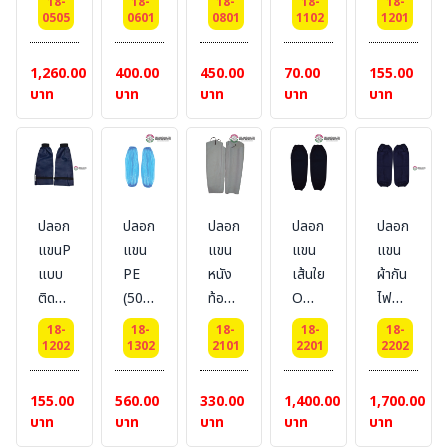
18-
18-
18-
18-
18-
กัน
แขน
ปลอก
ป้องกัน
ท้าย
0505
0601
0801
1102
1201
บาด
เส้นใย
แขน
สาร
#
HPPE
TAEKI
ผ้า
เคมี
BESTSAFE
1,260.00
400.00
450.00
70.00
155.00
Cut
18”
เส้นใย
และ
บาท
บาท
บาท
บาท
บาท
3
#DELTAPLUS
Adamas
ไฟฟ้า
ยี่ห้อ
ยาว
สถิตย์
MAPA
45cm
#
รุ่น
LAKELAND
Krytech
material
ปลอก
ปลอก
ปลอก
ปลอก
ปลอก
Arm
:
แขนPVC
แขน
แขน
แขน
แขน
532
Micromax
แบบ
PE
หนัง
เส้นใย
ผ้ากัน
ยาว(18'')
NS
ติด
(50
ท้อง
Omniweave
ไฟ
แบบ
เวลโก
Pairs
แบบ
Nomex
ผ้า
คล้อง
18-
18-
18-
18-
18-
รว์
: 1
ผูก
4.5
Omniweav
1202
1302
2101
2201
2202
นิ้ว
เทป
pack)
เชือก
Oz.
-
#
#
#
รัดหัว
Nomex
155.00
560.00
330.00
1,400.00
1,700.00
BESTSAFE
BESTSAFE
BESTSAFE
ท้าย
6.0
บาท
บาท
บาท
บาท
บาท
#
Oz.