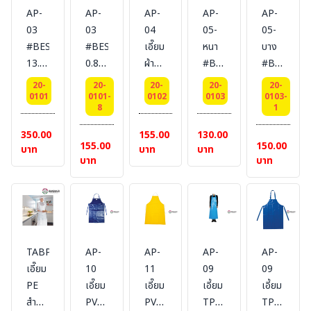
AP-
AP-
AP-
AP-
AP-
03
03
04
05-
05-
#BESTSAFE
#BESTSAFE
เอี๊ยม
หนา
บาง
13.5
0.8
ผ้าสี
#BESTSAFE
#BESTSAF
OZ
OZ
กรม[เวส
เอี๊ยม
เอี๊ยม
20-
20-
20-
20-
20-
เอี๊ยม
เอี๊ยม
ปอย]
ผ้า
ผ้า
0101
0101-
0102
0103
0103-
8
1
ผ้ายีน
ผ้ายีน
แบบ
โทเร
โทเร
ส์
ส์
ผูกคอ
แบบ
แบบ
350.00
155.00
130.00
155.00
150.00
แบบ
แบบ
ผูก
สาย
สาย
บาท
บาท
บาท
บาท
บาท
ผูกคอ
ผูกคอ
เอว
ไขว้
ไขว้
ผูก
ผูก
พร้อม
หลัง
หลัง
เอว
เอว
กระเป๋า
พร้อม
พร้อม
หน้า
กระเป๋า
กระเป๋า
1 ใบ
หน้า
หน้า
#BESTSAFE
TABPO02
AP-
AP-
AP-
AP-
1 ใบ
1 ใบ
เอี๊ยม
10
11
09
09
PE
เอี๊ยม
เอี๊ยม
เอี้ยม
เอี้ยม
สำหรับ
PVC
PVC
TPU
TPU