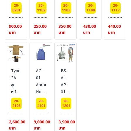
กัน
สีน้ำเงิน
สี
แบบ
แบบ
20-
20-
20-
20-
20-
เปื้อน
แบบ
เหลือง
อ่อน
อ่อน
0201
1102
1103
1108
1117
สำหรับ
เต็ม
ซับใน
นุ่ม
นุ่ม
Clean
หน้าอก
โพลีเอสเตอร์
(สาย
(สาย
900.00
250.00
350.00
430.00
440.00
room
แบบ
#
คล้อง
คล้อง
บาท
บาท
บาท
บาท
บาท
#DELTAPLUS
สาย
BESTSAFE
คอ
คอ
( 1
ผูก
ปรับ
ปรับ
กล่อง
คล้อง
ไม่ได้)
ได้)
: 100
คอรัด
ขนาด
ขนาด
ชิ้น)
เอว#
90 x
90 x
Type
AC-
BS-
BESTSAFE
130
130
2A
01
AL-
cm
cm
ชุด
Apron
AP
,หนา
,หนา
หนัง
Niton
01
0.2
0.2
ท้อง
เอี๊ยม
เอี๊ยม
MM
MM
20-
20-
26-
เปิด
ป้องกัน
อลูมิ
2103
4101
1201
, สีฟ้า
, สีฟ้า
หลัง
ความ
ไนซ์
แบบ
เย็น
เปิด
2,600.00
9,000.00
3,900.00
เทป
(-275°C)
หลัง
บาท
บาท
บาท