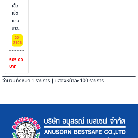
เสื้อ
เชิ้ต
แขน
ยาว
ผู้ชาย
22-
ผ้าทีซี
2106
คอตตอน
ผสม
505.00
(ราคา
บาท
ยังไม่
รวม
จำนวนทั้งหมด 1 รายการ | แสดงหน้าละ 100 รายการ
ปัก
โลโก้)