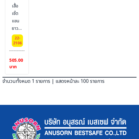
เสื้อ
เชิ้ต
แขน
ยาว
ผู้ชาย
22-
ผ้าทีซี
2106
คอตตอน
ผสม
505.00
(ราคา
บาท
ยังไม่
รวม
จำนวนทั้งหมด 1 รายการ | แสดงหน้าละ 100 รายการ
ปัก
โลโก้)