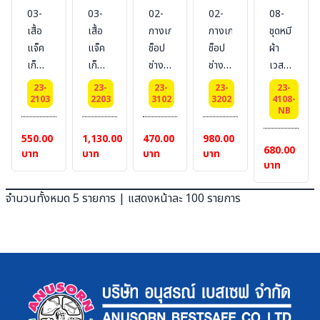
03-
03-
02-
02-
08-
เสื้อ
เสื้อ
กางเกง
กางเกง
ชุดหมี
แจ็ค
แจ็ค
ช็อป
ช็อป
ผ้า
เก็ต
เก็ต
ช่าง
ช่าง
เวส
แขน
แขน
ผ้า
ผ้า
ปอยท์
23-
23-
23-
23-
23-
ยาว
ยาว
เวส
คอม
#Style08
2103
2203
3102
3202
4108-
NB
ผ้า
ผ้า
ปอยท์
ทวิว
แบบ
เวส
คอม
แบบ
แบบ
ซิป
550.00
1,130.00
470.00
980.00
680.00
ปอยท์
ทวิว
Style02
Style02
คาด
บาท
บาท
บาท
บาท
บาท
Style03
Style03
(มีจีบ)
(มีจีบ)
แทบ
(แบบ
(แบบ
สี :
สะท้อน
จำนวนทั้งหมด 5 รายการ | แสดงหน้าละ 100 รายการ
กระดุม)
กระดุม)
กรม
แสง6จุด