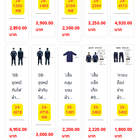
TOPSAFE
24-
24-
24-
24-
24-
omniweave
Tencasafe
oz
700AI
6.0
1203-
1403
2104-
2204
4113
PROSPLASH
NB
NB
6.0
Plus
Style
Style
oz
TM,
oz
700AI
02 (มี
02 (มี
Premium
3,900.00
3,250.00
4,920.00
#เอี้
2,850.00
2,300.00
Stlye
Stlye
จีบ)
จีบ)
แบบ
บาท
บาท
บาท
ยม
บาท
บาท
03
03
ยี่ห้อ
ยี่ห้อ
Style
คล้อง
Premium
(แบบ
Bestsafe
Bestsafe
08
คอ
(แบบ
กระดุม)
สี :
ยี่ห้อ
ปรับ
กระดุม)
ยี่ห้อ
กรม
Bestsafe
วสาย
ยี่ห้อ
Bestsafe
ได้
Bestsafe
'08-
08-
'เสื้อ
'เสื้อ
'กางเกง
FR
สี :
ชุดหมี
ชุดหมี
คลุม
แจ็ค
ช็อป
fabric
กรม
กันไฟ
ผ้ากัน
แขน
เก็ต
ช่าง
weight
ผ้า
ไฟ
ผ้า
#03
ผ้ากัน
260
tencasafe
BESTSAFE
ยาว
ผ้ากัน
ไฟ
g ,
24-
24-
25-
25-
25-
plus
FRC
(เอี้
ไฟ
TOPSAFE
NFPA70E
4218
4718-
1401
2403
3402
NB
700AI
ผ้า
ยมมี
+กัน
PROSPLA
,NFPA2112
Premium
Ecofron
แขน)
น้ำ
สำหรับ
6,950.00
2,200.00
2,220.00
1,800.00
3,000.00
แบบ
TM,
+กัน
เหล็ก
ป้องกัน
บาท
บาท
บาท
บาท