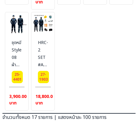
บาท
Style
FR
น้ำ
BESTSAFE
ไฟ
08
cotton
เหล็ก
FRC
กันน้ำ
ยี่ห้อ
#Style08
ไม่
ผ้า
เหล็ก
Bestsafe
Coverall
เสริม
TOPSAFE
แบบ
FR
ซับใน
PROSPLASH
Style02
fabric
BESTSAFE
TM,
(แบบ
ชุดหมี
HRC-
weight
FRC
#Style
มีจีบที่
Style
2
260
ผ้า
แขน
เอว) :
08
SET
g ,
TOPSAFE
ยาว
สีกรม
ผ้ากัน
#Arc
antistatic
PROSPLASH
(แบบ
ไฟ
flash
25-
27-
,
TM,
เทป
กันน้ำ
protective
4401
1903
water
FR
เวลโก
เหล็ก
Suit
repellent
fabric
ร)
TS-
แบบ
3,900.00
18,800.00
,
weight
PREMIUM
PROSPLAH-
Set
บาท
บาท
NFPA70E
260
: สี
W-
12
(APTV)
g ,
กรม
D3
cal/cm2
จำนวนทั้งหมด 17 รายการ | แสดงหน้าละ 100 รายการ
PPE2/HRC2
NFPA70E
fabric
[ชุด
Arcflash
,NFPA2112
(FR
หมี
12