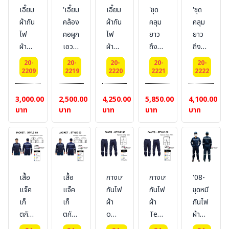
เอี๊ยม
'เอี๊ยม
เอี๊ยม
'ชุด
'ชุด
ผ้ากัน
คล้อง
ผ้ากัน
คลุม
คลุม
ไฟ
คอผูก
ไฟ
ยาว
ยาว
ผ้า
เอว
ผ้า
ถึง
ถึง
OMNIWEAVE
กระเป๋า
TENCASAFE
เข่า
เข่า
20-
20-
20-
20-
20-
6.0
หน้า
PLUS
กันไฟ
กันไฟ
2209
2219
2220
2221
2222
Oz.
ขนาด
700AI
ผ้า
ผ้า
แบบ
67 x
แบบ
TENCASAFE
Omniweav
3,000.00
2,500.00
4,250.00
5,850.00
4,100.00
คล้อง
140
คล้อง
PLUS
6.0
บาท
บาท
บาท
บาท
บาท
คอ
cm.
คอ
700AI
Oz.ไม่
ผูก
ผ้ากัน
ผูก
ไม่
เสริม
เอว
ไฟ
เอว
เสริม
ซับ
ขนาด
+กัน
ขนาด
ซับ
ยี่ห้อ
67 x
น้ำ
67 x
ยี่ห้อ
BESTSAFE
เสื้อ
เสื้อ
กางเกง
กางเกง
'08-
140
เหล็ก
140
BESTSAFE
แจ็ค
แจ็ค
กันไฟ
กันไฟ
ชุดหมี
cm.
BESTSAFE
cm.
เก็
เก็
ผ้า
ผ้า
กันไฟ
FRC
ตกัน
ตกัน
omniweave
Tencasafe
ผ้า
ผ้า
ไฟผ้า
ไฟผ้า
6.0
Plus
omniweav