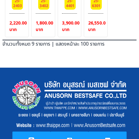
#
TOPSAFE
PROSPLA
25-
25-
25-
25-
ไฟ
TOPSAFE
กันน้ำ
โรง
2403
3402
4401
6301
BESTSAFE
PROSPLASH
TM,
+กัน
PROSPLASH
เหล็ก
ปูน)
TM,
FR
น้ำ
สำหรับ
TS-
LAKELAND
2,220.00
1,800.00
3,900.00
26,550.00
#เอี้
fabric
เหล็ก
ป้องกัน
PROSPLAH-
บาท
บาท
บาท
บาท
ยม
weight
BESTSAFE
ไฟ
W-
คล้อง
260
FRC
กันน้ำ
D3
จำนวนทั้งหมด 9 รายการ | แสดงหน้าละ 100 รายการ
คอ
g ,
ผ้า
เหล็ก
fabric
ปรับ
NFPA70E
TOPSAFE
แบบ
(FR
วสาย
,NFPA211
PROSPLASH
Style02
Viscose/Wool/Nylon,
ได้
TM,
(แบบ
weight
FR
#Style
มีจีบที่
320-
fabric
แขน
เอว) :
330gsm
weight
ยาว
สีกรม
Color
260
(แบบ
:
g ,
เทป
NAVY
NFPA70E
เวลโก
BLUE
,NFPA2112
ร)
PREMIUM