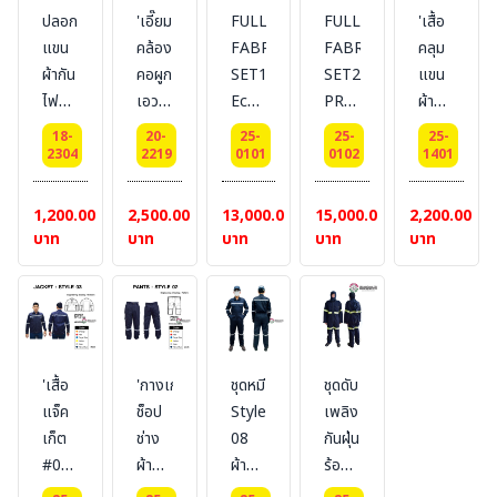
ปลอก
'เอี๊ยม
FULL
FULL
'เสื้อ
แขน
คล้อง
FABRIC
FABRIC
คลุม
ผ้ากัน
คอผูก
SET1
SET2
แขน
ไฟ
เอว
Ecofron
PROSPLASH
ผ้า
กัน
กระเป๋า
-ชุด
ชุดหมี
ยาว
18-
20-
25-
25-
25-
ไฟฟ้า
หน้า
หมี
ผ้ากัน
(เอี้
2304
2219
0101
0102
1401
PROSPLASH
ขนาด
ผ้ากัน
ไฟ
ยมมี
TOP
67 x
ไฟ
+กัน
แขน)
1,200.00
2,500.00
13,000.00
15,000.00
2,200.00
SAFE
140
BESTSAFE
น้ำ
+กัน
บาท
บาท
บาท
บาท
บาท
(Arc
cm.
FRC
เหล็ก
น้ำ
Flash
ผ้ากัน
สำหรับ
สำหรับ
เหล็ก
=
ไฟ
งาน
งาน
ไม่
PPE2)
+กัน
หน้า
หน้า
เสริม
แบบ
น้ำ
เตา
เตา
ซับใน
'เสื้อ
'กางเกง
ชุดหมี
ชุดดับ
รัดหัว
เหล็ก
หลอม
หลอม
BESTSAFE
แจ็ค
ช็อป
Style
เพลิง
ท้าย
BESTSAFE
#
#
FRC
เก็ต
ช่าง
08
กันฝุ่น
สี
FRC
BESTSAFE
BESTSAFE
ผ้า
#03
ผ้ากัน
ผ้ากัน
ร้อน
กรมท่า
ผ้า
TOPSAFE
ผ้ากัน
ไฟ
ไฟ
(ชุด