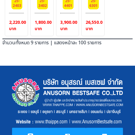
#
TOPSAFE
PROSPLA
25-
25-
25-
25-
ไฟ
TOPSAFE
กันน้ำ
โรง
2403
3402
4401
6301
BESTSAFE
PROSPLASH
TM,
+กัน
PROSPLASH
เหล็ก
ปูน)
TM,
FR
น้ำ
สำหรับ
TS-
LAKELAND
2,220.00
1,800.00
3,900.00
26,550.00
#เอี้
fabric
เหล็ก
ป้องกัน
PROSPLAH-
บาท
บาท
บาท
บาท
ยม
weight
BESTSAFE
ไฟ
W-
คล้อง
260
FRC
กันน้ำ
D3
จำนวนทั้งหมด 9 รายการ | แสดงหน้าละ 100 รายการ
คอ
g ,
ผ้า
เหล็ก
fabric
ปรับ
NFPA70E
TOPSAFE
แบบ
(FR
วสาย
,NFPA211
PROSPLASH
Style02
Viscose/Wool/Nylon,
ได้
TM,
(แบบ
weight
FR
#Style
มีจีบที่
320-
fabric
แขน
เอว) :
330gsm
weight
ยาว
สีกรม
Color
260
(แบบ
:
g ,
เทป
NAVY
NFPA70E
เวลโก
BLUE
,NFPA2112
ร)
PREMIUM