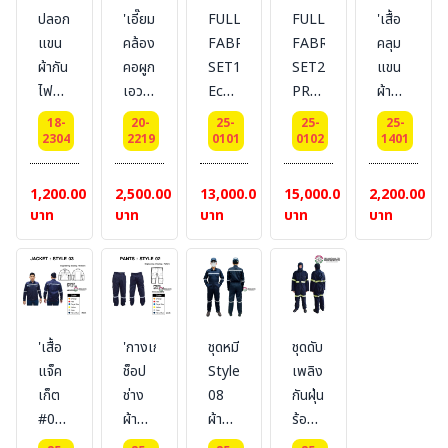
ปลอก
'เอี๊ยม
FULL
FULL
'เสื้อ
แขน
คล้อง
FABRIC
FABRIC
คลุม
ผ้ากัน
คอผูก
SET1
SET2
แขน
ไฟ
เอว
Ecofron
PROSPLASH
ผ้า
กัน
กระเป๋า
-ชุด
ชุดหมี
ยาว
18-
20-
25-
25-
25-
ไฟฟ้า
หน้า
หมี
ผ้ากัน
(เอี้
2304
2219
0101
0102
1401
PROSPLASH
ขนาด
ผ้ากัน
ไฟ
ยมมี
TOP
67 x
ไฟ
+กัน
แขน)
1,200.00
2,500.00
13,000.00
15,000.00
2,200.00
SAFE
140
BESTSAFE
น้ำ
+กัน
บาท
บาท
บาท
บาท
บาท
(Arc
cm.
FRC
เหล็ก
น้ำ
Flash
ผ้ากัน
สำหรับ
สำหรับ
เหล็ก
=
ไฟ
งาน
งาน
ไม่
PPE2)
+กัน
หน้า
หน้า
เสริม
แบบ
น้ำ
เตา
เตา
ซับใน
'เสื้อ
'กางเกง
ชุดหมี
ชุดดับ
รัดหัว
เหล็ก
หลอม
หลอม
BESTSAFE
แจ็ค
ช็อป
Style
เพลิง
ท้าย
BESTSAFE
#
#
FRC
เก็ต
ช่าง
08
กันฝุ่น
สี
FRC
BESTSAFE
BESTSAFE
ผ้า
#03
ผ้ากัน
ผ้ากัน
ร้อน
กรมท่า
ผ้า
TOPSAFE
ผ้ากัน
ไฟ
ไฟ
(ชุด