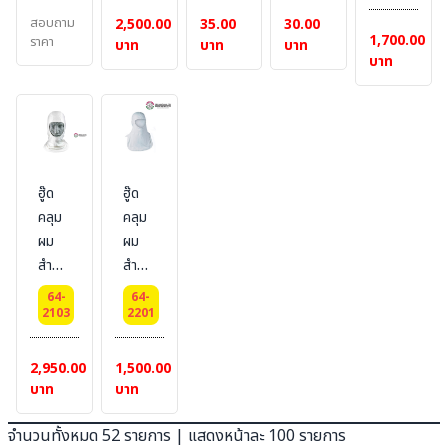
ถุงน้ำ
#LAKELAND
#L
สอบถาม
2,500.00
35.00
30.00
1,700.00
แข็ง
ราคา
บาท
บาท
บาท
บาท
สำหรับ
ให้
ความ
เย็น
ฮู๊ด
ฮู๊ด
คลุม
คลุม
ผม
ผม
สำหรับ
สำหรับ
ผจญ
ผจญ
64-
64-
เพลิง
เพลิง
2103
2201
ผ้ากัน
ผ้ากัน
ไฟ-
ไฟ-
2,950.00
1,500.00
กระแส
กระแส
บาท
บาท
ไฟฟ้า
ไฟฟ้า
PGI
#
จำนวนทั้งหมด 52 รายการ | แสดงหน้าละ 100 รายการ