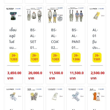
LAKELAND
เอี๊ยม
BS-
BS-
BS-
AL-
อลูมิ
AL-
AL-
AL-
01
ไนซ์
SET
COAT
PANT
[ใน
แบบ
01
02
01
ประเทศ]
ครึ่ง
เสื้อ
เสื้อ
กางเกง
# ถุง
26-
26-
26-
26-
26-
ตัว
โค๊ทอ
คลุม
ขายา
มืออลู
1203
1301
1303
1306
1501
ยี่ห้อ
ลูมิ
แขน
วอลูมิ
มิ
BESTSAFE
ไนซ์
ยาวอ
ไนซ์
ไนซ์+Arami
3,650.00
20,000.00
11,500.00
11,500.00
2,500.00
+
ลูมิ
ยี่ห้อ
แยก
บาท
บาท
บาท
บาท
บาท
กางเกง
ไนซ์
BESTSAFE
นิ้ว
ขายา
40
โป้ง14
วอลูมิ
นิ้ว
#
ไนซ์
BESTSAFE
#