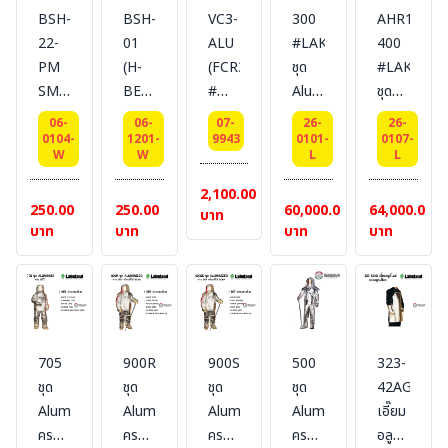
BSH-
BSH-
VC3-
300
AHR1000-
22-
01
ALU
#LAKELAND
400
PM
(H-
(FCR3)
ชุด
#LAKELA
SMARTSAFE
BEST)
#
Aluminize
ชุด
(ABS)
หมวก
BESTSAFE
ครบ
Aluminize
06-
06-
07-
26-
26-
หมวก
นิรภัย
-
SET
ครบ
0104-
1201-
9943
0101-
0107-
W
W
L
L
นิรภัย
แบบ
แผ่น
Size
SET
ปรับ
ปรับ
กระ
: L
Size
2,100.00
250.00
250.00
60,000.00
64,000.00
หมุน
หมุน
บัง
: L
บาท
บาท
บาท
บาท
บาท
พร้อม
BESTSAFE
หน้า
สาย
สี : สี
เลนส์
รัด
ขาว
อลูมิ
คางสี
ไนซ์
ดำ 4
#Aluminized
จุดไน
Visor
705
900R
900SS
500
323-
ล่อน
Polycarbonate
ชุด
ชุด
ชุด
ชุด
42AG
+
Aluminize
Aluminize
Aluminize
Aluminize
เอี๊ยม
ยาง
ครบ
ครบ
ครบ
ครบ
อลูมิ