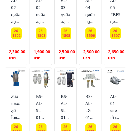
AL-
AL-
AL-
AL-
AL-
BESTSAFE
02
02
03
04
05
ถุงมือ
ถุงมือ
ถุงมือ
ถุงมือ
#BESTSAF
อลูมิ
อลูมิ
อลูมิ
อลูมิ
ถุงมือ
ไนซ์
ไนซ์
ไนซ์
ไนซ์
กัน
26-
26-
26-
26-
26-
+
+
ล้วน
ล้วน
ความ
1502
1503
1505
1506
1507
ARAMID
ARAMID
14
14
ร้อน
ฝ่ามือ
ฝ่ามือ
นิ้ว 4
นิ้ว
2,300.00
1,900.00
2,500.00
2,500.00
2,650.00
14
14
นิ้ว
ห้านิ้ว
บาท
บาท
บาท
บาท
บาท
นิ้ว
รวม
แยก
ห้านิ้ว
ติด
จาก
แยก
กัน
กัน
จาก
(แยก
กัน #
นิ้ว
สนับ
BS-
BS-
BS-
AL-
BESTSAFE
โป้ง)
แขนอ
AL-
AL-
AL-
01
#
ลูมิ
SL
SL
LG
รอง
BESTSAFE
ไนซ์
01
01
01
เท้า
ป้องกัน
ปลอก
ปลอก
ปลอก
อลูมิ
26-
26-
26-
26-
26-