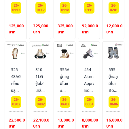
ยืด
SET
SET
SET
SET
ไนซ์
26-
26-
26-
26-
26-
พร้อม
#
พร้อม
พร้อม
#LAKELAND
แบบ
0113
0117
0118
0119
0201
คลิ๊ป
LAKELAND
ที่ใส่
ที่ใส่
ผูก
ล็อค
SCBA
SCBA
เชือก
125,000.00
325,000.00
325,000.00
92,000.00
12,000.00
ดำ สี
#LAKELAND
#
#LAKELA
บาท
บาท
บาท
บาท
บาท
:
LAKELAND
White
325-
310-
355AG
454
555
48AG
1LG
บู๊ทอลู
Aluminized
บู๊ทอลู
เอี๊ยม
ฮู๊ดใส
มิไนซ์
Approach
มิไนซ์
อลูมิ
เคลือบ
#
Boot
Boots
ไนซ์
ทองอ
LAKELAND
รอง
#
26-
26-
26-
26-
26-
แบบ
ลูมิ
เท้า
LAKELAN
0202
0402
0603
0604
0606
ยาว
ไนซ์
อลูมิ
ปิดอก
Hood
ไนย์
22,500.00
22,100.00
13,000.00
8,000.00
16,000.00
#LAKELAND
#LAKELAND
ยี่ห้อ
บาท
บาท
บาท
บาท
บาท