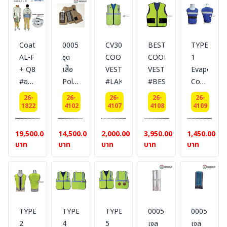
แบบ
แบบ
แบบ
เสื้อ
เสื้อ
เสื้อ
แจ็ค
แจ็ค
คลุม
เก็ต
เก็ต
ผ้ากัน
Coat-
00055
CV30
BEST-
TYPE
แขน
แขน
น้ำ
AL-F
ชุด
COOL
COOL
1
ยาว
ยาว
เหล็ก
+ Q8
เสื้อ
VEST
VEST
Evaporativ
ผ้ากัน
ผ้ากัน
หลอม
#อลู
Polycotton
#LAKELAND
#BESTSAFE
Cooling
น้ำ
น้ำ
COAT
มิไนซ์
COOL
Vest
เหล็ก
เหล็ก
FR
26-
26-
26-
26-
26-
เสริม
VEST
เสื้อ
1822
4102
4107
4108
4109
หลอม
หลอม
METAL
ซับกัน
+
กั๊ก
JACKET
JACKET
SPLASH
ความ
พร้อม
ทำความ
19,500.00
14,500.00
2,000.00
3,950.00
1,450.00
FR
FR
#
ร้อน
เจล
เย็น
บาท
บาท
บาท
บาท
บาท
METAL
METAL
วัสดุ
สูง
ความ
แบบ
SPLASH
SPLASH
Aluminized
แบบ
เย็น
ระเหย
#
#
เสริม
เสื้อ
00057
ยีห้อ
วัสดุ
วัสดุ
Aramid
คลุม
#
BESTSAFE
Aluminized
Aluminized
Fiber
ผ้ากัน
LAKELAND
เสริม
เสริม
+ Q8
TYPE
TYPE
TYPE
00057
00059
น้ำ
Aramid
Fiberglass
[Thermal
2
4
5
เจล
เจล