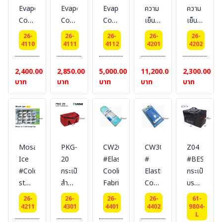
เหล็ก
Fiber
Fiber
Barrier]
EvaporativE
EvaporativE
Evaporative
ความ
ความ
หลอม
+ Q8
+ Q8
Cooling
Cooling
Cooling
เย็นสี
เย็นสี
COAT
[Thermal
[Thermal
Vest
Vest
Vest
ขาว
ฟ้า
FR
26-
26-
26-
26-
26-
Barrier]
Barrier]
เสื้อ
เสื้อ
เสื้อ
จาก
สำหรับ
4110
4111
4112
4201
4202
METAL
กั๊ก
กั๊ก
กั๊ก
USA
เปลี่ยน
SPLASH
ทำความ
ทำความ
ทำความ
สำหรับ
(1 ชุด
2,400.00
2,850.00
5,000.00
11,200.00
2,300.00
#
เย็น
เย็น
เย็น
เปลี่ยน
มี 4
บาท
บาท
บาท
บาท
บาท
วัสดุ
แบบ
แบบ
แบบ
(1 ชุด
ชิ้น)
Aluminized
ระเหย
ระเหย
ระเหย
มี 4
รุ่น
เสริม
ยีห้อ
ยี่ห้อ
ยี่ห้อ
ชิ้น)
ประหยัด
Fiberglass
BESTSAFE
BESTSAFE
BESTSAFE
ให้
#
Fiber
ความ
LAKELAN
+ Q8
Mosaic
PKG-
CW20
CW30
Z04
เย็น
[Thermal
Ice
20
#Elastic
#
#BESTSAF
ต่อ
Barrier]
#Cold
กระเป๋า
Cooling
Elastic
กระเป๋า
เนื่อง
storage
สำหรับ
Fabric
Cooling
บรรจุ
14 C
bag
ที่ใส่
Fabirc
สินค้า
#
26-
26-
26-
26-
61-
ถุง
storage
บรรจุ
4211
4301
4401
4402
9804-
LAKELAND
L
เจล
bag
ชุด