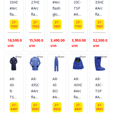
33HD
27HD
#Arc
33C-
33HD
#Arc
#Arc
flash
TSP
#Arc
flash
flash
glove
#Arc
flash
Hood
Hood
protection
flash
protective
27-
27-
27-
27-
27-
protection
protection
33.2
leg
Suit
7501
7502
7601
7701
7801
33.2
25
cal/cm2
cover
แบบ
cal/cm2
cal/cm2
[ถุงมือ]
protection
Set
16,500.00
15,500.00
3,490.00
3,950.00
52,300.00
[ฮู๊ด]
[ฮู๊ด]
#
33.2
33.2
บาท
บาท
บาท
บาท
บาท
#
#
LAKELAND
cal/cm2
cal/cm2
LAKELAND
LAKELAND
[ปลอก
[แบบ
ขา]
ครบ
#LAKELAND
ชุด]
#
AR-
AR-
AR-
AR-
AR-
LAKELAN
43-
43SC
43
43HD
43C-
R-
#Arc
BO
#Arc
TSP
TSP
flash
#Arc
flash
#Arc
#Arc
protective
flash
Hood
flash
27-
27-
27-
27-
27-
flash
long
protective
protection
leg
8401
8501
8502
8601
8801