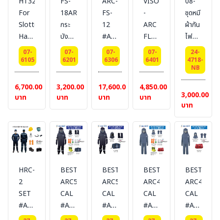
HT328X
FS-
ARC-
VISORF14V2
08-
0,1,2,3
ล่อน
กับ
ไฟฟ้า
For
18ARC10
FS-
-
ชุดหมี
+
อุปกรณ์
ยี่ห้อ
Slotted
กระ
12
ARC
ผ้ากัน
ยาง
เสียบ
BESTSAFE
Hard
บังหน้า
#Arc
FLASH
ไฟ
ยืด
กระ
Hat
นิรภัย
flash
VISOR
BESTSAFE
07-
07-
07-
07-
24-
พร้อม
บังหน้า
ATPV
ยี่ห้อ
protective
กระ
FRC
6105
6201
6306
6401
4718-
คลิ๊ป
NB
: 20
ELVEX
face
บังหน้า
ผ้า
ล็อค
Cal/cm2
shield
นิรภัย-
Ecofron
6,700.00
3,200.00
17,600.00
4,850.00
ดำ สี
3,000.00
แผ่น
12
กัน
TM,
บาท
บาท
บาท
บาท
: ขาว
บาท
กระ
cal/cm2
ไฟฟ้า
FR
บังหน้า
[กระ
14
cotton
เลนส์
บังหน้า]
cal
#Style08
ARC
ยี่ห้อ
#DELTAPLUS
Coverall
FLASH
LAKELAND
FR
กัน
fabric
BEST-
HRC-
BEST-
BEST-
BEST-
ไฟฟ้า
weight
ARC50
2
ARC50
ARC45
ARC45
ยี่ห้อ
260
CAL
SET
CAL
CAL
CAL
BESTSAFE
g ,
#Arc
#Arc
#Arc
#Arc
#Arc
antistatic
flash
flash
flash
flash
flash