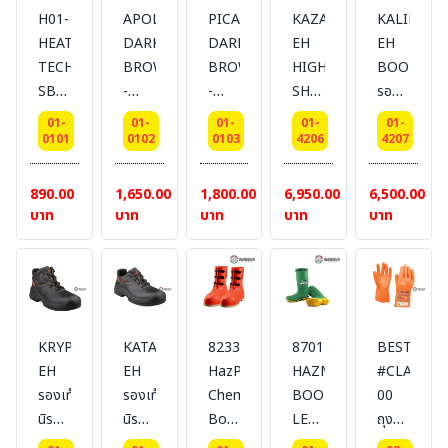
H01-
APOLO
PICAZO
KAZAK
KALINKA
HEAT
DARK
DARK
EH
EH
TECH
BROWN
BROWN
HIGH
BOOTS
SB
-
-
SHOES
รองเท้า
HRO
HEAT
HEAT
รองเท้า
บู๊ทนิร
01-
01-
01-
01-
01-
HI
TECH
TECH
นิรภัย
ภัย
0101
0102
0103
4206
4207
CI
[SB
[SB
หุ้มข้อ
#DELTAPL
SR
PS
PS
#DELTAPLUS
890.00
1,650.00
1,800.00
6,950.00
6,500.00
FO
HRO
EH
บาท
บาท
บาท
บาท
บาท
[EH]
HI
HRO
รองเท้า
CI
HI
นิรภัย
SR
CI
หุ้มส้น
FO
SR
หนัง
EH]
FO]
KRYPTON
KATANA
82330
87012
BESTSAFE
S1
รองเท้า
รองเท้า
EH
EH
HazProof
HAZMAX
#CLASS
สีดำ
นิรภัย
นิรภัย
รองเท้า
รองเท้า
Chemical
BOOT
00
พื้น
หุ้มส้น
หุ้มข้อ
นิรภัย
นิรภัย
Boot
LEVEL
ถุงมือ
PU/R
สี
สี
หุ้มข้อ
หุ้มส้น
รอง
A
ยาง