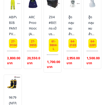
ครบ
ครบ
ชุด]
ชุด]
#
#
ABPVC10LY
ARC
Z04
ฮู๊ด
ฮู๊ด
LAKELAND
LAKELAND
BIB
Proof
#BESTSAFE
คลุม
คลุม
PANT
Hood
กระเป๋า
ผม
ผม
PVC
(AR48-
บรรจุ
สำหรับ
สำหรับ
FR/ARC
HD-
สินค้า
ผจญ
ผจญ
27-
27-
61-
64-
64-
RATED
DH)
บรรจุ
เพลิง
เพลิง
9104
9955
9804-
2103
2201
L
RAINWEAR
[ฮู๊ด]
ชุด
ผ้ากัน
ผ้ากัน
[กางเกง]
#
#L
ไฟ-
ไฟ-
3,800.00
20,550.00
2,950.00
1,500.00
1,700.00
LAKELAND
LAKELAND
กระแส
กระแส
บาท
บาท
บาท
บาท
บาท
ไฟฟ้า
ไฟฟ้า
PGI
#
-
NMXF-
COBRA™CLASSIC™,
635,
#
ARAMID
3018185,
PROTECTI
9679
Arc
HOOD
(NFPA)