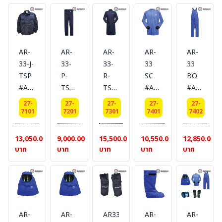
เชิ้ต]#
เก็ต]
HRC
[ปลอก
LAKELAND
#
2 #
ขา] #
LAKELAND
LAKELAND
LAKELAN
AR-
AR-
AR-
AR-
AR-
33-J-
33-
33-
33
33
TSP
P-
R-
SC
BO
#Arc
TSP
TSP
#Arc
#Arc
flash
#Arc
#Arc
flash
flash
27-
27-
27-
27-
27-
protective
flash
flash
protective
protective
7101
7201
7301
7401
7402
Jacket
protective
protective
long
bib
33.2
Pant
Robe
coat
pants
13,050.00
9,000.00
15,500.00
10,550.00
12,850.00
cal/cm2
33.2
33.2
33
33
บาท
บาท
บาท
บาท
บาท
[แจ็ค
cal/cm2
cal/cm2
cal/cm2
cal/cm2
เก็ต]
[กางเกง]
[เสื้อ
[เสื้อ
[กางเกง]
#
HRC
คลุม
คลุม]
#
LAKELAND
3 #
ยาว]
#
LAKELAN
LAKELAND
#
LAKELAND
AR-
AR-
AR33GTSP
AR-
AR-
LAKELAND