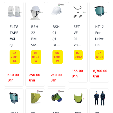
36
cm.
cm.
cm.
ยี่ห้อ
cm.
BESTSAFE
ELTG#03
BSH-
BSH-
SET
HT128
TAPE
22-
01
VF-
For
#XL
PM
(H-
01
Universal
ถุงมือ
SMARTSAFE
BEST)
Visor
Hard
หนัง
(ABS)
หมวก
Brackers
Hat
02-
06-
06-
07-
07-
สำหรับ
หมวก
นิรภัย
+
ATPV
7201-
0104-
1201-
0102
6104
XL
W
W
สวม
นิรภัย
แบบ
VF-
: 20
ทับ
ปรับ
ปรับ
02
Cal/cm2
155.00
6,700.00
530.00
250.00
250.00
ถุงมือ
หมุน
หมุน
Slot
แผ่น
บาท
บาท
บาท
บาท
บาท
ป้องกัน
พร้อม
BESTSAFE
Adator
กระ
ไฟฟ้า
สาย
สี : สี
#BESTSAFE
บังหน้า
Size:
รัด
ขาว
โครง
เลนส์
XL
คางสี
กระ
ARC
use
ดำ 4
บังหน้า
FLASH
with
จุดไน
พร้อม
กัน