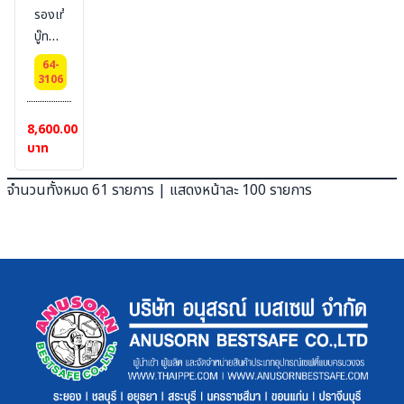
Rating
,
รองเท้า
8.8cal
material
บู๊ทยา
,
:50%
งดับ
64-
HRC
Aramid
เพลิง
3106
2,
/50%
HARVIK
Material:
CV
# สูง
8,600.00
COMFORT
FR
16
บาท
PLUS™
ยี่ห้อ
นิ้ว
–
BESTSAFE
จำนวนทั้งหมด 61 รายการ | แสดงหน้าละ 100 รายการ
Nomex®
,
(Meta-
certified
Aramid)/Lenzing
: EN
FR®,
certified
: UL
,NFPA
1971