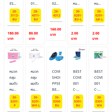
จีบ
ESD
01
02
หนอน
หนอน
รอบ
Reusable
ถุง
ถุง
สี : สี
สี : สี
28-
28-
28-
30-
30-
(ขยาย
Cap
คลุม
คลุม
ฟ้า #
เขียว
3112-
4311-
4312
0201-
0201-
ศรีษะ
BU
BU
BU-L
GR-L
-
เท้า
เท้า
BESTSAFE
#
กว้าง
Head
ESD
ESD
BESTSAFE
160.00
พิเศษ)
180.00
80.00
2.00
2.00
Cover
#BESTSAFE
#BESTSAFE
บาท
สี: ฟ้า
บาท
บาท
บาท
บาท
-
#BESTSAF
หมวก
คลุม
ผม
ESD
แบบ
หมวก
หมวก
COVER
BESTSAFE-
BESTSAFE
Cap
คลุม
คลุม
SHOE
COVER
COVER
ทรง
ผมตัว
ผมตัว
PPSB
001
001
เรียบ
หนอน
หนอน
BESTSAFE
C-
C-
สี: ฟ้า
สี :
สี : สี
COVER
PPSB
PPSB
30-
30-
30-
30-
30-
#BESTSAFE
สีชมพู
ขาว
001
ถุง
ถุง
0201-
0201-
0300-
0301-
0301-
P
WH-L
BU
BU
WH
#
#
PL
คลุม
คลุม