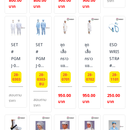
800.00
800.00
900.00
900.00
คอจีน
คอจีน
ตุ๊กแก
คอจีน
ลาย
ราคา
บาท
บาท
บาท
บาท
Color
Color
พร้อม
ติด
ตรง
:
:
ติด
ตีน
แบบ
Blue
White
หมวก
ตุ๊กแก
คอจีน
ฮู๊ด
Color
แขน
Color:
:
ปล่อย
White
White
#
SET
SET
ชุด
ชุด
ESD
BESTSAFE
#
#
เสื้อ
เสื้อ
WRIST
PGM-
PGM-
กราว
กราว
STRAP
J-01
J-01
แขน
แขน
#
&
&
สั้น #
ยาว
BESTSAFE
28-
28-
28-
28-
28-
PGM-
PGM-
BESTSAFE
#
0303
0303-
0701
0702
1101
BU
S-01
S-01
BESTSAFE
#
#
สอบถาม
950.00
950.00
250.00
สอบถาม
ESD
ESD
ราคา
บาท
บาท
บาท
ราคา
Jacket
Jacket
and
and
ESD
ESD
Pant
Pant