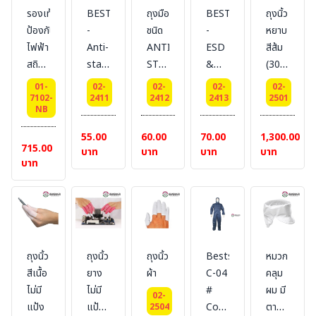
รองเท้า
BESTSAFE
ถุงมือ
BESTSAFE
ถุงนิ้ว
ป้องกัน
-
ชนิด
-
หยาบ
ไฟฟ้า
Anti-
ANTI-
ESD
สีส้ม
สถิตย์
static
STATIC
&
(300
ESD
glove
ESD
Anti-
ชิ้น/
01-
02-
02-
02-
02-
SHOES
PURE
DOTTING
Static
แพ็ค)
7102-
2411
2412
2413
2501
NB
สี :
[ล้วน]
PVC
[PU
กรม
#
GLOVE
coat
55.00
60.00
70.00
1,300.00
715.00
BESTSAFE
#
glove]
บาท
บาท
บาท
บาท
บาท
BESTSAFE
#
BESTSAFE
ถุงนิ้ว
ถุงนิ้ว
ถุงนิ้ว
Bestsafe-
หมวก
สีเนื้อ
ยาง
ผ้า
C-04
คลุม
ไม่มี
ไม่มี
#
ผม มี
02-
แป้ง
แป้ง
Coverall
ตาข่าย
2504