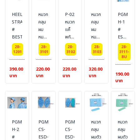
-
-
SET
SET
HEEL
หมวก
P-02
หมวก
PGM-
#
#
STRAP
คลุม
หมวก
คลุม
H-1
เสื้อ
เสื้อ
#
ผม
แค็
ผม
#
และ
และ
BESTSAFE
หมวก
พกัน
หมวก
ESD
กางเกง
กางเกง
แค็พ
ไฟฟ้า
แค็พ
Reusable
28-
28-
28-
28-
28-
สำหรับ
สำหรับ
P-01
สถิตย์
P-03
Cap
1201
3101
3102
3103
3111-
BU
ทำงาน
ทำงาน
#
#
#
-
ESD
ESD
BESTSAFE
BESTSAFE
BESTSAFE
Head
390.00
220.00
220.00
320.00
[Color
[Color
190.00
Cover
บาท
บาท
บาท
บาท
บาท
:
:
-
White]
Blue]
หมวก
ยี่ห้อ
ยี่ห้อ
คลุม
BESTSAFE
BESTSAFE
ผม
ESD
แบบ
PGM-
PGM-
PGM-
หมวก
หมวก
Cap
H-2
CS-
CS-
คลุม
คลุม
แบบ
#
ESD-
ESD-
ผมตัว
ผมตัว