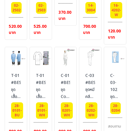
ป้องกัน
Painting
ด้าน
02-
02-
14-
16-
ไฟฟ้า
ชุดหมี
บน
2502
2503
3004
4202-
370.00
W
สถิตย์
สำหรับ
แบบ
บาท
งาน
มีเน็ท
520.00
525.00
700.00
120.00
พ่นสี
เก็บ
บาท
บาท
บาท
บาท
สีกรม
ผม
Polyester
ยี่ห้อ
Fiber
BESTSAFE
Elastic
#สี
Hood
ขาว
T-01
T-01
C-01
C-03
C-
#BESTSAFE
#BESTSAFE
#BESTSAFE
#BESTSAFE
03-
ชุด
ชุด
ชุด
ชุดหมี
102
เสื้อ
เสื้อ
Cover
คลีนรู
ชุดหมี
คลุม
คลุม
all
มกัน
คลีนรู
28-
28-
28-
28-
28-
ไฟฟ้า
ไฟฟ้า
คอจีน
ไฟฟ้า
มกัน
0101-
0101-
0201-
0202-
0204
BU
WH
WH
WH
สถิตย์
สถิตย์
ติด
สถิตย์
ไฟฟ้า
แบบ
แบบ
ตีน
แบบ
สถิตย์
สอบถาม