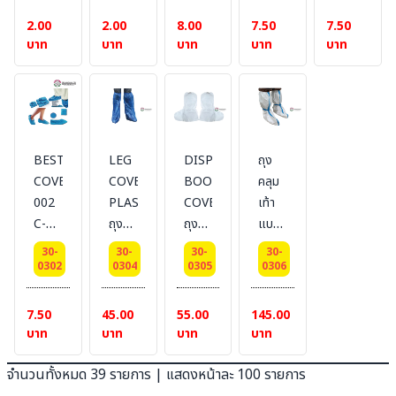
BESTSAFE
BESTSAFE
ถุง
เท้า
เท้า
2.00
2.00
8.00
7.50
7.50
คลุม
PPSB
PPSB
บาท
บาท
บาท
บาท
บาท
เท้าส
#
#
ปัน
BESTSAFE
BESTSAFE
บอนด์
สี :
สี :
PPSB
ฟ้า
ขาว
แบบ
ใช้
BESTSAFE-
LEG
DISPOSABLE
ถุง
แล้ว
COVER
COVER
BOOT
คลุม
ทิ้ง
002
PLASTIC
COVER
เท้า
Disposable
C-PE
ถุง
ถุง
แบบ
ถุง
คลุม
คลุม
ยาว
30-
30-
30-
30-
คลุม
ขา
รองเท้า
ทางการ
0302
0304
0305
0306
รองเท้า
แบบ
ป้องกัน
แพทย์
PE #
พลาสติก
เชื้อ
แบบ
7.50
45.00
55.00
145.00
BESTSAFE
โรค
ใช้
บาท
บาท
บาท
บาท
เนื้อ
แล้ว
PE
ทิ้ง
จำนวนทั้งหมด 39 รายการ | แสดงหน้าละ 100 รายการ