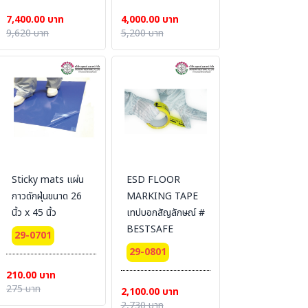
ประกอบของคลอรีน
7,400.00 บาท
4,000.00 บาท
For Antistatic
9,620 บาท
5,200 บาท
Floor Cleaner in
Clean Room Size
:1 GL.(3.78 L.)
MADE IN USA.
Sticky mats แผ่น
ESD FLOOR
กาวดักฝุ่นขนาด 26
MARKING TAPE
นิ้ว x 45 นิ้ว
เทปบอกสัญลักษณ์ #
BESTSAFE
29-0701
29-0801
210.00 บาท
275 บาท
2,100.00 บาท
2,730 บาท