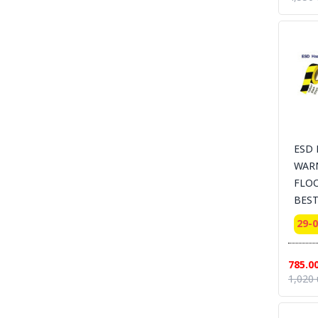
Produ
SECTION 41 SAFETY-PUMP-CHEMICAL -
ปั๊มมือหมุน และอุปกรณ์สำหรับจ่ายสารเคมีและ
Room
ของเหลว
[3.78
SECTION 42 SAFETY WASTE CAN - ถังขยะ-
ที่เขี่ยบุหรี่-สำหรับทิ้งวัสดุปนเปื้อนของเหลวไวไฟ และ
วัสดุที่ติดไฟ
SECTION 43 GARBAGE AND PLASTIC - ถัง
พลาสติก - ถังขยะ
SECTION 44 SAFETY CUTTER - มีดคัทเตอร์
นิรภัย กรรไกรนิรภัย และอุปกรณ์ตัดทั่วไป
ESD
WAR
SECTION 45 MARKING TAPE PET/PVC- เทป
ตีเส้น - เทปเรืองแสง
FLOO
BEST
SECTION 46 REFLECTIVE SHEETING &
TAPE FOR VEHICLE - เทปสะท้อนแสงรถยนต์
29-
SECTION 47 ANTI-SLIP TAPE - เทปป้องกัน
การลื่น
785.0
SECTION 48 ANTI-SLIP-SHEET - แผ่นกันลื่น
1,020 
สินค้าสำเร็จรูป
SECTION 49 ANTI-SLIP CARPET &