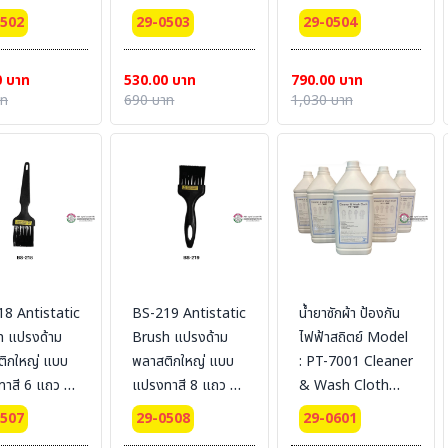
สถิต
ป้องกันไฟฟ้าสถิต
ไนล่อนป้องกัน
0502
29-0503
29-0504
ไฟฟ้าสถิต
0 บาท
530.00 บาท
790.00 บาท
าท
690 บาท
1,030 บาท
8 Antistatic
BS-219 Antistatic
น้ำยาซักผ้า ป้องกัน
h แปรงด้าม
Brush แปรงด้าม
ไฟฟ้าสถิตย์ Model
ิกใหญ่ แบบ
พลาสติกใหญ่ แบบ
: PT-7001 Cleaner
าสี 6 แถว ขน
แปรงทาสี 8 แถว ขน
& Wash Cloth
นป้องกัน
ไนล่อนป้องกัน
For Antistatic
0507
29-0508
29-0601
สถิต
ไฟฟ้าสถิต
Fabric Size :1 GL.