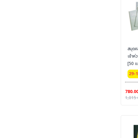
RUBBER COMFORT- พรมกันลื่น กันฝุ่น - ยางลด
ความเมื่อยล้า
SECTION 50 ELECTRICAL-MAT - แผ่นพื้น
ยางกันไฟฟ้า-ไฟฟ้าสถิตย์
SECTION 51 TRAFFIC LINE PAINTING
-งานทาสี ตีเส้นจราจร
SECTION 52 CONTAINER-TOOL-CUSTO-
สมุดค
รถเข็น-ล้อรถ
เข้าห่
SECTION 53 RUBBER-CONER
[50 แ
PROTECTORS - ยางหุ้มมุมเสา - ยางชะลอความเร็ว
29-
SECTION 54 SAFETY VEST - เสื้อกั๊กจราจร
SECTION 55 TRAFFIC-EQUIPMENT -
อุปกรณ์งานจราจรสำเร็จรูป
780.0
1,015 
SECTION 56 TRAFFIC-EQUIPMENT
INSTALLATION อุปกรณ์จราจรพร้อมติดตั้ง
SECTION 57 WELDING-PS ผลิตภัณฑ์
PIYAMANEESERVICE - งานผลิต แผงกั้น กรวย
บอกทิศทางลม งานเชื่อม งานแปรรูปโลหะ
SECTION 58 WIND SOCK - ถุงบอกทิศทางลม