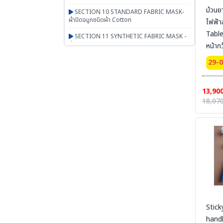
ม้วนย
SECTION 10 STANDARD FABRIC MASK-
ผ้าปิดจมูกชนิดผ้า Cotton
ไฟฟ้า
Table
SECTION 11 SYNTHETIC FABRIC MASK -
ผ้าปิดจมูกเสริมใยสังเคราะห์ UN95 SERIES
หน้าก
10 m
SECTION 12 RESPIRATOR - หน้ากากตลับ
29-
กรอง
SECTION 13 PAPR-จ่ายอากาศผ่านพัดลม
13,90
BESTSAFE
18,070
SECTION 14 Airline-จ่ายอากาศผ่านสายลม
SECTION 15 SCBA FENAN - Self
Contained Breathing Apparatus - ชุดเครื่อง
ช่วยหายใจ
SECTION 16 SAFETY CAP | HOOD | หมวก
ผ้า หมวกตัวหนอน ฮู๊ดคลุมศีรษะ หมวกอาหาร
SECTION 17 PGM-PRODUCTS-พรม-
กระเป๋า-ร่ม-งานผ้าสั่งผลิต-สินค้าทั่วไป เบ็ดเตล็ด
Stick
SECTION 18 ARM PROTECTION - ปลอก
แขนนิรภัย
handl