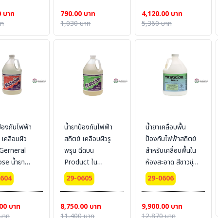
(3.8 L.) MADE IN
0 บาท
790.00 บาท
4,120.00 บาท
THAILAND
าท
1,030 บาท
5,360 บาท
ป้องกันไฟฟ้า
น้ำยาป้องกันไฟฟ้า
น้ำยาเคลื่อบพื้น
 เคลือบผิว
สถิตย์ เคลือบผิวรู
ป้องกันไฟฟ้าสถิตย์
 Gerneral
พรุน ฉีดบน
สำหรับเคลื่อบพื้นใน
se น้ำยา
Product ใน
ห้องสะอาด สีขาวขุ่น
วัสดุผิวเรียบ
Cleanroom ไม่ต้อง
ไม่ต้องผสมน้ำ อายุ
0604
29-0605
29-0606
สะอาด สีใส ไม่
ผสมน้ำ ใช้ได้เลย
เคลือบ 12-18 เดือน
สมน้ำ For
For Coat Floor
00 บาท
8,750.00 บาท
9,900.00 บาท
Antistatic
Vintyl, Epoxy ,
บาท
11,400 บาท
12,870 บาท