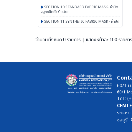
SECTION 10 STANDARD FABRIC MASK- ผ้าปิด
จมูกชนิดผ้า Cotton
SECTION 11 SYNTHETIC FABRIC MASK - ผ้าปิด
จมูกเสริมใยสังเคราะห์ UN95 SERIES
SECTION 12 RESPIRATOR - หน้ากากตลับกรอง
จำนวนทั้งหมด 0 รายการ | แสดงหน้าละ 100 รายกา
SECTION 13 PAPR-จ่ายอากาศผ่านพัดลม
BESTSAFE
SECTION 14 Airline-จ่ายอากาศผ่านสายลม
SECTION 15 SCBA FENAN - Self Contained
Breathing Apparatus - ชุดเครื่องช่วยหายใจ
Conta
SECTION 16 SAFETY CAP | HOOD | หมวกผ้า
60/1 ม.
หมวกตัวหนอน ฮู๊ดคลุมศีรษะ หมวกอาหาร
60/1 M
Tel : 
SECTION 17 PGM-PRODUCTS-พรม-กระเป๋า-ร่ม-
งานผ้าสั่งผลิต-สินค้าทั่วไป เบ็ดเตล็ด
CENTE
ระยอง 
SECTION 18 ARM PROTECTION - ปลอกแขน
นิรภัย
ชลบุรี
SECTION 19 LEG PROTECTION - ปลอกขานิรภัย