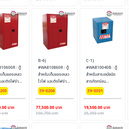
150x86
Ext dimension
Ext dimension
L (ไม่รวม
56x43x43
89x59x46
น)
SYSBEL (ไม่รวม
SYSBEL (ไม่รวม
สายดิน)
สายดิน)
B-6)
C-1)
0600R : ตู้
#WA810860R : ตู้
#WA810040B : ตู้
บเก็บของเหลว
สำหรับเก็บของเหลว
สำหรับสารเคมีชนิด
และติดไฟง่าย
ไวไฟ และติดไฟง่าย
สารกัดกร่อน
ustible
Combustible
Corrosive
0205
39-0206
39-0301
 227 L 2
Cabinets 340 L 2
Cabinets 15 L 1
 (manual)
door (manual)
door (manual)
0.00 บาท
77,500.00 บาท
19,500.00 บาท
fication(FM/CE)
Certification(FM/CE)
Certification(CE)
 บาท
100,750 บาท
25,350 บาท
dimension
Ext dimension
Ext dimension
86x86
165x109x86
56x43x43