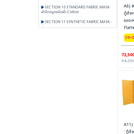
A6) 
SECTION 10 STANDARD FABRIC MASK-
ผ้าปิดจมูกชนิดผ้า Cotton
ตู้สำห
ของเ
SECTION 11 SYNTHETIC FABRIC MASK -
ผ้าปิดจมูกเสริมใยสังเคราะห์ UN95 SERIES
Flam
Cabi
SECTION 12 RESPIRATOR - หน้ากากตลับ
39-
กรอง
door
Certi
SECTION 13 PAPR-จ่ายอากาศผ่านพัดลม
72,50
Ext 
BESTSAFE
94,250
165x
SECTION 14 Airline-จ่ายอากาศผ่านสายลม
SYSBE
SECTION 15 SCBA FENAN - Self
สายดิ
Contained Breathing Apparatus - ชุดเครื่อง
ช่วยหายใจ
SECTION 16 SAFETY CAP | HOOD | หมวก
ผ้า หมวกตัวหนอน ฮู๊ดคลุมศีรษะ หมวกอาหาร
SECTION 17 PGM-PRODUCTS-พรม-
กระเป๋า-ร่ม-งานผ้าสั่งผลิต-สินค้าทั่วไป เบ็ดเตล็ด
A11)
SECTION 18 ARM PROTECTION - ปลอก
แขนนิรภัย
: ตู้ส