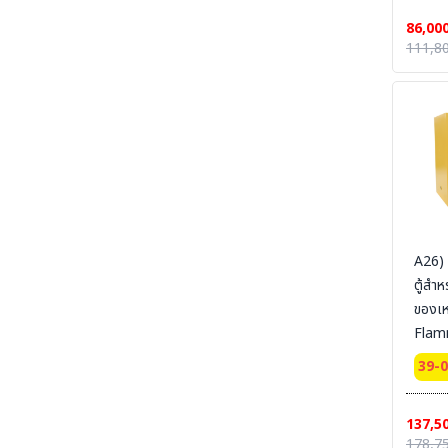
Certi
86,00
Ext 
SECTION 34 CHEMICAL DECON-ชุดชำระ
111,8
สารเคมี
165x
SYSBE
SECTION 35 EYE-BODY-WASH & DRAIN &
DECONTAMINATE & EMERGENCY
สายดิ
EQUIPMENT - อ่างล้างตาฉุกเฉิน และชุดล้างตัว
SECTION 36 COLD SUIT | LOW TEMP |
RAINNING SUIT ชุดกันหนาว - ชุดห้องเย็น - ชุด
กันฝน - ชุดกันน้ำ
SECTION 37 OIL & CHEMICAL
ABSORBENT - วัสดุดูดซับเคมีและวัสดุดูดซับน้ำมัน
SECTION 37-B CLEAN SOLUTION-น้ำยา
A26)
ล้างทำความสะอาด
ตู้สำห
ของเ
SECTION 38 CLEANROOM WIPER - วัสดุ
เช็ดไวเปอร์
Flam
Cabi
SECTION 39 SAFETY CARBINET - ตู้เก็บสาร
39-
เคมีและสารไวไฟ
door
Certi
SECTION 40 SAFETY CONTAINMENT -
ถาดรอง - ถังเก็บสารเคมี
137,5
Ext 
178,7