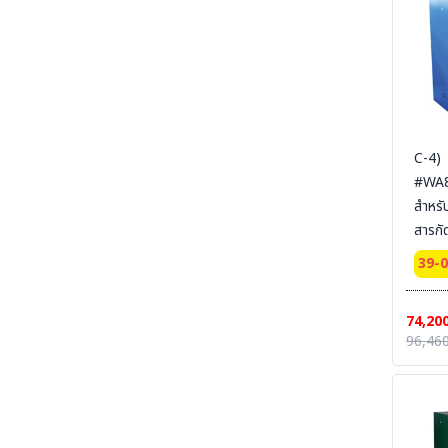
RUBBER COMFORT- พรมกันลื่น กันฝุ่น - ยางลด
SYSBEL (
ความเมื่อยล้า
สายดิ
SECTION 50 ELECTRICAL-MAT - แผ่นพื้น
ยางกันไฟฟ้า-ไฟฟ้าสถิตย์
SECTION 51 TRAFFIC LINE PAINTING
-งานทาสี ตีเส้นจราจร
SECTION 52 CONTAINER-TOOL-CUSTO-
C-4)
รถเข็น-ล้อรถ
#WA81
SECTION 53 RUBBER-CONER
สำหรั
PROTECTORS - ยางหุ้มมุมเสา - ยางชะลอความเร็ว
สารกั
SECTION 54 SAFETY VEST - เสื้อกั๊กจราจร
Corr
39-
Cabinets
SECTION 55 TRAFFIC-EQUIPMENT -
อุปกรณ์งานจราจรสำเร็จรูป
door
74,20
Certi
SECTION 56 TRAFFIC-EQUIPMENT
96,460
INSTALLATION อุปกรณ์จราจรพร้อมติดตั้ง
Ext 
165x
SECTION 57 WELDING-PS ผลิตภัณฑ์
PIYAMANEESERVICE - งานผลิต แผงกั้น กรวย
SYSB
บอกทิศทางลม งานเชื่อม งานแปรรูปโลหะ
สายดิ
SECTION 58 WIND SOCK - ถุงบอกทิศทางลม