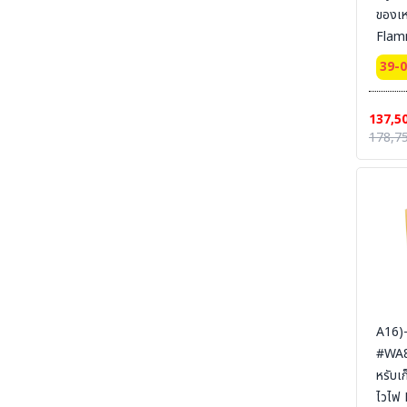
ของเ
SECTION 19 LEG PROTECTION - ปลอกขา
นิรภัย
Flam
Cabi
SECTION 20 APRON & BODY
39-
PROTECTION- เอี๊ยมนิรภัย
door
Certi
SECTION 21 UNIFORM POLO-เสื้อโปโล-เสื้อ
137,5
T-SHIRT
Pack
178,7
dime
SECTION 22 UNIFORM FORMAL OFFICE
SUIT -ชุดออฟฟิต-ชุดสำนักงาน-ชุดทางการ
165x
SYSBE
SECTION 23 UNIFORM SUIT WORKSHOP
SUIT - ชุดช่าง ชุดปฏิบัติงาน งานเชื่อม งานซ่อม
สายดิ
บำรุง งานประกอบ
SECTION 24 FLAME RETARDANT FABRIC
[FR-SUIT] UNIFORM ผ้ากันไฟ (วัสดุ) ชุดช็อป เสื้อ
แจ็คเก็ต ชุดหมี ชุดกันไฟ
SECTION 25 FR-SUIT FURNACE UNIFORM
ผ้ากันไฟ-กันน้ำเหล็ก ชุดป้องกันงานเชื่อม งานหน้า
A16)
เตาหลอม งานซีเมนต์
#WA81
SECTION 26 ALUMINIZED SUITS - ชุด
หรับเ
ป้องกันความร้อนหน้าเตาหลอม
ไวไฟ