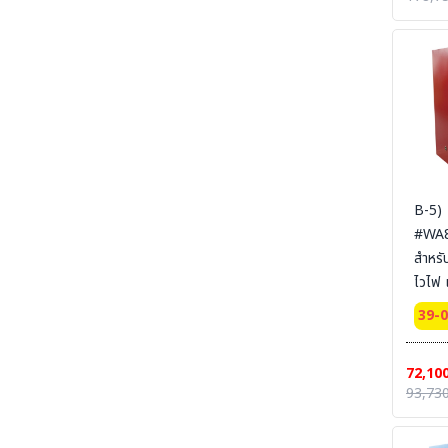
165x
SECTION 41 SAFETY-PUMP-CHEMICAL -
ปั๊มมือหมุน และอุปกรณ์สำหรับจ่ายสารเคมีและ
SYSBE
ของเหลว
สายดิ
SECTION 42 SAFETY WASTE CAN - ถังขยะ-
ที่เขี่ยบุหรี่-สำหรับทิ้งวัสดุปนเปื้อนของเหลวไวไฟ และ
วัสดุที่ติดไฟ
SECTION 43 GARBAGE AND PLASTIC - ถัง
พลาสติก - ถังขยะ
SECTION 44 SAFETY CUTTER - มีดคัทเตอร์
นิรภัย กรรไกรนิรภัย และอุปกรณ์ตัดทั่วไป
B-5)
#WA81
SECTION 45 MARKING TAPE PET/PVC- เทป
ตีเส้น - เทปเรืองแสง
สำหรั
ไวไฟ 
SECTION 46 REFLECTIVE SHEETING &
TAPE FOR VEHICLE - เทปสะท้อนแสงรถยนต์
Comb
39-
Cabinets
SECTION 47 ANTI-SLIP TAPE - เทปป้องกัน
การลื่น
door
72,10
Certi
SECTION 48 ANTI-SLIP-SHEET - แผ่นกันลื่น
93,730
สินค้าสำเร็จรูป
Ext 
165x
SECTION 49 ANTI-SLIP CARPET &