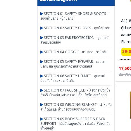
SECTION 01 SAFETY SHOES & BOOTS -
รองเท้านิรภัย - บู๊ทนิรภัย
A1) 
ตู้สำห
SECTION 02 SAFETY GLOVES - ถุงมือนิรภัย
ของเ
SECTION 03 EAR PROTECTION - อุปกรณ์
Flam
สำหรับลดเสียง
Cabin
39-
SECTION 04 GOGGLE - แว่นครอบตานิรภัย
door
SECTION 05 SAFETY EYEWEAR - แว่นตา
Certi
นิรภัย และอุปกรณ์ทำความสะอาดเลนส์
17,50
Ext 
22,750
SECTION 06 SAFETY HELMET - อุปกรณ์
56x4
ป้องกันศีรษะ หมวกนิรภัย
SYSBE
SECTION 07 FACE SHIELD - โครงกระบังหน้า
สายดิ
สำหรับป้องกัน หน้าเตา งานเชื่อม ไฟฟ้า arcflash
SECTION 08 WELDING BLANKET - ผ้าห่มกัน
สะเก็ดไฟ และม่านกรองแสงจากงานเชื่อม
SECTION 09 BODY SUPPORT & BACK
SUPPORT - เข็มขัดพยุงหลัง-บ่า-ข้อมือ-หัวไหล่-ข้อ
เท้า-ข้อเข่า