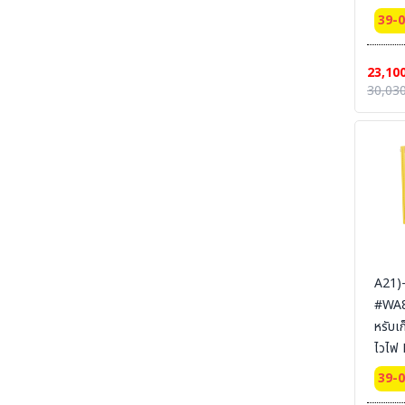
SECTION 27 ARC FLASH & ELECTRICAL
Cabin
39-
PPE UNIFORM ชุดและอุปกรณ์สำหรับป้องกันงาน
door 
ไฟฟ้าแรงสูง และไฟฟ้าระเบิด
Certi
SECTION 28 CLEAN ROOM ESD
23,10
Ext 
UNIFROM & ESD EQUIPMENT l ชุดและ
30,030
อุปกรณ์สำหรับทำงานห้องคลีนรูม
56x4
SYSBE
SECTION 29 Tools & Equipment For
Cleanroom Work Place| อุปกรณ์และเครื่องมือ
สายดิ
ในสถานที่ปฏิบัติการห้อง Cleanroom
SECTION 30 LABORATORY - MEDICAL -
HOSPITAL UNIFORM ชุด MEDICAL PPE &
MED PPE EQUIPMENT - ชุดกาวน์ ชุดห้องแลป
ชุดปฏิบัติงาน ชุดโรงพยาบาล และอุปกรณ์ MED
PPE
SECTION 31 PRINTING -งานพิมม์-สกรีน-ผ้า-
A21)
ภาพ
#WA81
SECTION 32 CHEMICAL SUITS |
หรับเ
MEDICAL-RESCUE SUIT ชุดกันสารเคมี -ชุด
ปฏิบัติงานเคมีรั่วไหลเบื้องต้น
ไวไฟ
Cabi
SECTION 33 HAZARDOUS CHEMICAL
39-
SUITS [LEVELA:B]ชุดกันสารเคมีขั้นสูง ระงับ
door 
เหตุฉุกเฉิน เคมีรั่วไหล LEVEL A , LEVEL B