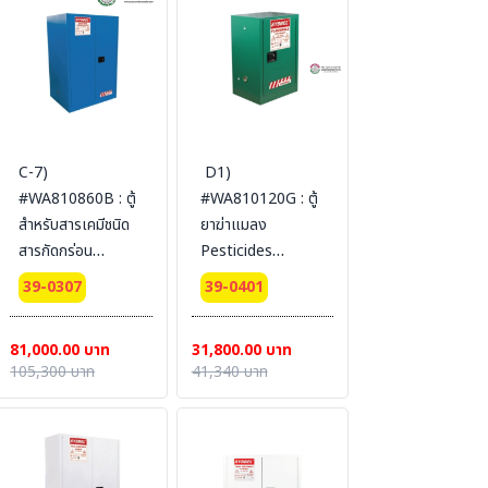
SYSBEL (ไม่รวม
SYSBEL (ไม่รวม
สายดิน)
สายดิน)
C-7)
D1)
#WA810860B : ตู้
#WA810120G : ตู้
สำหรับสารเคมีชนิด
ยาฆ่าแมลง
สารกัดกร่อน
Pesticides
Corrosive
Cabinets 45 L 1
39-0307
39-0401
Cabinets 340 L 2
door (manual)
door (manual)
Certification(FM/CE)
81,000.00 บาท
31,800.00 บาท
Certification(FM/CE)
Ext
105,300 บาท
41,340 บาท
Ext dimension
dimension(HxWxD/cm)
165x109x86
89x59x46
SYSBEL(ไม่รวม
SYSBEL (ไม่รวม
สายดิน)
สายดิน)