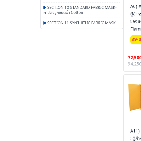
A6) 
SECTION 10 STANDARD FABRIC MASK-
ผ้าปิดจมูกชนิดผ้า Cotton
ตู้สำห
ของเ
SECTION 11 SYNTHETIC FABRIC MASK -
ผ้าปิดจมูกเสริมใยสังเคราะห์ UN95 SERIES
Flam
Cabi
SECTION 12 RESPIRATOR - หน้ากากตลับ
39-
กรอง
door
Certi
SECTION 13 PAPR-จ่ายอากาศผ่านพัดลม
72,50
Ext 
BESTSAFE
94,250
165x
SECTION 14 Airline-จ่ายอากาศผ่านสายลม
SYSBE
SECTION 15 SCBA FENAN - Self
สายดิ
Contained Breathing Apparatus - ชุดเครื่อง
ช่วยหายใจ
SECTION 16 SAFETY CAP | HOOD | หมวก
ผ้า หมวกตัวหนอน ฮู๊ดคลุมศีรษะ หมวกอาหาร
SECTION 17 PGM-PRODUCTS-พรม-
กระเป๋า-ร่ม-งานผ้าสั่งผลิต-สินค้าทั่วไป เบ็ดเตล็ด
A11)
SECTION 18 ARM PROTECTION - ปลอก
แขนนิรภัย
: ตู้ส