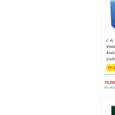
RUBBER COMFORT- พรมกันลื่น กันฝุ่น - ยางลด
SYSBEL (
ความเมื่อยล้า
สายดิ
SECTION 50 ELECTRICAL-MAT - แผ่นพื้น
ยางกันไฟฟ้า-ไฟฟ้าสถิตย์
SECTION 51 TRAFFIC LINE PAINTING
-งานทาสี ตีเส้นจราจร
SECTION 52 CONTAINER-TOOL-CUSTO-
C-4)
รถเข็น-ล้อรถ
#WA81
SECTION 53 RUBBER-CONER
สำหรั
PROTECTORS - ยางหุ้มมุมเสา - ยางชะลอความเร็ว
สารกั
SECTION 54 SAFETY VEST - เสื้อกั๊กจราจร
Corr
39-
Cabinets
SECTION 55 TRAFFIC-EQUIPMENT -
อุปกรณ์งานจราจรสำเร็จรูป
door
74,20
Certi
SECTION 56 TRAFFIC-EQUIPMENT
96,460
INSTALLATION อุปกรณ์จราจรพร้อมติดตั้ง
Ext 
165x
SECTION 57 WELDING-PS ผลิตภัณฑ์
PIYAMANEESERVICE - งานผลิต แผงกั้น กรวย
SYSB
บอกทิศทางลม งานเชื่อม งานแปรรูปโลหะ
สายดิ
SECTION 58 WIND SOCK - ถุงบอกทิศทางลม