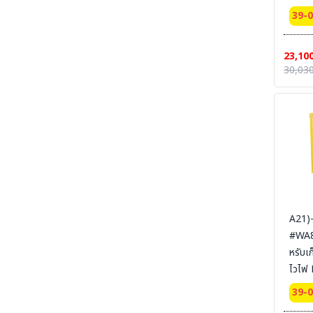
SECTION 27 ARC FLASH & ELECTRICAL
Cabin
39-
PPE UNIFORM ชุดและอุปกรณ์สำหรับป้องกันงาน
door 
ไฟฟ้าแรงสูง และไฟฟ้าระเบิด
Certi
SECTION 28 CLEAN ROOM ESD
23,10
Ext 
UNIFROM & ESD EQUIPMENT l ชุดและ
30,030
อุปกรณ์สำหรับทำงานห้องคลีนรูม
56x4
SYSBE
SECTION 29 Tools & Equipment For
Cleanroom Work Place| อุปกรณ์และเครื่องมือ
สายดิ
ในสถานที่ปฏิบัติการห้อง Cleanroom
SECTION 30 LABORATORY - MEDICAL -
HOSPITAL UNIFORM ชุด MEDICAL PPE &
MED PPE EQUIPMENT - ชุดกาวน์ ชุดห้องแลป
ชุดปฏิบัติงาน ชุดโรงพยาบาล และอุปกรณ์ MED
PPE
SECTION 31 PRINTING -งานพิมม์-สกรีน-ผ้า-
A21)
ภาพ
#WA81
SECTION 32 CHEMICAL SUITS |
หรับเ
MEDICAL-RESCUE SUIT ชุดกันสารเคมี -ชุด
ปฏิบัติงานเคมีรั่วไหลเบื้องต้น
ไวไฟ
Cabi
SECTION 33 HAZARDOUS CHEMICAL
39-
SUITS [LEVELA:B]ชุดกันสารเคมีขั้นสูง ระงับ
door 
เหตุฉุกเฉิน เคมีรั่วไหล LEVEL A , LEVEL B