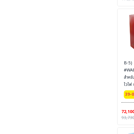
165x
SECTION 41 SAFETY-PUMP-CHEMICAL -
ปั๊มมือหมุน และอุปกรณ์สำหรับจ่ายสารเคมีและ
SYSBE
ของเหลว
สายดิ
SECTION 42 SAFETY WASTE CAN - ถังขยะ-
ที่เขี่ยบุหรี่-สำหรับทิ้งวัสดุปนเปื้อนของเหลวไวไฟ และ
วัสดุที่ติดไฟ
SECTION 43 GARBAGE AND PLASTIC - ถัง
พลาสติก - ถังขยะ
SECTION 44 SAFETY CUTTER - มีดคัทเตอร์
นิรภัย กรรไกรนิรภัย และอุปกรณ์ตัดทั่วไป
B-5)
#WA81
SECTION 45 MARKING TAPE PET/PVC- เทป
ตีเส้น - เทปเรืองแสง
สำหรั
ไวไฟ 
SECTION 46 REFLECTIVE SHEETING &
TAPE FOR VEHICLE - เทปสะท้อนแสงรถยนต์
Comb
39-
Cabinets
SECTION 47 ANTI-SLIP TAPE - เทปป้องกัน
การลื่น
door
72,10
Certi
SECTION 48 ANTI-SLIP-SHEET - แผ่นกันลื่น
93,730
สินค้าสำเร็จรูป
Ext 
165x
SECTION 49 ANTI-SLIP CARPET &