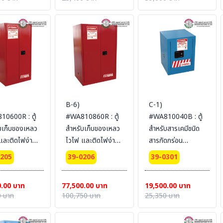
150x86
Ext dimension
Ext dimension
L (ไม่รวม
56x43x43
89x59x46
น)
SYSBEL (ไม่รวม
SYSBEL (ไม่รวม
สายดิน)
สายดิน)
B-6)
C-1)
0600R : ตู้
#WA810860R : ตู้
#WA810040B : ตู้
บเก็บของเหลว
สำหรับเก็บของเหลว
สำหรับสารเคมีชนิด
และติดไฟง่าย
ไวไฟ และติดไฟง่าย
สารกัดกร่อน
ustible
Combustible
Corrosive
0205
39-0206
39-0301
 227 L 2
Cabinets 340 L 2
Cabinets 15 L 1
 (manual)
door (manual)
door (manual)
0.00 บาท
77,500.00 บาท
19,500.00 บาท
fication(FM/CE)
Certification(FM/CE)
Certification(CE)
 บาท
100,750 บาท
25,350 บาท
dimension
Ext dimension
Ext dimension
86x86
165x109x86
56x43x43