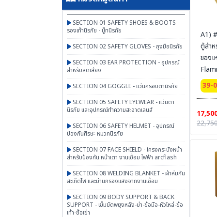
SECTION 01 SAFETY SHOES & BOOTS -
รองเท้านิรภัย - บู๊ทนิรภัย
A1) 
ตู้สำห
SECTION 02 SAFETY GLOVES - ถุงมือนิรภัย
ของเ
SECTION 03 EAR PROTECTION - อุปกรณ์
Flam
สำหรับลดเสียง
Cabin
39-
SECTION 04 GOGGLE - แว่นครอบตานิรภัย
door
SECTION 05 SAFETY EYEWEAR - แว่นตา
Certi
นิรภัย และอุปกรณ์ทำความสะอาดเลนส์
17,50
Ext 
22,750
SECTION 06 SAFETY HELMET - อุปกรณ์
56x4
ป้องกันศีรษะ หมวกนิรภัย
SYSBE
SECTION 07 FACE SHIELD - โครงกระบังหน้า
สายดิ
สำหรับป้องกัน หน้าเตา งานเชื่อม ไฟฟ้า arcflash
SECTION 08 WELDING BLANKET - ผ้าห่มกัน
สะเก็ดไฟ และม่านกรองแสงจากงานเชื่อม
SECTION 09 BODY SUPPORT & BACK
SUPPORT - เข็มขัดพยุงหลัง-บ่า-ข้อมือ-หัวไหล่-ข้อ
เท้า-ข้อเข่า