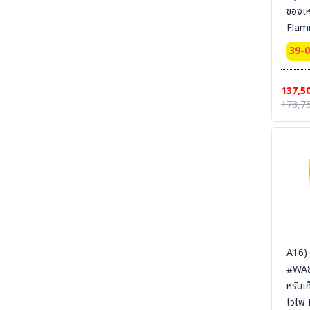
ของเ
SECTION 19 LEG PROTECTION - ปลอกขา
นิรภัย
Flam
Cabi
SECTION 20 APRON & BODY
39-
PROTECTION- เอี๊ยมนิรภัย
door
Certi
SECTION 21 UNIFORM POLO-เสื้อโปโล-เสื้อ
137,5
T-SHIRT
Pack
178,7
dime
SECTION 22 UNIFORM FORMAL OFFICE
SUIT -ชุดออฟฟิต-ชุดสำนักงาน-ชุดทางการ
165x
SYSBE
SECTION 23 UNIFORM SUIT WORKSHOP
SUIT - ชุดช่าง ชุดปฏิบัติงาน งานเชื่อม งานซ่อม
สายดิ
บำรุง งานประกอบ
SECTION 24 FLAME RETARDANT FABRIC
[FR-SUIT] UNIFORM ผ้ากันไฟ (วัสดุ) ชุดช็อป เสื้อ
แจ็คเก็ต ชุดหมี ชุดกันไฟ
SECTION 25 FR-SUIT FURNACE UNIFORM
ผ้ากันไฟ-กันน้ำเหล็ก ชุดป้องกันงานเชื่อม งานหน้า
A16)
เตาหลอม งานซีเมนต์
#WA81
SECTION 26 ALUMINIZED SUITS - ชุด
หรับเ
ป้องกันความร้อนหน้าเตาหลอม
ไวไฟ