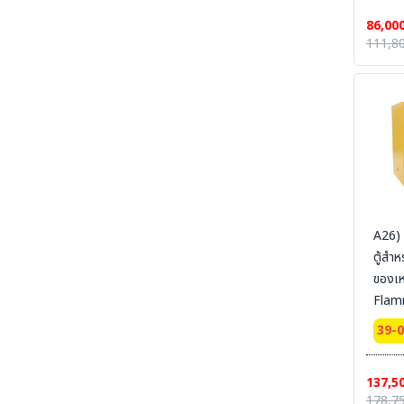
Certi
86,00
Ext 
SECTION 34 CHEMICAL DECON-ชุดชำระ
111,8
สารเคมี
165x
SYSBE
SECTION 35 EYE-BODY-WASH & DRAIN &
DECONTAMINATE & EMERGENCY
สายดิ
EQUIPMENT - อ่างล้างตาฉุกเฉิน และชุดล้างตัว
SECTION 36 COLD SUIT | LOW TEMP |
RAINNING SUIT ชุดกันหนาว - ชุดห้องเย็น - ชุด
กันฝน - ชุดกันน้ำ
SECTION 37 OIL & CHEMICAL
ABSORBENT - วัสดุดูดซับเคมีและวัสดุดูดซับน้ำมัน
SECTION 37-B CLEAN SOLUTION-น้ำยา
A26)
ล้างทำความสะอาด
ตู้สำห
ของเ
SECTION 38 CLEANROOM WIPER - วัสดุ
เช็ดไวเปอร์
Flam
Cabi
SECTION 39 SAFETY CARBINET - ตู้เก็บสาร
39-
เคมีและสารไวไฟ
door
Certi
SECTION 40 SAFETY CONTAINMENT -
ถาดรอง - ถังเก็บสารเคมี
137,5
Ext 
178,7