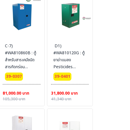
SYSBEL (ไม่รวม
SYSBEL (ไม่รวม
สายดิน)
สายดิน)
C-7)
D1)
#WA810860B : ตู้
#WA810120G : ตู้
สำหรับสารเคมีชนิด
ยาฆ่าแมลง
สารกัดกร่อน
Pesticides
Corrosive
Cabinets 45 L 1
39-0307
39-0401
Cabinets 340 L 2
door (manual)
door (manual)
Certification(FM/CE)
81,000.00 บาท
31,800.00 บาท
Certification(FM/CE)
Ext
105,300 บาท
41,340 บาท
Ext dimension
dimension(HxWxD/cm)
165x109x86
89x59x46
SYSBEL(ไม่รวม
SYSBEL (ไม่รวม
สายดิน)
สายดิน)