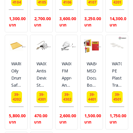
Shelf
Shelf
Shelf
Shelf
Roller
4104
4105
4106
4107
4201
121.9*76.4*85
ตู้
22
60
90
115
55/110/11
น้ำ
11.5
Gal
Gal
Gal
Gal
Gal
1,300.00
2,700.00
3,600.00
3,250.00
14,300.00
หนัก
x 10
Ext
Ext.
Ext.
Ext
Ext.
บาท
บาท
บาท
บาท
บาท
82.8
x
dimension(HxWxD/cm)
dimension(HxWxD/cm)
dimension(HxWxD/cm)
.dimension(HxWxD/cm)
dimension
Kgs.
16.5
2.7x35.7x50.2
2.7x77x77
2.7x100x77
2.7x70x76
11.5x75x6
Color
cm.
G.W.
G.W.
G.W.
G.W.
G.W.
:
(Kgs.)
(Kgs.)
(Kgs.)
(Kgs.)
(Kgs.)
Yellow
2.6
7.2
9.2
6.8
22.9
WAR001
WA001
WA002
WAB001
WAT03045
Oily
Antistatic
FM
MSDS
PE
Drum
Device
Approved
Document
Plastic
Safety
Steel
Antistatic
Box
Tray
Cabinets
Safety
Device
Steel
for
39-
39-
39-
39-
39-
Ramp
Cabinets
Steel
Safety
steel
4202
4301
4302
4401
4501
55/110/115
Ext.
Safety
Cabinets
cabinet
Gal.
dimension
Cabinets
Ext
30/45/90
5,800.00
470.00
2,600.00
1,500.00
1,750.00
Ext
2
Ext.
.dimension(HxWxD/cm)
Gal
บาท
บาท
บาท
บาท
บาท
dimension(HxWxD/cm)
mm,Length
dimension2
30.8x23x4.5
wall