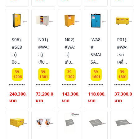
61
96
42
45.5
dimension
Cabinets
Cabinets
Cabinets
Cabinets
Cabinets
(ไม่
(ไม่
(ไม่
(ไม่
89x53x55
170
87 L
72 L
87 L
114
รวม
รวม
รวม
รวม
SYSBEL
L 2
1
2
1
L 2
สายดิน)
สายดิน)
สายดิน)
สายดิน)
door
door
door
door
door
(semi-
(semi-
(semi-
(semi-
(semi-
S06):
N01):
N02):
'WA810454
P01):
self
self
self
self
self
#SE890450
#WA510024
#WA510025
#
#WA94010
close)
close)
close)
close)
close)
: ตู้
: ตู้
: ตู้
SMART
: รถ
Certification(FM/CE)
Certification(FM/CE)
Certification(FM/CE)
Certification(FM/CE)
Certificat
ป้องกัน
เก็บ
เก็บ
SAFETY
เคลื่อน
Ext
Ext
Ext
Ext
Ext
อัคคี
ความ
ความ
CHARGING
ย้าย
dimension
dimension
dimension
dimension
dimension
39-
39-
39-
39-
39-
ภัย
ปลอดภัย
ปลอดภัย
CABINET
เพื่อ
1206
1301
1302
1601
1801
204x116x62.5
204x60x62.5
63x110x59
204x60x62.5
204x90x62
90
กลาง
กลาง
ตู้
บรรจุ
SYSBEL
SYSBEL
SYSBEL
SYSBEL
SYSBEL
นาที
แจ้ง
แจ้ง
สำหรับ
สาร
240,300.00
73,200.00
143,300.00
118,000.00
37,300.00
Safety
Outdoor
Outdoor
เก็บ
ไวไฟ
บาท
บาท
บาท
บาท
บาท
Cabinets
Safety
Safety
อุปกรณ์
Mobile
170
Cabine
Cabine
เช่น
Safety
L 2
170
434
BATTERY
Storage
door
L 2
L 2
/
Box
(semi-
door
door
เครื่อง
Certificati