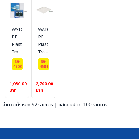
3.5x68x58
1.5
mm,Length
G.W.
thickness
G.W.
m
2 m
(Kgs.)
2.2
(Kgs.)
G.W.
G.W.
0.45
mm
8.6
(Kgs.)
(Kgs.)
Shape
WAT01222
WAT060
0.2
0.2
dimension
PE
PE
100x36x2.
Plastic
Plastic
Tray
Tray
for
for
39-
39-
cabinet
cabinet
4503
4504
12/22
30/45
Gal
Gal
1,050.00
2,700.00
wall
wall
บาท
บาท
thickness
thickness
2.2
2.2
จำนวนทั้งหมด 92 รายการ | แสดงหน้าละ 100 รายการ
mm
mm
Shape
Shape
dimension(HxWxD/cm)
dimension(HxWxD/cm)
50x36x2.2
76.4x76x2.2