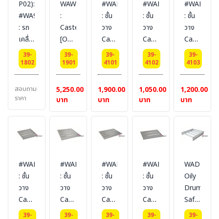
P02):
WAW0125
#WAL03045
#WAL040
#WAL012
self
(manual)
(manual)
มือที่
(CE)
#WA940102
:
: ชั้น
: ชั้น
: ชั้น
close)
Certification(FM/CE)
Certification(FM/CE)
อาจ
Ext
: รถ
Caster
วาง
วาง
วาง
Certification(FM/CE)
Ext
Ext
ระเบิด
dimension
เคลื่อน
[One
Cabinet
Cabinet
Cabinet
Ext
dimension
dimension180x150x98.5
ได้
Ext
ย้าย
set
Shelf
Steel
Steel
dimension
180x106x57
SYSBEL
พร้อม
dimension
39-
39-
39-
39-
39-
เพื่อ
four
for
Shelf
Shelf
1802
1901
4101
4102
4103
204x116x62.5
SYSBEL
ระบบ
ขนาด
บรรจุ
pcs]
Steel
4
12
SYSBEL
การ
ตู้
สาร
Equipped
Cabinet
Gal
Gal
สอบถาม
5,250.00
1,900.00
1,050.00
1,200.00
ป้องกัน
121.9*61*
ไวไฟ
with
30/45
Ext.
Ext
ราคา
บาท
บาท
บาท
บาท
และ
cm.น้ำ
Mobile
16
Gal
dimension(HxWxD/cm)
.dimensio
แจ้ง
หนัก
Safety
sets
Ext.
2.7x34x33
2.7x49.5x3
เตือน
68.5
Storage
of
dimension(HxWxD/cm)
G.W.
G.W.
ตาม
Kgs.
Box
M8
2.7x100x36
(Kgs.)
(Kgs.)
มาตรฐาน
Color
Certification
X 12
G.W.
1.7
2.6
OSHA
:
#WAL022
#WAL060
#WAL090
#WAL115L
WADR001
(CE)
bolts
(Kgs.)
และ
Yellow
: ชั้น
: ชั้น
: ชั้น
: ชั้น
Oily
Ext
and
5.4
FM
วาง
วาง
วาง
วาง
Drum
dimension
M8
Cabinet
Cabinet
Cabinet
Cabinet
Safety
ขนาด
locknuts
Steel
Steel
Steel
Steel
Cabinets
ตู้
ขนาด
39-
39-
39-
39-
39-