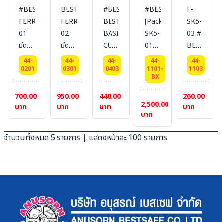
#BESTSAFE
BESTSAF
#BESTSAFE
#BESTSAFE
F-
FERRET
FERRET
BEST
[Packging]F-
SK5-
01
02
BASIC
SK5-
03 #
มีดคัท
มีดคัท
CUT
01
BESTSAFE
เตอร์
เตอร์
03
HEAVY
ใบมีด
44-
44-
44-
44-
44-
นิรภัย
นิรภัย
มีด
DUTY
คัต
0201
0301
0403
1101-
1103
BX
AUTO
คัต
ใบมีด
เตอร์
REFLECT
เตอร์
นิรภัย
ที่ใช้
700.00
950.00
440.00
260.00
2,500.00
นิรภัย
แบบ
สำหรับ
บาท
บาท
บาท
บาท
บาท
ตรง :
รุ่น
100
BEST
จำนวนทั้งหมด 5 รายการ | แสดงหน้าละ 100 รายการ
Pcs
BASIC
ใช้กับ
CUT
รุ่น
03
FERRET
[Easy
Squeeze]
[1
แพ็ค