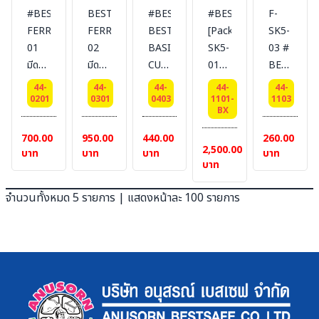
#BESTSAFE
BESTSAF
#BESTSAFE
#BESTSAFE
F-
FERRET
FERRET
BEST
[Packging]F-
SK5-
01
02
BASIC
SK5-
03 #
มีดคัท
มีดคัท
CUT
01
BESTSAFE
เตอร์
เตอร์
03
HEAVY
ใบมีด
44-
44-
44-
44-
44-
นิรภัย
นิรภัย
มีด
DUTY
คัต
0201
0301
0403
1101-
1103
BX
AUTO
คัต
ใบมีด
เตอร์
REFLECT
เตอร์
นิรภัย
ที่ใช้
700.00
950.00
440.00
260.00
2,500.00
นิรภัย
แบบ
สำหรับ
บาท
บาท
บาท
บาท
บาท
ตรง :
รุ่น
100
BEST
จำนวนทั้งหมด 5 รายการ | แสดงหน้าละ 100 รายการ
Pcs
BASIC
ใช้กับ
CUT
รุ่น
03
FERRET
[Easy
Squeeze]
[1
แพ็ค