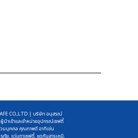
 CO.,LTD | บริษัท อนุสรณ์
ผู้นำเข้าและจำหน่ายอุปกรณ์เซฟตี้
วนบุคคล คุณภาพดี อาทิเช่น
รภัย, แว่นตาเซฟตี้, ชุดกันสารเคมี,