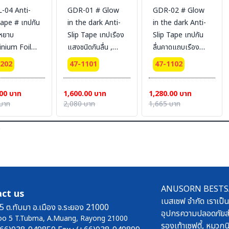
-04 Anti-
GDR-01 # Glow
GDR-02 # Glow
e # เทปกัน
in the dark Anti-
in the dark Anti-
วหยาบ
Slip Tape เทปเรือง
Slip Tape เทปกัน
nium Foil
แสงชนิดกันลื่น ,
ลื่นคาดแถบเรือง
, ขนาด 2 นิ้ว
ขนาด 2นิ้ว (5cm). x
แสง ขนาด 5 cm. x
0202
47-1101
47-1102
เมตร , สี
10 m. #
5 m. # BESTSAFE
/ดำ #
BESTSAFE
00 บาท
1,600.00 บาท
1,280.00 บาท
SAFE
บาท
2,080 บาท
1,665 บาท
ร
ANUSORN BESTSAFE
ct us
เบสเซฟ จำกัด เราเป็น
5 ต.ทับมา อ.เมือง จ.ระยอง 21000
อุปกรความปลอดภัยส่
oo 5 T.Tubma, A.Muang, Rayong 21000
รองเท้าเซฟตี้, หมวกนิ