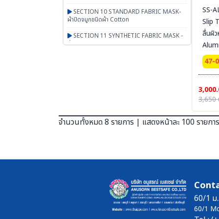
SS-AL
SECTION 10 STANDARD FABRIC MASK-
ผ้าปิดจมูกชนิดผ้า Cotton
Slip Tap
ลื่นผิ
SECTION 11 SYNTHETIC FABRIC MASK -
ผ้าปิดจมูกเสริมใยสังเคราะห์ UN95 SERIES
Alumi
Tape 
SECTION 12 RESPIRATOR - หน้ากากตลับ
47-
กรอง
x 18 
เหลือง
SECTION 13 PAPR-จ่ายอากาศผ่านพัดลม
3,000.
BEST
BESTSAFE
3,650 
SECTION 14 Airline-จ่ายอากาศผ่านสายลม
จำนวนทั้งหมด 8 รายการ | แสดงหน้าละ 100 รายกา
SECTION 15 SCBA FENAN - Self
Contained Breathing Apparatus - ชุดเครื่อง
ช่วยหายใจ
SECTION 16 SAFETY CAP | HOOD | หมวก
ผ้า หมวกตัวหนอน ฮู๊ดคลุมศีรษะ หมวกอาหาร
SECTION 17 PGM-PRODUCTS-พรม-
Conta
กระเป๋า-ร่ม-งานผ้าสั่งผลิต-สินค้าทั่วไป เบ็ดเตล็ด
60/1 ม.
SECTION 18 ARM PROTECTION - ปลอก
60/1 M
แขนนิรภัย