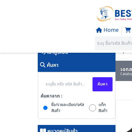
Home
Home
/
PRODUCTS
คุณอยู่ที่:
SECTION 47 ANTI-
เข้าสู่ระบบ
ค้นหา
เอกสา
Catalo
ค้นหา
ค้นหาจาก :
ชื่อ/รายละเอียด/รหัส
แท็ก
สินค้า
สินค้า
หมวดหมู่สินค้า