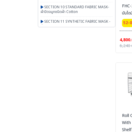
FHC-2
SECTION 10 STANDARD FABRIC MASK-
ผ้าปิดจมูกชนิดผ้า Cotton
บันไดม
SECTION 11 SYNTHETIC FABRIC MASK -
52-
ผ้าปิดจมูกเสริมใยสังเคราะห์ UN95 SERIES
SECTION 12 RESPIRATOR - หน้ากากตลับ
4,800.
กรอง
6,240 
SECTION 13 PAPR-จ่ายอากาศผ่านพัดลม
BESTSAFE
SECTION 14 Airline-จ่ายอากาศผ่านสายลม
SECTION 15 SCBA FENAN - Self
Contained Breathing Apparatus - ชุดเครื่อง
ช่วยหายใจ
SECTION 16 SAFETY CAP | HOOD | หมวก
ผ้า หมวกตัวหนอน ฮู๊ดคลุมศีรษะ หมวกอาหาร
SECTION 17 PGM-PRODUCTS-พรม-
กระเป๋า-ร่ม-งานผ้าสั่งผลิต-สินค้าทั่วไป เบ็ดเตล็ด
Roll 
With
SECTION 18 ARM PROTECTION - ปลอก
แขนนิรภัย
Shelf