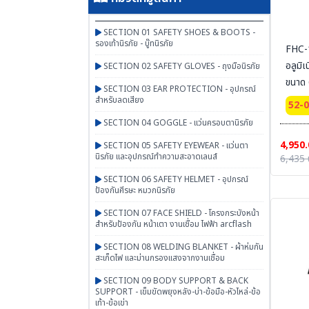
SECTION 01 SAFETY SHOES & BOOTS -
รองเท้านิรภัย - บู๊ทนิรภัย
FHC-1
อลูมิ
SECTION 02 SAFETY GLOVES - ถุงมือนิรภัย
ขนาด 
SECTION 03 EAR PROTECTION - อุปกรณ์
สำหรับลดเสียง
52-
SECTION 04 GOGGLE - แว่นครอบตานิรภัย
4,950.
SECTION 05 SAFETY EYEWEAR - แว่นตา
นิรภัย และอุปกรณ์ทำความสะอาดเลนส์
6,435 
SECTION 06 SAFETY HELMET - อุปกรณ์
ป้องกันศีรษะ หมวกนิรภัย
SECTION 07 FACE SHIELD - โครงกระบังหน้า
สำหรับป้องกัน หน้าเตา งานเชื่อม ไฟฟ้า arcflash
SECTION 08 WELDING BLANKET - ผ้าห่มกัน
สะเก็ดไฟ และม่านกรองแสงจากงานเชื่อม
SECTION 09 BODY SUPPORT & BACK
SUPPORT - เข็มขัดพยุงหลัง-บ่า-ข้อมือ-หัวไหล่-ข้อ
เท้า-ข้อเข่า