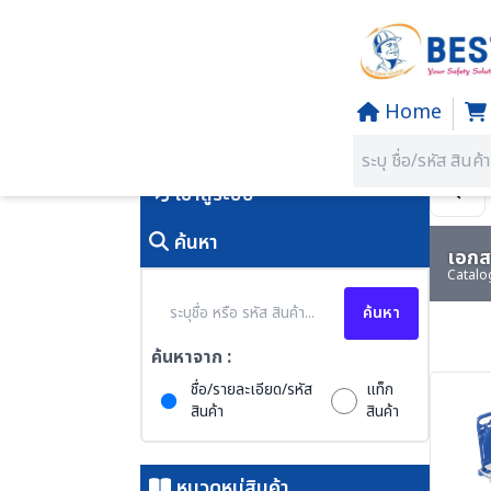
Home
Home
/
PRODUCTS
คุณอยู่ที่:
SECTION 52 CON
เข้าสู่ระบบ
ค้นหา
เอกสา
Catalo
ค้นหา
ค้นหาจาก :
ชื่อ/รายละเอียด/รหัส
แท็ก
สินค้า
สินค้า
หมวดหมู่สินค้า