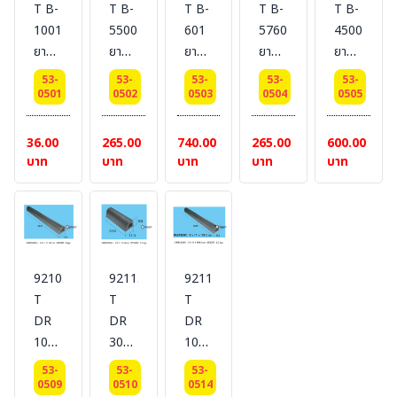
T B-
T B-
T B-
T B-
T B-
x
cm.
[ราคา/
[ราคา/
1001
5500
601
57601
45001
100
[ราคา/
เมตร]
เมตร]
ยาง
ยาง
ยาง
ยาง
ยาง
cm.
เมตร]
กัน
กัน
กัน
กัน
กั้นที่
x 2
53-
53-
53-
53-
53-
กระแทก
กระแทก
กระแทก
กระแทก
จอด
0501
0502
0503
0504
0505
cm.
DIMENSIONS
DIMENSIONS
DIMENSIONS
DIMENSIONS
รถ
[ราคา/
: 6.3
: 7.5
:
: 5.5
DIMENSI
36.00
265.00
740.00
265.00
600.00
เมตร]
x 2.5
x 15
15.5
x
:
บาท
บาท
บาท
บาท
บาท
CM.
x 9
x
19.5
14.5
#BESTSAFE
CM.
19.5
x 5
x 20
#BESTSAFE
x 7.5
CM.
x 9.5
CM.
#BESTSAFE
CM.
#BESTSAFE
#BESTSAF
92103-
92113-
92119-
T
T
T
DR
DR
DR
1000
300
1045
ยา
ยาง
ยาง
53-
53-
53-
งกััน
กัน
กัน
0509
0510
0514