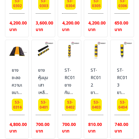
เล็ก
สิบล้อ
53-
53-
53-
53-
53-
สี
สีดำ
สี
BESTSAFE
ความเร็ว
0302
0303
0304
0305
0306
/
เหลือง
ท่อน
เหลือง
#Size
สะท้อน
ใหญ่
BESTSAFE
หัว -
ท่อน
:
แสง
4,200.00
3,600.00
4,200.00
4,200.00
650.00
#Size
ท้าย (
หัว -
W30
(สีดำ)
บาท
บาท
บาท
บาท
บาท
:
หัวมน
ท้าย
x
BESTSAFE
W40
)
(หัว
L100
#Size
x
BESTSAFE
มน )
x H5
:
L50
#Size
BESTSAFE
cm.
W30
x H6
:
#Size
x
ยาง
ยาง
ST-
ST-
ST-
cm.
W40
:
L100
ชะลอ
หุ้มมุม
RC01
RC01-
RC01-
x
W40
x H5
ความเร็ว
เสา
ยาง
2
3
L50
x
cm.
ขนาด
เหลือง/
กันชน
ยาง
ยาง
x H6
L50
41x52x7
ดำ
ขอบ
กันชน
กันชน
cm.
x H6
53-
53-
53-
53-
53-
cm.
BESTSAFE
เสา
ขอบ
ขอบ
0316
0401
0402
0403
0404
cm.
พร้อม
#Size
800*100*10
เสา
เสา
ช่อง
: 80
mm.
ขนาด
ขนาด
4,800.00
700.00
700.00
810.00
740.00
เหล็ก
x 10
ยี่ห้อ
800*120*23
600*120*
บาท
บาท
บาท
บาท
บาท
ใส่
x 10
BESTSAFE
mm.
mm.