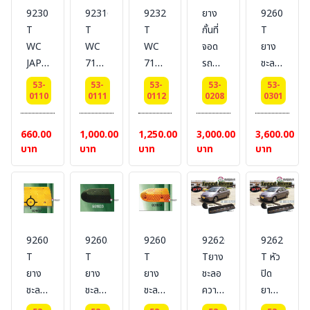
92302-
92316-
92326-
ยาง
92601-
T
T
T
กั้นที่
T
WC
WC
WC
จอด
ยาง
JAPAN
7108
7108
รถ
ชะลอ
BLACK
BLACK
YELLOW
(เหลือง/
ความเร็ว
53-
53-
53-
53-
53-
ยาง
ยาง
ยาง
ดำ)
สีดำ
0110
0111
0112
0208
0301
ห้าม
ห้าม
ห้าม
BESTSAFE
BESTSAFE
ล้อ
ล้อ
ล้อ
#Size
#Size
660.00
1,000.00
1,250.00
3,000.00
3,600.00
DIMENSIONS
DIMENSIONS
DIMENSIONS
: 165
:
บาท
บาท
บาท
บาท
บาท
:10 x
:18 x
:18 x
x 15
W40
20 x
25 x
25 x
x 10
x
15
20
20
cm.
L50
CM.
CM.
CM.
x H6
#BESTSAFE
#BESTSAFE
#BESTSAFE
cm.
92602-
92603-
92604-
92620-
92621-
เหมาะ
เหมาะ
T
T
T
Tยาง
T หัว
สำหรับ
สำหรับ
ยาง
ยาง
ยาง
ชะลอ
ปิด
ปิคอัพ
หกล้อ
ชะลอ
ชะลอ
ชะลอ
ความเร็ว
ยาง
หกล้อ
และ
ความเร็ว
ความเร็ว
ความเร็ว
สีดำ
ชะลอ