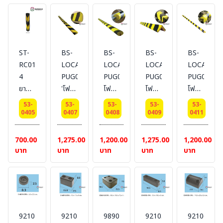
สาย
cm.
เคเบิ้ล
(1
ช่อง)
ST-
BS-
BS-
BS-
BS-
พร้อม
RC01-
LOCAL-
LOCAL-
LOCAL-
LOCAL-
พู
4
PUG02
PUG03
PUG04
PUG01
กน็อต
ยาง
'โฟม
โฟม
โฟม
โฟม
เหล็ก
กันชน
ติด
ติด
ติด
ติด
ขนาด
53-
53-
53-
53-
53-
ขอบ
มุมกัน
ร่อง
มุมกัน
มุมกัน
0405
0407
0408
0409
0411
10
เสา
กระแทก
กัน
กระแทก
กระแทก
cm.
ขนาด
วัสดุ
กระแทก
วัสดุ
วัสดุ
700.00
1,275.00
1,200.00
1,275.00
1,200.00
600*80*12
PU สี
วัสดุ
PU สี
PU สี
บาท
บาท
บาท
บาท
บาท
mm.
เหลือง-
PU สี
เหลือง-
เหลือง-
ดำ
เหลือง-
ดำ
ดำ
#BESTSAFE
ดำ
ขนาด
ขนาด
ขนาด
ขนาด
4.5 x
4 x
6
4 x
100
100
92101-
92104-
98902-
92105-
92106-
cm.
100
cm.
cm.