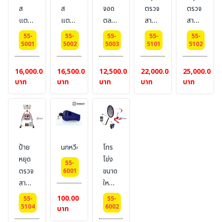
เหลือง
จราจร)
จราจร)
ส
ส
จอด
ตรวจ
ตรวจ
สี :
สี :
แตน
แตน
ตลอด
สามเหลี่ยม
สามเหลี่ยม
แดง
เหลือง
เลส
เลส
แนว
ชนิด
ชนิด
55-
55-
55-
55-
55-
ชนิด
ชนิด
พร้อม
โปร้
โปร่ง
5001
5002
5003
5101
5102
โค้ง
โค้ง
ขาตั้ง
งมีไฟ
ฟ 2
ขนาด
ขนาด
ขนาด
บ้าน
ระบบ
16,000.00
16,500.00
12,500.00
22,000.00
25,000.00
65×100
65×100
85×100
1
ไฟ
บาท
บาท
บาท
บาท
บาท
cm.
cm.
Cm
ระบบ
บ้าน+แบต
มีป้าย
มีป้าย
เตอร์
1
2
รี่
ด้าน
ด้าน
(ไม่มี
แบตเตอรี่)
ป้าย
นกหวีด
โทร
หยุด
โข่ง
55-
ตรวจ
ขนาด
6001
สามเหลี่ยม
ใหญ่
แบบ
15
100.00
55-
55-
โซล่า
วัตต์
5104
6002
บาท
ร์
แบบ