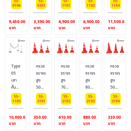
55-
55-
55-
55-
55-
ไม่ใส่
x
เดิน
พร้อม
24 x
0106
0301
1101
1102
1104
น้ำ
52.8
ชนิด
เชือก
32
SQ-2
cm.
สาย
สี
ซม.
9,450.00
3,390.00
6,900.00
6,900.00
11,500.00
(W50xH100xL200)
ดึง
แดง
บาท
บาท
บาท
บาท
บาท
อัตโนมัติ
เอ
เพ็ก
Type
กรวย
กรวย
กรวย
กรวย
05
จราจร
จราจร
จราจร
จราจร
เสา
สูง
สูง
สูง
สูง
กั้น
50
70
80
50
ทาง
ซม.
ซม.
ซม.
ซม.
55-
55-
55-
55-
55-
เดินส
คาด
คาด
คาด
ไม่
1105
2101
2102
2103
2104
แตน
แถบ
แถบ
แถบ
คาด
เลส
สะท้อน
สะท้อน
สะท้อน
แถบ
10,000.00
350.00
610.00
880.00
330.00
พร้อม
แสง
แสง
แสง
สะท้อน
บาท
บาท
บาท
บาท
บาท
โซ่
แสง