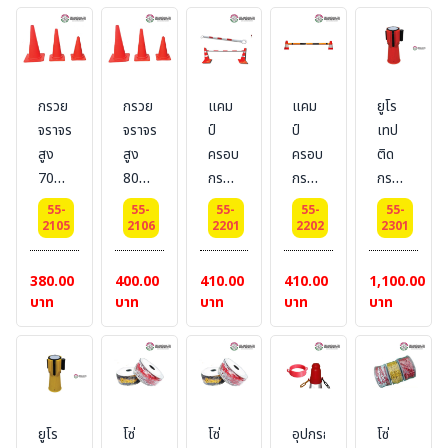
แดง
กรวย
กรวย
แคม
แคม
ยูโร
จราจร
จราจร
ป์
ป์
เทป
สูง
สูง
ครอบ
ครอบ
ติด
70
80
กรวย
กรวย
กรวย
ซม.ไม่
ซม.ไม่
(ยาว
(ยาว
ยืดหด
55-
55-
55-
55-
55-
คาด
คาด
1.15-
1.15-
ได้ สี
2105
2106
2201
2202
2301
แถบ
แถบ
2.00
2.00
ขาว-
สะท้อน
สะท้อน
m)
m)
แดง
380.00
400.00
410.00
410.00
1,100.00
แสง
แสง
พร้อม
พร้อม
แบบ
บาท
บาท
บาท
บาท
บาท
แถบ
แถบ
ยืด-
สะท้อน
สะท้อน
หดได้
แสง
แสง
ยาว
สี :
สี :
3
ขาว/
เหลือง/
เมตร
ยูโร
โซ่
โซ่
อุปกรณ์
โซ่
แดง
ดำ