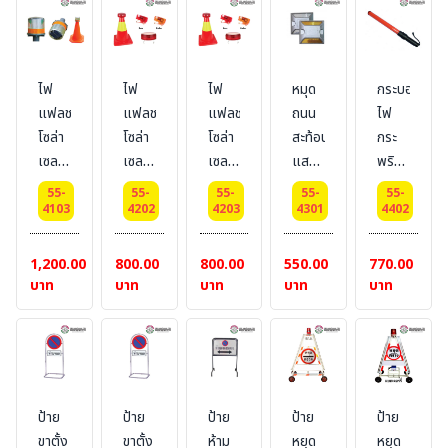
แดง
เหลือง
รวม
กรวย
จราจร)
สี :
ไฟ
ไฟ
ไฟ
หมุด
กระบอง
แดง
แฟลช
แฟลช
แฟลช
ถนน
ไฟ
โซล่า
โซล่า
โซล่า
สะท้อน
กระ
เซลล์
เซลล์
เซลล์
แสง
พริบ
3 นิ้ว
1 นิ้ว
1 นิ้ว
(สีขาว
3
55-
55-
55-
55-
55-
สำหรับ
x 3
x 3
และสี
จังหวะ
4103
4202
4203
4301
4402
ติด
นิ้ว
นิ้ว
เหลือง
กรวย
สำหรับ
สำหรับ
ราคา
1,200.00
800.00
800.00
550.00
770.00
จราจร
ติด
ติด
เท่า
บาท
บาท
บาท
บาท
บาท
(ราคา
กรวย
กรวย
กัน)
ไม่
จราจร
จราจร
รวม
(ราคา
(ราคา
กรวย
ไม่
ไม่
จราจร)
รวม
รวม
ป้าย
ป้าย
ป้าย
ป้าย
ป้าย
สี :
กรวย
กรวย
ขาตั้ง
ขาตั้ง
ห้าม
หยุด
หยุด