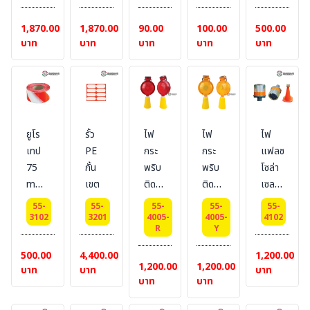
6
6
17
20
m. สี
mm
mm
m
m
:
1,870.00
1,870.00
90.00
100.00
500.00
ยาว
ยาว
เหลือง/
บาท
บาท
บาท
บาท
บาท
25
25
ดำ
m
m
BESTSAFE
ยูโร
รั้ว
ไฟ
ไฟ
ไฟ
เทป
PE
กระ
กระ
แฟลช
75
กั้น
พริบ
พริบ
โซล่า
mm
เขต
ติด
ติด
เซลล์
x
กรวย
กรวย
3 นิ้ว
55-
55-
55-
55-
55-
500
โซล่า
โซล่า
สำหรับ
3102
3201
4005-
4005-
4102
R
Y
m. สี
เซลล์
เซลล์
ติด
: ขาว/
ทรง
ทรง
กรวย
500.00
4,400.00
1,200.00
1,200.00
1,200.00
แดง
กลม
กลม
จราจร
บาท
บาท
บาท
บาท
บาท
BESTSAFE
ใหญ่
ใหญ่
(ราคา
สี
สี
ไม่