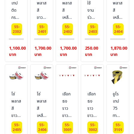
เทป
พลาสติก
พลาสติก
ใช้
พลาสติก
ติด
สี
สี
งาน
สี
กรวย
ขาว-
เหลือง-
ร่วม
เหลือง
ยืดหด
แดง
ดำ
กับ
ยาว
55-
55-
55-
55-
55-
ได้ สี
ยาว
ยาว
SAFETY
25
2302
2401
2402
2403
2404
เหลือง-
25
25
CHAIN
m
ดำ
m
m
1,100.00
1,700.00
1,700.00
250.00
1,870.00
แบบ
size :
size :
บาท
บาท
บาท
บาท
บาท
ยืด-
8 mil
8 mil
หดได้
ยาว
3
เมตร
โซ่
โซ่
เชือก
เชือก
ยูโร
พลาสติก
พลาสติก
ธง
ธง
เทป
สี
สี
ราว
ราว
75
ขาว-
เหลือง-
ขาว-
ขาว-
mm
แดง
ดำ
แดง
แดง
x
55-
55-
55-
55-
55-
หนา
หนา
size
size
500
2405
2406
3001
3002
3101