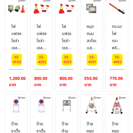
แดง
เหลือง
รวม
กรวย
จราจร)
สี :
ไฟ
ไฟ
ไฟ
หมุด
กระบอง
แดง
แฟลช
แฟลช
แฟลช
ถนน
ไฟ
โซล่า
โซล่า
โซล่า
สะท้อน
กระ
เซลล์
เซลล์
เซลล์
แสง
พริบ
3 นิ้ว
1 นิ้ว
1 นิ้ว
(สีขาว
3
55-
55-
55-
55-
55-
สำหรับ
x 3
x 3
และสี
จังหวะ
4103
4202
4203
4301
4402
ติด
นิ้ว
นิ้ว
เหลือง
กรวย
สำหรับ
สำหรับ
ราคา
1,200.00
800.00
800.00
550.00
770.00
จราจร
ติด
ติด
เท่า
บาท
บาท
บาท
บาท
บาท
(ราคา
กรวย
กรวย
กัน)
ไม่
จราจร
จราจร
รวม
(ราคา
(ราคา
กรวย
ไม่
ไม่
จราจร)
รวม
รวม
ป้าย
ป้าย
ป้าย
ป้าย
ป้าย
สี :
กรวย
กรวย
ขาตั้ง
ขาตั้ง
ห้าม
หยุด
หยุด