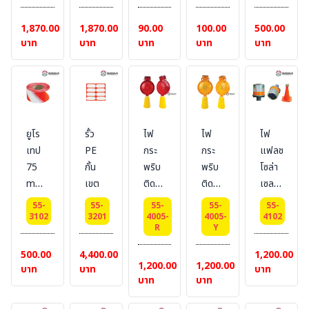
6
6
17
20
m. สี
mm
mm
m
m
:
1,870.00
1,870.00
90.00
100.00
500.00
ยาว
ยาว
เหลือง/
บาท
บาท
บาท
บาท
บาท
25
25
ดำ
m
m
BESTSAFE
ยูโร
รั้ว
ไฟ
ไฟ
ไฟ
เทป
PE
กระ
กระ
แฟลช
75
กั้น
พริบ
พริบ
โซล่า
mm
เขต
ติด
ติด
เซลล์
x
กรวย
กรวย
3 นิ้ว
55-
55-
55-
55-
55-
500
โซล่า
โซล่า
สำหรับ
3102
3201
4005-
4005-
4102
R
Y
m. สี
เซลล์
เซลล์
ติด
: ขาว/
ทรง
ทรง
กรวย
500.00
4,400.00
1,200.00
1,200.00
1,200.00
แดง
กลม
กลม
จราจร
บาท
บาท
บาท
บาท
บาท
BESTSAFE
ใหญ่
ใหญ่
(ราคา
สี
สี
ไม่