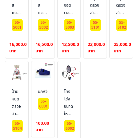
เหลือง
จราจร)
จราจร)
ส
ส
จอด
ตรวจ
ตรวจ
สี :
สี :
แตน
แตน
ตลอด
สามเหลี่ยม
สามเหลี่ยม
แดง
เหลือง
เลส
เลส
แนว
ชนิด
ชนิด
55-
55-
55-
55-
55-
ชนิด
ชนิด
พร้อม
โปร้
โปร่ง
5001
5002
5003
5101
5102
โค้ง
โค้ง
ขาตั้ง
งมีไฟ
ฟ 2
ขนาด
ขนาด
ขนาด
บ้าน
ระบบ
16,000.00
16,500.00
12,500.00
22,000.00
25,000.00
65×100
65×100
85×100
1
ไฟ
บาท
บาท
บาท
บาท
บาท
cm.
cm.
Cm
ระบบ
บ้าน+แบต
มีป้าย
มีป้าย
เตอร์
1
2
รี่
ด้าน
ด้าน
(ไม่มี
แบตเตอรี่)
ป้าย
นกหวีด
โทร
หยุด
โข่ง
55-
ตรวจ
ขนาด
6001
สามเหลี่ยม
ใหญ่
แบบ
15
100.00
55-
55-
โซล่า
วัตต์
5104
6002
บาท
ร์
แบบ