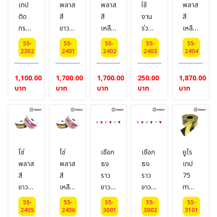
เทป
พลาสติก
พลาสติก
ใช้
พลาสติก
ติด
สี
สี
งาน
สี
กรวย
ขาว-
เหลือง-
ร่วม
เหลือง
ยืดหด
แดง
ดำ
กับ
ยาว
55-
55-
55-
55-
55-
ได้ สี
ยาว
ยาว
SAFETY
25
2302
2401
2402
2403
2404
เหลือง-
25
25
CHAIN
m
ดำ
m
m
1,100.00
1,700.00
1,700.00
250.00
1,870.00
แบบ
size :
size :
บาท
บาท
บาท
บาท
บาท
ยืด-
8 mil
8 mil
หดได้
ยาว
3
เมตร
โซ่
โซ่
เชือก
เชือก
ยูโร
พลาสติก
พลาสติก
ธง
ธง
เทป
สี
สี
ราว
ราว
75
ขาว-
เหลือง-
ขาว-
ขาว-
mm
แดง
ดำ
แดง
แดง
x
55-
55-
55-
55-
55-
หนา
หนา
size
size
500
2405
2406
3001
3002
3101