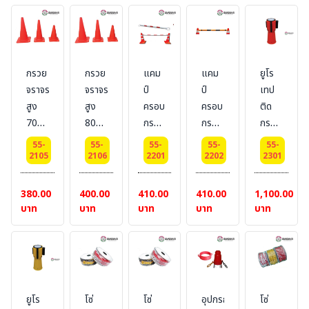
แดง
กรวย
กรวย
แคม
แคม
ยูโร
จราจร
จราจร
ป์
ป์
เทป
สูง
สูง
ครอบ
ครอบ
ติด
70
80
กรวย
กรวย
กรวย
ซม.ไม่
ซม.ไม่
(ยาว
(ยาว
ยืดหด
55-
55-
55-
55-
55-
คาด
คาด
1.15-
1.15-
ได้ สี
2105
2106
2201
2202
2301
แถบ
แถบ
2.00
2.00
ขาว-
สะท้อน
สะท้อน
m)
m)
แดง
380.00
400.00
410.00
410.00
1,100.00
แสง
แสง
พร้อม
พร้อม
แบบ
บาท
บาท
บาท
บาท
บาท
แถบ
แถบ
ยืด-
สะท้อน
สะท้อน
หดได้
แสง
แสง
ยาว
สี :
สี :
3
ขาว/
เหลือง/
เมตร
ยูโร
โซ่
โซ่
อุปกรณ์
โซ่
แดง
ดำ