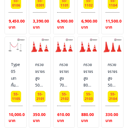
55-
55-
55-
55-
55-
ไม่ใส่
x
เดิน
พร้อม
24 x
0106
0301
1101
1102
1104
น้ำ
52.8
ชนิด
เชือก
32
SQ-2
cm.
สาย
สี
ซม.
9,450.00
3,390.00
6,900.00
6,900.00
11,500.00
(W50xH100xL200)
ดึง
แดง
บาท
บาท
บาท
บาท
บาท
อัตโนมัติ
เอ
เพ็ก
Type
กรวย
กรวย
กรวย
กรวย
05
จราจร
จราจร
จราจร
จราจร
เสา
สูง
สูง
สูง
สูง
กั้น
50
70
80
50
ทาง
ซม.
ซม.
ซม.
ซม.
55-
55-
55-
55-
55-
เดินส
คาด
คาด
คาด
ไม่
1105
2101
2102
2103
2104
แตน
แถบ
แถบ
แถบ
คาด
เลส
สะท้อน
สะท้อน
สะท้อน
แถบ
10,000.00
350.00
610.00
880.00
330.00
พร้อม
แสง
แสง
แสง
สะท้อน
บาท
บาท
บาท
บาท
บาท
โซ่
แสง