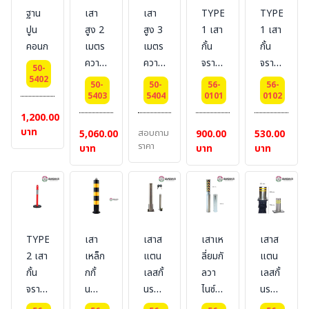
ฐาน
เสา
เสา
TYPE
TYPE
ปูน
สูง 2
สูง 3
1 เสา
1 เสา
คอนกรีต
เมตร
เมตร
กั้น
กั้น
ความ
ความ
จราจร
จราจร
50-
หนา
หนา
แบบ
แบบ
5402
50-
50-
56-
56-
2 นิ้ว
4 นิ้ว
ล้มลุก
ล้มลุก
5403
5404
0101
0102
วัสดุ
วัสดุ
1,200.00
EVA
EVA
บาท
สอบถาม
5,060.00
900.00
530.00
(80
(75
ราคา
บาท
บาท
บาท
ซ.ม.)
ซ.ม.)
TYPE
เสา
เสาส
เสาเห
เสาส
2 เสา
เหล็ก
แตน
ลี่ยมกั
แตน
กั้น
กกั้
เลสกั้
ลวา
เลสกั้
จราจร
นทำสี
นรถ
ไนซ์
นรถ
แบบ
คาด
ชนิด
กั้นรถ
ชนิด