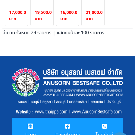
32
เลส
ขนาด
ขนาด
นิ้ว
ขนาด
40 x
80 x
17,000.00
19,500.00
16,000.00
21,000.00
รวม
40
60
60
บาท
บาท
บาท
บาท
ประกับ
นิ้ว
cm.
cm.
ขายึด
รวม
จำนวนทั้งหมด 29 รายการ | แสดงหน้าละ 100 รายการ
ประกับ
จับ
เสา