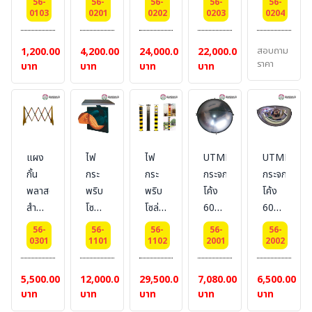
56-
56-
56-
56-
56-
คาด
แถบ
เก็บ
ชนิด
เก็บ
0103
0201
0202
0203
0204
แถบ
สะท้อน
ลงดิน
เก็บ
ลงดิน
สะท้อน
แสง
ได้
ลงดิน
ได้
สอบถาม
1,200.00
4,200.00
24,000.00
22,000.00
แสง
ขนาด
พร้อม
ได้
ระบบ
ราคา
บาท
บาท
บาท
บาท
พร้อม
3 นิ้ว
ฝาปิด
ระบบ
Semi
ยาง
x 80
MANUAL
Auto
รอง
cm.
ขนาด
น้ำ
คาด
6.5
หนัก
แถบ
นิ้ว x
แผง
ไฟ
ไฟ
UTMF
UTMF
สะท้อน
52
กั้น
กระ
กระ
กระจก
กระจก
แสง
cm.
พลาสติก
พริบ
พริบ
โค้ง
โค้ง
3
สำหรับ
โซ
โซล่า
60
60
แถบ
เคลื่อน
ลาร์
เซลล์
ซม.
ซม.
(ราคา
56-
56-
56-
56-
56-
ย้าย
เซลล
ชนิด
เต็ม
ครึ่ง
0301
1101
1102
2001
2002
เท่า
ได้
สี
2
โดม
โดม
กันทุก
เหลือง
ดวง
5,500.00
12,000.00
29,500.00
7,080.00
6,500.00
สี)
และสี
โคม
บาท
บาท
บาท
บาท
บาท
แดง
ยี่ห้อ