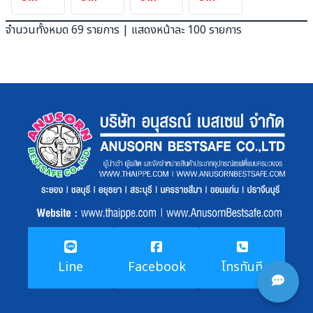
สำหรับ
เมตร
ม้านั่ง
ถัง
หลังคา
ยาว
จำนวนทั้งหมด 69 รายการ | แสดงหน้าละ 100 รายการ
120
2.90
2 ตัว
ลิตร
x
ขนาด
2.90
30*180*45
เมตร
cm.
(เฌอ
ร่าสี
น้ำตาล)
Line
Facebook
โทรทันที