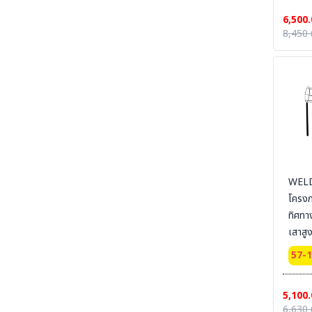
6,500.
SECTION 34 CHEMICAL DECON-ชุดชำระ
8,450 
สารเคมี
SECTION 35 EYE-BODY-WASH & DRAIN &
DECONTAMINATE & EMERGENCY
EQUIPMENT - อ่างล้างตาฉุกเฉิน และชุดล้างตัว
SECTION 36 COLD SUIT | LOW TEMP |
RAINNING SUIT ชุดกันหนาว - ชุดห้องเย็น - ชุด
กันฝน - ชุดกันน้ำ
SECTION 37 OIL & CHEMICAL
ABSORBENT - วัสดุดูดซับเคมีและวัสดุดูดซับน้ำมัน
SECTION 37-B CLEAN SOLUTION-น้ำยา
WELD
ล้างทำความสะอาด
โครง
ทิศทา
SECTION 38 CLEANROOM WIPER - วัสดุ
เช็ดไวเปอร์
เสาสู
SECTION 39 SAFETY CARBINET - ตู้เก็บสาร
57-
เคมีและสารไวไฟ
SECTION 40 SAFETY CONTAINMENT -
ถาดรอง - ถังเก็บสารเคมี
5,100.
6,630 