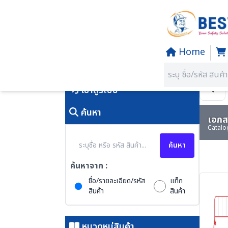
Home
Home
/
PRODUCTS
คุณอยู่ที่:
SECTION 57 WELDI
เข้าสู่ระบบ
ค้นหา
เอกสา
Catalo
ค้นหา
ค้นหาจาก :
ชื่อ/รายละเอียด/รหัส
แท็ก
สินค้า
สินค้า
หมวดหมู่สินค้า