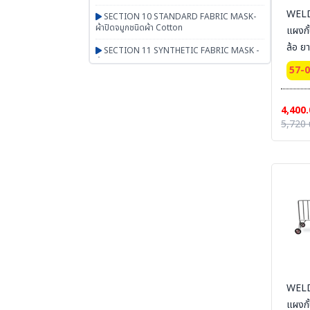
WELD
SECTION 10 STANDARD FABRIC MASK-
ผ้าปิดจมูกชนิดผ้า Cotton
แผงกั
ล้อ ย
SECTION 11 SYNTHETIC FABRIC MASK -
ผ้าปิดจมูกเสริมใยสังเคราะห์ UN95 SERIES
57-
SECTION 12 RESPIRATOR - หน้ากากตลับ
กรอง
4,400.
SECTION 13 PAPR-จ่ายอากาศผ่านพัดลม
5,720 
BESTSAFE
SECTION 14 Airline-จ่ายอากาศผ่านสายลม
SECTION 15 SCBA FENAN - Self
Contained Breathing Apparatus - ชุดเครื่อง
ช่วยหายใจ
SECTION 16 SAFETY CAP | HOOD | หมวก
ผ้า หมวกตัวหนอน ฮู๊ดคลุมศีรษะ หมวกอาหาร
SECTION 17 PGM-PRODUCTS-พรม-
กระเป๋า-ร่ม-งานผ้าสั่งผลิต-สินค้าทั่วไป เบ็ดเตล็ด
WELD
SECTION 18 ARM PROTECTION - ปลอก
แขนนิรภัย
แผงก