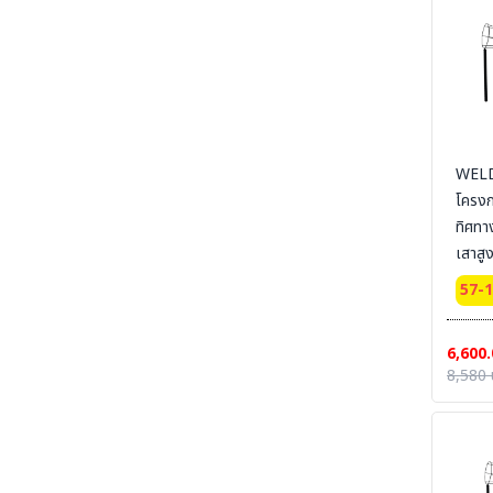
RUBBER COMFORT- พรมกันลื่น กันฝุ่น - ยางลด
ความเมื่อยล้า
SECTION 50 ELECTRICAL-MAT - แผ่นพื้น
ยางกันไฟฟ้า-ไฟฟ้าสถิตย์
SECTION 51 TRAFFIC LINE PAINTING
-งานทาสี ตีเส้นจราจร
SECTION 52 CONTAINER-TOOL-CUSTO-
WELD
รถเข็น-ล้อรถ
โครง
SECTION 53 RUBBER-CONER
ทิศทา
PROTECTORS - ยางหุ้มมุมเสา - ยางชะลอความเร็ว
เสาสู
SECTION 54 SAFETY VEST - เสื้อกั๊กจราจร
57-
SECTION 55 TRAFFIC-EQUIPMENT -
อุปกรณ์งานจราจรสำเร็จรูป
6,600.
SECTION 56 TRAFFIC-EQUIPMENT
8,580 
INSTALLATION อุปกรณ์จราจรพร้อมติดตั้ง
SECTION 57 WELDING-PS ผลิตภัณฑ์
PIYAMANEESERVICE - งานผลิต แผงกั้น กรวย
บอกทิศทางลม งานเชื่อม งานแปรรูปโลหะ
SECTION 58 WIND SOCK - ถุงบอกทิศทางลม