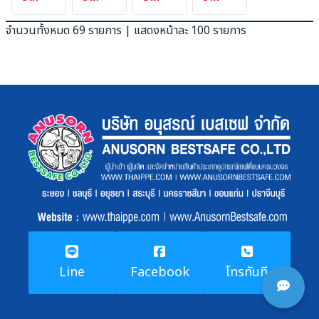
สำหรับ
เมตร
ม้านั่ง
ถัง
หลังคา
ยาว
จำนวนทั้งหมด 69 รายการ | แสดงหน้าละ 100 รายการ
120
2.90
2 ตัว
ลิตร
x
ขนาด
2.90
30*180*45
เมตร
cm.
(เฌอ
ร่าสี
น้ำตาล)
Line
Facebook
โทรทันที