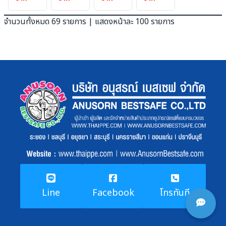
สำหรับ
เมตร
ม้านั่ง
ถัง
หลังคา
ยาว
จำนวนทั้งหมด 69 รายการ | แสดงหน้าละ 100 รายการ
120
2.90
2 ตัว
ลิตร
x
ขนาด
2.90
30*180*45
เมตร
cm.
(เฌอ
ร่าสี
น้ำตาล)
Line
Facebook
โทรทันที