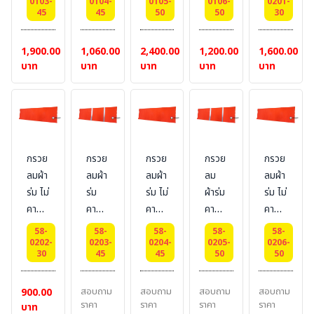
สะท้อน
สะท้อน
สะท้อน
สะท้อน
สะท้อน
0103-
0104-
0105-
0106-
0201-
45
45
50
50
30
แสง
แสง
แสง
แสง
แสง
(ใหญ่)
(ใหญ่)
(ใหญ่)
(ใหญ่)
(เล็ก)
1,900.00
1,060.00
2,400.00
1,200.00
1,600.00
แบบ
แบบ
แบบ
แบบ
แบบ
บาท
บาท
บาท
บาท
บาท
ผูก
ผูก
ผูก
ผูก
เจาะ
เชือก
เชือก
เชือก
เชือก
ตาไก่
Bestsafe
Bestsafe
Bestsafe
Bestsafe
Bestsafe
#Size
#Size
#Size
#Size
#Size
: 45
: 45
: 50
: 50
: 30
cm.
cm.
cm.x2
cm.x2
cm.x1.5
กรวย
กรวย
กรวย
กรวย
กรวย
x 1.8
x 1.8
m.
m.
m.
ลมผ้า
ลมผ้า
ลมผ้า
ลม
ลมผ้า
m.
m.
ร่ม ไม่
ร่ม
ร่ม ไม่
ผ้าร่ม
ร่ม ไม่
คาด
คาด
คาด
คาด
คาด
แถบ
แถบ
แถบ
แถบ
แถบ
58-
58-
58-
58-
58-
สะท้อน
สะท้อน
สะท้อน
สะท้อน
สะท้อน
0202-
0203-
0204-
0205-
0206-
30
45
45
50
50
แสง
แสง(ใหญ่)
แสง(ใหญ่)
แสง
แสง
(เล็ก)
แบบ
แบบ
(ใหญ่)
(ใหญ่)
สอบถาม
สอบถาม
สอบถาม
สอบถาม
900.00
แบบ
เจาะ
เจาะ
แบบ
แบบ
ราคา
ราคา
ราคา
ราคา
บาท
เจาะ
ตาไก่
ตาไก่
เจาะ
เจาะ