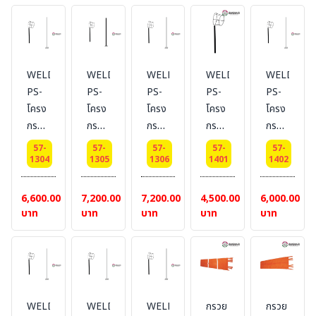
เสา
เสา
เสา
เสา
สูง
สูง 3
สูง 1
สูง
2.5
เมตร
เมตร
1.5
เมตร
เมตร
WELDING-
WELDING-
WELDING-
WELDING-
WELDING
PS-
PS-
PS-
PS-
PS-
โครง
โครง
โครง
โครง
โครง
กรวย
กรวย
กรวย
กรวย
กรวย
ลม
ลม
ลม
ลม
ลม
57-
57-
57-
57-
57-
บอก
บอก
บอก
บอก
บอก
1304
1305
1306
1401
1402
ทิศทาง
ทิศทาง
ทิศทาง
ทิศทาง
ทิศทาง
Dai
Dai
Dai
Dai
Dai
6,600.00
7,200.00
7,200.00
4,500.00
6,000.00
45
45
45
50
50
บาท
บาท
บาท
บาท
บาท
cm.
cm.
cm.
cm.
cm.
เสา
เสา
เสา
เสา
สูง 2
สูง
สูง 3
สูง 1
เมตร
2.5
เมตร
เมตร
เมตร
WELDING-
WELDING-
WELDING-
กรวย
กรวย