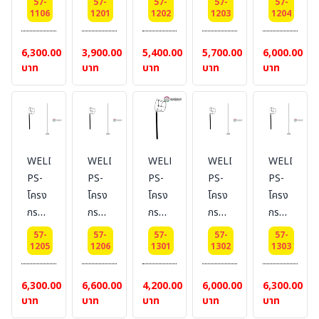
57-
57-
57-
57-
57-
บอก
บอก
บอก
บอก
บอก
1106
1201
1202
1203
1204
ทิศทาง
ทิศทาง
ทิศทาง
ทิศทาง
ทิศทาง
Dai
Dai
Dai
Dai
Dai
6,300.00
3,900.00
5,400.00
5,700.00
6,000.00
25
30
30
30
30
บาท
บาท
บาท
บาท
บาท
cm.
cm.
cm.
cm.
cm.
เสา
เสา
เสา
เสา
สูง 3
สูง 1
สูง
สูง 2
เมตร
เมตร
1.5
เมตร
เมตร
WELDING-
WELDING-
WELDING-
WELDING-
WELDING
PS-
PS-
PS-
PS-
PS-
โครง
โครง
โครง
โครง
โครง
กรวย
กรวย
กรวย
กรวย
กรวย
ลม
ลม
ลม
ลม
ลม
57-
57-
57-
57-
57-
บอก
บอก
บอก
บอก
บอก
1205
1206
1301
1302
1303
ทิศทาง
ทิศทาง
ทิศทาง
ทิศทาง
ทิศทาง
Dai
Dai
Dai
Dai
Dai
6,300.00
6,600.00
4,200.00
6,000.00
6,300.00
30
30
45
45
45
บาท
บาท
บาท
บาท
บาท
cm.
cm.
cm.
cm.
cm.