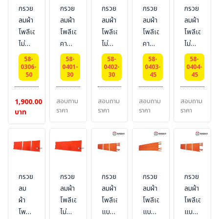
cm.x1.5
: 30
x 1.8
cm.
cm.x2
กรวย
กรวย
กรวย
กรวย
กรวย
m.
cm.
m.
x 1.8
m.
ลมผ้า
ลมผ้า
ลมผ้า
ลมผ้า
ลมผ้า
x 1.5
m.
โพลีเอสเตอร์
โพลีเอสเตอร์
โพลีเอสเตอร์
โพลีเอสเตอร์
โพลีเอสเตอร
m.
ไม่
คาด
ไม่
คาด
ไม่
คาด
แถบ
คาด
แถบ
คาด
58-
58-
58-
58-
58-
แถบ
สะท้อน
แถบ
สะท้อน
แถบ
0306-
0401-
0402-
0403-
0404-
50
30
30
45
45
สะท้อน
แสง
สะท้อน
แสง(ใหญ่)
สะท้อน
แสง
(เล็ก)
แสง
แบบ
แสง(ใหญ่)
สอบถาม
สอบถาม
สอบถาม
สอบถาม
1,900.00
(ใหญ่)
แบบ
(เล็ก)
เจาะ
แบบ
ราคา
ราคา
ราคา
ราคา
บาท
ผูก
เจาะ
แบบ
ตาไก่
เจาะ
เชือก
ตาไก่
เจาะ
Bestsafe
ตาไก่
Bestsafe
Bestsafe
ตาไก่
#Size
Bestsafe
#Size
#Size
Bestsafe
: 45
#Size
: 50
: 30
#Size
cm.
: 45
cm.x2
cm.x1.5
: 30
x 1.8
cm.
กรวย
กรวย
กรวย
กรวย
กรวย
m.
m.
cm.x1.5
m.
x 1.8
ลม
ลมผ้า
ลมผ้า
ลมผ้า
ลมผ้า
m.
m.
ผ้า
โพลีเอสเตอร์
โพลีเอสเตอร์
โพลีเอสเตอร์
โพลีเอสเตอร
โพลีเอสเตอร์
ไม่
แบบ
แบบ
แบบ