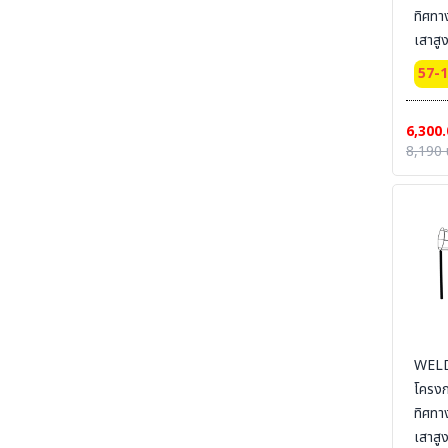
ทิศทา
SECTION 19 LEG PROTECTION - ปลอกขา
นิรภัย
เสาสู
SECTION 20 APRON & BODY
57-
PROTECTION- เอี๊ยมนิรภัย
SECTION 21 UNIFORM POLO-เสื้อโปโล-เสื้อ
6,300.
T-SHIRT
8,190 
SECTION 22 UNIFORM FORMAL OFFICE
SUIT -ชุดออฟฟิต-ชุดสำนักงาน-ชุดทางการ
SECTION 23 UNIFORM SUIT WORKSHOP
SUIT - ชุดช่าง ชุดปฏิบัติงาน งานเชื่อม งานซ่อม
บำรุง งานประกอบ
SECTION 24 FLAME RETARDANT FABRIC
[FR-SUIT] UNIFORM ผ้ากันไฟ (วัสดุ) ชุดช็อป เสื้อ
แจ็คเก็ต ชุดหมี ชุดกันไฟ
SECTION 25 FR-SUIT FURNACE UNIFORM
ผ้ากันไฟ-กันน้ำเหล็ก ชุดป้องกันงานเชื่อม งานหน้า
WELD
เตาหลอม งานซีเมนต์
โครง
SECTION 26 ALUMINIZED SUITS - ชุด
ทิศทา
ป้องกันความร้อนหน้าเตาหลอม
เสาสู