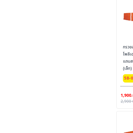
RUBBER COMFORT- พรมกันลื่น กันฝุ่น - ยางลด
ความเมื่อยล้า
SECTION 50 ELECTRICAL-MAT - แผ่นพื้น
ยางกันไฟฟ้า-ไฟฟ้าสถิตย์
SECTION 51 TRAFFIC LINE PAINTING
-งานทาสี ตีเส้นจราจร
SECTION 52 CONTAINER-TOOL-CUSTO-
กรวยล
รถเข็น-ล้อรถ
โพลีเ
SECTION 53 RUBBER-CONER
แถบส
PROTECTORS - ยางหุ้มมุมเสา - ยางชะลอความเร็ว
(เล็ก
SECTION 54 SAFETY VEST - เสื้อกั๊กจราจร
Bestsafe
58-
30 c
SECTION 55 TRAFFIC-EQUIPMENT -
อุปกรณ์งานจราจรสำเร็จรูป
1,900.
SECTION 56 TRAFFIC-EQUIPMENT
2,900 
INSTALLATION อุปกรณ์จราจรพร้อมติดตั้ง
SECTION 57 WELDING-PS ผลิตภัณฑ์
PIYAMANEESERVICE - งานผลิต แผงกั้น กรวย
บอกทิศทางลม งานเชื่อม งานแปรรูปโลหะ
SECTION 58 WIND SOCK - ถุงบอกทิศทางลม