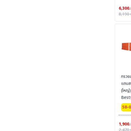
6,300.
SECTION 34 CHEMICAL DECON-ชุดชำระ
8,190 
สารเคมี
SECTION 35 EYE-BODY-WASH & DRAIN &
DECONTAMINATE & EMERGENCY
EQUIPMENT - อ่างล้างตาฉุกเฉิน และชุดล้างตัว
SECTION 36 COLD SUIT | LOW TEMP |
RAINNING SUIT ชุดกันหนาว - ชุดห้องเย็น - ชุด
กันฝน - ชุดกันน้ำ
SECTION 37 OIL & CHEMICAL
ABSORBENT - วัสดุดูดซับเคมีและวัสดุดูดซับน้ำมัน
SECTION 37-B CLEAN SOLUTION-น้ำยา
กรวยลม
ล้างทำความสะอาด
แถบส
(ใหญ่
SECTION 38 CLEANROOM WIPER - วัสดุ
เช็ดไวเปอร์
Best
45 cm
SECTION 39 SAFETY CARBINET - ตู้เก็บสาร
58-
เคมีและสารไวไฟ
SECTION 40 SAFETY CONTAINMENT -
ถาดรอง - ถังเก็บสารเคมี
1,900.
2,470 