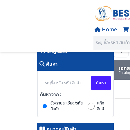
Home
Home
/
PRODUCTS
คุณอยู่ที่:
SECTION 58 WIND
เข้าสู่ระบบ
ค้นหา
เอกสา
Catalo
ค้นหา
ค้นหาจาก :
ชื่อ/รายละเอียด/รหัส
แท็ก
สินค้า
สินค้า
หมวดหมู่สินค้า