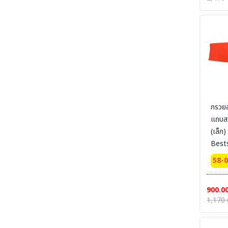
SECTION 41 SAFETY-PUMP-CHEMICAL -
ปั๊มมือหมุน และอุปกรณ์สำหรับจ่ายสารเคมีและ
ของเหลว
SECTION 42 SAFETY WASTE CAN - ถังขยะ-
ที่เขี่ยบุหรี่-สำหรับทิ้งวัสดุปนเปื้อนของเหลวไวไฟ และ
วัสดุที่ติดไฟ
SECTION 43 GARBAGE AND PLASTIC - ถัง
พลาสติก - ถังขยะ
SECTION 44 SAFETY CUTTER - มีดคัทเตอร์
นิรภัย กรรไกรนิรภัย และอุปกรณ์ตัดทั่วไป
กรวยล
แถบส
SECTION 45 MARKING TAPE PET/PVC- เทป
ตีเส้น - เทปเรืองแสง
(เล็ก
Bests
SECTION 46 REFLECTIVE SHEETING &
TAPE FOR VEHICLE - เทปสะท้อนแสงรถยนต์
30 c
58-
SECTION 47 ANTI-SLIP TAPE - เทปป้องกัน
การลื่น
900.0
SECTION 48 ANTI-SLIP-SHEET - แผ่นกันลื่น
1,170 
สินค้าสำเร็จรูป
SECTION 49 ANTI-SLIP CARPET &