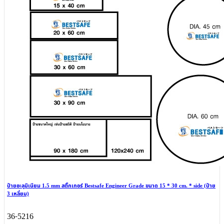
ป้ายอะลูมิเนียม 1.5 mm สติ๊กเกอร์ Bestsafe Engineer Grade ขนาด 15 * 30 cm. * side (ป้าย
3 เหลี่ยม)
36-5216