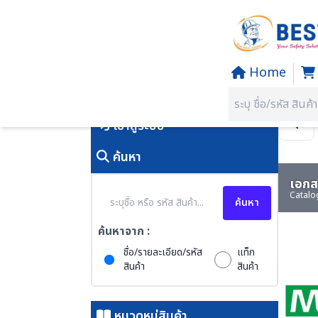
Home
Home
/
PRODUCTS
คุณอยู่ที่:
SECTION 68 EMER
เข้าสู่ระบบ
ค้นหา
เอกสา
Catalo
ค้นหา
ค้นหาจาก :
ชื่อ/รายละเอียด/รหัส
แท็ก
สินค้า
สินค้า
หมวดหมู่สินค้า