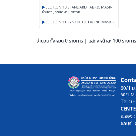
SECTION 10 STANDARD FABRIC MASK-
ผ้าปิดจมูกชนิดผ้า Cotton
SECTION 11 SYNTHETIC FABRIC MASK -
ผ้าปิดจมูกเสริมใยสังเคราะห์ UN95 SERIES
SECTION 12 RESPIRATOR - หน้ากากตลับ
จำนวนทั้งหมด 0 รายการ | แสดงหน้าละ 100 รายกา
กรอง
SECTION 13 PAPR-จ่ายอากาศผ่านพัดลม
BESTSAFE
SECTION 14 Airline-จ่ายอากาศผ่านสายลม
SECTION 15 SCBA FENAN - Self
Conta
Contained Breathing Apparatus - ชุดเครื่อง
ช่วยหายใจ
60/1 ม.
60/1 M
SECTION 16 SAFETY CAP | HOOD | หมวก
Tel : 
ผ้า หมวกตัวหนอน ฮู๊ดคลุมศีรษะ หมวกอาหาร
CENTE
SECTION 17 PGM-PRODUCTS-พรม-
ระยอง 
กระเป๋า-ร่ม-งานผ้าสั่งผลิต-สินค้าทั่วไป เบ็ดเตล็ด
ชลบุรี
SECTION 18 ARM PROTECTION - ปลอก
แขนนิรภัย