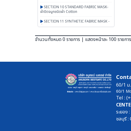
SECTION 10 STANDARD FABRIC MASK-
ผ้าปิดจมูกชนิดผ้า Cotton
SECTION 11 SYNTHETIC FABRIC MASK -
ผ้าปิดจมูกเสริมใยสังเคราะห์ UN95 SERIES
SECTION 12 RESPIRATOR - หน้ากากตลับ
จำนวนทั้งหมด 0 รายการ | แสดงหน้าละ 100 รายกา
กรอง
SECTION 13 PAPR-จ่ายอากาศผ่านพัดลม
BESTSAFE
SECTION 14 Airline-จ่ายอากาศผ่านสายลม
SECTION 15 SCBA FENAN - Self
Conta
Contained Breathing Apparatus - ชุดเครื่อง
ช่วยหายใจ
60/1 ม.
60/1 M
SECTION 16 SAFETY CAP | HOOD | หมวก
Tel : 
ผ้า หมวกตัวหนอน ฮู๊ดคลุมศีรษะ หมวกอาหาร
CENTE
SECTION 17 PGM-PRODUCTS-พรม-
ระยอง 
กระเป๋า-ร่ม-งานผ้าสั่งผลิต-สินค้าทั่วไป เบ็ดเตล็ด
ชลบุรี
SECTION 18 ARM PROTECTION - ปลอก
แขนนิรภัย