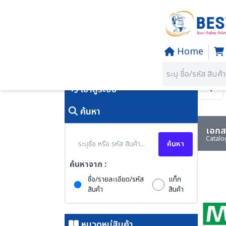
Home
Home
/
PRODUCTS
คุณอยู่ที่:
SECTION 76 GAS D
เข้าสู่ระบบ
ค้นหา
เอกสา
Catalo
ค้นหา
ค้นหาจาก :
ชื่อ/รายละเอียด/รหัส
แท็ก
สินค้า
สินค้า
หมวดหมู่สินค้า