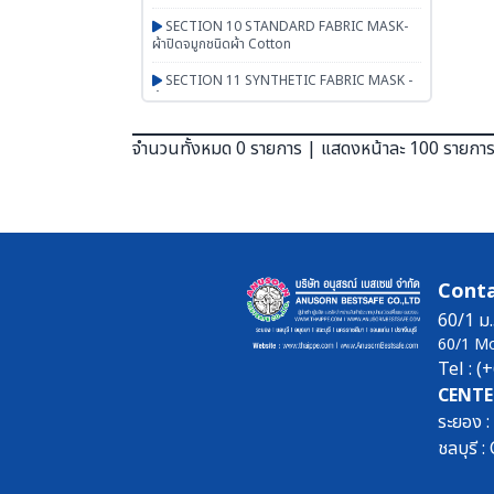
SECTION 10 STANDARD FABRIC MASK-
ผ้าปิดจมูกชนิดผ้า Cotton
SECTION 11 SYNTHETIC FABRIC MASK -
ผ้าปิดจมูกเสริมใยสังเคราะห์ UN95 SERIES
SECTION 12 RESPIRATOR - หน้ากากตลับ
จำนวนทั้งหมด 0 รายการ | แสดงหน้าละ 100 รายกา
กรอง
SECTION 13 PAPR-จ่ายอากาศผ่านพัดลม
BESTSAFE
SECTION 14 Airline-จ่ายอากาศผ่านสายลม
SECTION 15 SCBA FENAN - Self
Conta
Contained Breathing Apparatus - ชุดเครื่อง
ช่วยหายใจ
60/1 ม.
60/1 M
SECTION 16 SAFETY CAP | HOOD | หมวก
Tel : 
ผ้า หมวกตัวหนอน ฮู๊ดคลุมศีรษะ หมวกอาหาร
CENTE
SECTION 17 PGM-PRODUCTS-พรม-
ระยอง 
กระเป๋า-ร่ม-งานผ้าสั่งผลิต-สินค้าทั่วไป เบ็ดเตล็ด
ชลบุรี
SECTION 18 ARM PROTECTION - ปลอก
แขนนิรภัย