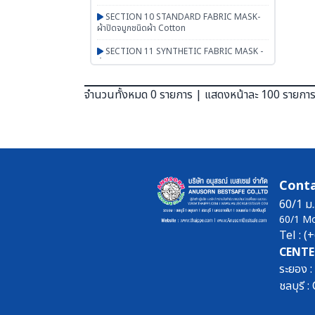
SECTION 10 STANDARD FABRIC MASK-
ผ้าปิดจมูกชนิดผ้า Cotton
SECTION 11 SYNTHETIC FABRIC MASK -
ผ้าปิดจมูกเสริมใยสังเคราะห์ UN95 SERIES
SECTION 12 RESPIRATOR - หน้ากากตลับ
จำนวนทั้งหมด 0 รายการ | แสดงหน้าละ 100 รายกา
กรอง
SECTION 13 PAPR-จ่ายอากาศผ่านพัดลม
BESTSAFE
SECTION 14 Airline-จ่ายอากาศผ่านสายลม
SECTION 15 SCBA FENAN - Self
Conta
Contained Breathing Apparatus - ชุดเครื่อง
ช่วยหายใจ
60/1 ม.
60/1 M
SECTION 16 SAFETY CAP | HOOD | หมวก
Tel : 
ผ้า หมวกตัวหนอน ฮู๊ดคลุมศีรษะ หมวกอาหาร
CENTE
SECTION 17 PGM-PRODUCTS-พรม-
ระยอง 
กระเป๋า-ร่ม-งานผ้าสั่งผลิต-สินค้าทั่วไป เบ็ดเตล็ด
ชลบุรี
SECTION 18 ARM PROTECTION - ปลอก
แขนนิรภัย