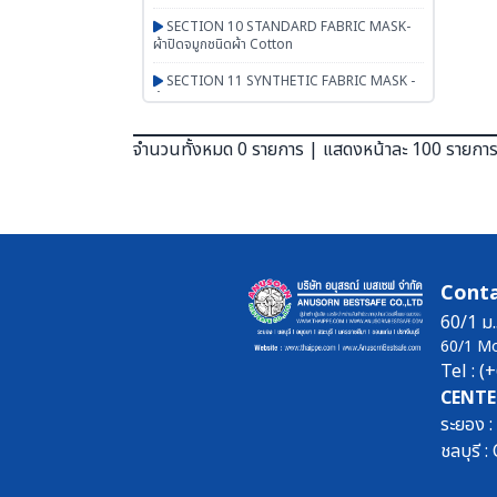
SECTION 10 STANDARD FABRIC MASK-
ผ้าปิดจมูกชนิดผ้า Cotton
SECTION 11 SYNTHETIC FABRIC MASK -
ผ้าปิดจมูกเสริมใยสังเคราะห์ UN95 SERIES
SECTION 12 RESPIRATOR - หน้ากากตลับ
จำนวนทั้งหมด 0 รายการ | แสดงหน้าละ 100 รายกา
กรอง
SECTION 13 PAPR-จ่ายอากาศผ่านพัดลม
BESTSAFE
SECTION 14 Airline-จ่ายอากาศผ่านสายลม
SECTION 15 SCBA FENAN - Self
Conta
Contained Breathing Apparatus - ชุดเครื่อง
ช่วยหายใจ
60/1 ม.
60/1 M
SECTION 16 SAFETY CAP | HOOD | หมวก
Tel : 
ผ้า หมวกตัวหนอน ฮู๊ดคลุมศีรษะ หมวกอาหาร
CENTE
SECTION 17 PGM-PRODUCTS-พรม-
ระยอง 
กระเป๋า-ร่ม-งานผ้าสั่งผลิต-สินค้าทั่วไป เบ็ดเตล็ด
ชลบุรี
SECTION 18 ARM PROTECTION - ปลอก
แขนนิรภัย