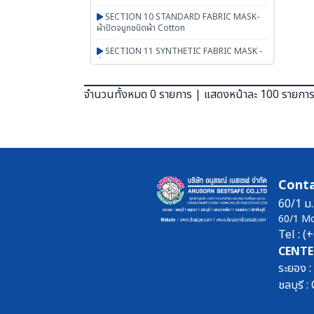
SECTION 10 STANDARD FABRIC MASK-
ผ้าปิดจมูกชนิดผ้า Cotton
SECTION 11 SYNTHETIC FABRIC MASK -
ผ้าปิดจมูกเสริมใยสังเคราะห์ UN95 SERIES
SECTION 12 RESPIRATOR - หน้ากากตลับ
จำนวนทั้งหมด 0 รายการ | แสดงหน้าละ 100 รายกา
กรอง
SECTION 13 PAPR-จ่ายอากาศผ่านพัดลม
BESTSAFE
SECTION 14 Airline-จ่ายอากาศผ่านสายลม
SECTION 15 SCBA FENAN - Self
Conta
Contained Breathing Apparatus - ชุดเครื่อง
ช่วยหายใจ
60/1 ม.
60/1 M
SECTION 16 SAFETY CAP | HOOD | หมวก
Tel : 
ผ้า หมวกตัวหนอน ฮู๊ดคลุมศีรษะ หมวกอาหาร
CENTE
SECTION 17 PGM-PRODUCTS-พรม-
ระยอง 
กระเป๋า-ร่ม-งานผ้าสั่งผลิต-สินค้าทั่วไป เบ็ดเตล็ด
ชลบุรี
SECTION 18 ARM PROTECTION - ปลอก
แขนนิรภัย