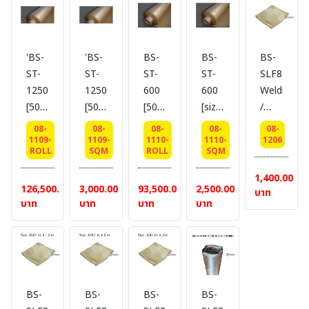
'BS-
'BS-
BS-
BS-
BS-
ST-
ST-
ST-
ST-
SLF84
1250
1250
600
600
Welding
[50
[50
[50
[size/
/
ม/roll]
ม/roll]
ม/roll]-
ตร.ม.]
Blanket
08-
08-
08-
08-
08-
-
-
Welding
-
-
1109-
1109-
1110-
1110-
1206
ROLL
SQM
ROLL
SQM
Welding
Welding
SILICA
Welding
Silica
SILICA
SILICA
FABRIC
SILICA
fabric,
1,400.00
126,500.00
3,000.00
93,500.00
2,500.00
FABRIC
FABRIC
BESTSAFE
FABRIC
Size
บาท
บาท
บาท
บาท
บาท
BESTSAFE
BESTSAFE
#
BESTSAFE
0.87
#
#
1800
#
m. x
1800
1800
°C
1800°C
1.0
°C
°C
[หนา
[หนา
m.
[หนา
[หนา
0.76
0.76
,1600
1.25
1.25
mm.]
mm.]
°C
BS-
BS-
BS-
BS-
mm.]
mm.]
ผ้ากัน
ผ้ากัน
ผ้ากัน