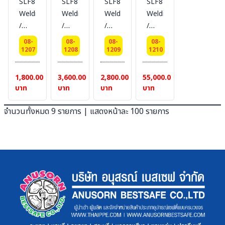
SLF84
SLF84
SLF84
SLF84
ผ้ากัน
ผ้ากัน
ไฟ /
ไฟ /
ไฟซิลิ
Welding
Welding
Welding
Welding
ไฟ /
ไฟ /
ผ้ากัน
ผ้ากัน
ก้า /
/
/
/
/
ผ้ากัน
ผ้ากัน
สะเก็ด
สะเก็ด
กัน
Blanket
Blanket
Blanket
Blanket
08-
08-
08-
08-
สะเก็ด
สะเก็ด
ไฟ
ไฟ
สะเก็ด
-
-
-
-
1207
1208
1209
1210
ไฟ
ไฟ
Size
(ราคา
ไฟ
Silica
Silica
Silica
Silica
Size
Size
:
นี้
งาน
fabric,
fabric,
fabric,
fabric,
1,800.00
3,600.00
2,800.00
55,000.00
:
:
0.76
ต่อตา
เชื่อม
Size
Size
Size
Size0.76
บาท
บาท
บาท
บาท
1.25
1.25
mm.Thk
ราง
หน้า
0.87
0.87
0.87
mm.
mm.Thk
mm.Thk
x
เมตร)
เตา
m. x
m. x
m. x
x
จำนวนทั้งหมด 9 รายการ | แสดงหน้าละ 100 รายการ
x
x
0.940m.W
#item
หลอม
1.5
3.0
2.0
0.92
0.940m.W
0.87
x
10
ยี่ห้อ
m.
m.
m.
m. x
x
m.W
50m.L/Roll
BESTSAFE
,1600
,1600
,1600
45.7
50m.L/Roll
x
(ราคา
°C
°C
°C
m./Roll
(ราคา
50m.L/Roll
ต่อ
ผ้ากัน
ผ้ากัน
ผ้ากัน
,1600
ต่อ
(ราคา
ม้วน)
ไฟซิลิ
ไฟซิลิ
ไฟซิลิ
°C
ม้วน)
ต่อตา
#item
ก้า /
ก้า /
ก้า /
ผ้ากัน
#item
ราง
10
กัน
กัน
กัน
ไฟซิลิ
9
เมตร)
สะเก็ด
สะเก็ด
สะเก็ด
ก้า /