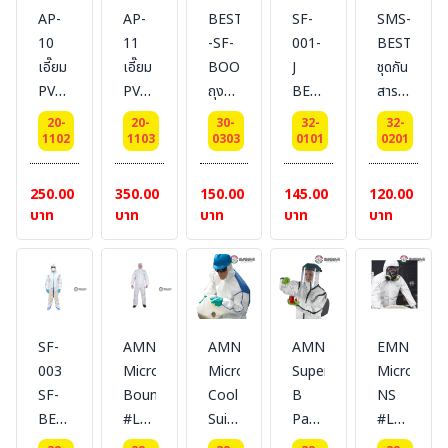
AP-
AP-
BESTSAFE
SF-
SMS-
10
11
-SF-
001-
BESTSAFE
เอี๊ยม
เอี๊ยม
BOOT
J
ชุดกัน
PVC
PVC
ถุง
BESTSAFE
สาร
สีน้ำเงิน
สี
คลุม
- SF-
เคมี
20-
20-
30-
32-
32-
แบบ
เหลือง
เท้า
bestsafe
ยี่ห้อ
1102
1103
0303
0101
0201
เต็ม
ซับใน
ป้องกัน
standard
BESTSAFE
หน้าอก
โพลีเอสเตอร์
ฝุ่น
250.00
350.00
150.00
145.00
120.00
แบบ
#
และ
บาท
บาท
บาท
บาท
บาท
สาย
BESTSAFE
สาร
ผูก
เคมี
คล้อง
Type
คอรัด
5,6
เอว#
Level
SF-
AMN428
AMNC428E
AMN428ETS
EMN428
BESTSAFE
C
003
MicroMax-
MicroMax
Super-
MicroMax-
Size:
SF-
Bound
Cool
B
NS
FREE
BESTSAFE
#Lakeland
Suit
Pattern,Tape
#LAKELA
Size
STANDARD
ชุดกัน
#LAKELAND
Sealed,
ชุดกัน