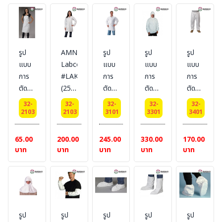
hood,
hood
cover
elastic
and
[S-
wrist
feet,
XL]
and
elastic
บรรจุ
รูป
AMN101
รูป
รูป
รูป
ankle,
wrist,
200/pack
แบบ
Labcoat
แบบ
แบบ
แบบ
with
with
วัสดุ
การ
#LAKELAND
การ
การ
การ
zip
zip
Micromax
ตัด
(25
ตัด
ตัด
ตัด
flap
flap
ยี่ห้อ
เย็บ
pcs/
เย็บ
เย็บ
เย็บ
Lakeland
32-
32-
32-
32-
32-
ตาม
ลัง)
ตาม
ตาม
ตาม
2103
2103
3101
3301
3401
แบบ
แบบ
แบบ
แบบ
601
527
145
301
65.00
200.00
245.00
330.00
170.00
-
-
-
-
บาท
บาท
บาท
บาท
บาท
Apron
Smock
Jacker
Pants
[S-
Long
[S-
[S-
3XL]
sleeve
3XL]
5XL]
บรรจุ
[S-
บรรจุ
บรรจุ
100/pack
3XL]
25/pack
50/pack
รูป
รูป
รูป
รูป
รูป
วัสดุ
บรรจุ
วัสดุ
วัสดุ