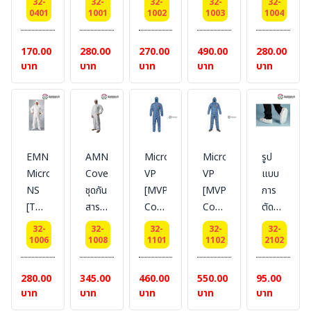
32-
32-
32-
32-
32-
[BOUND
สาร
ชุดกัน
zipper,
สาร
0401
1001
1002
1003
1004
SEAM
เคมี
สาร
attached
เคมี
L3]
เคมี#M
hood,
170.00
280.00
270.00
490.00
280.00
ชุด
elastic
บาท
บาท
บาท
บาท
บาท
ป้องกัน
wrist
สาร
and
เคมี
ankle,
with
zip
EMN414WH
AMN428/528
MicroMax
MicroMax
รูป
flap,
MicroMax
Coverall
VP
VP
แบบ
CE
NS
ชุดกัน
[MVP428]
[MVP414]
การ
Type
[TR111E]
สาร
Coverall
Coverall
ตัด
4,5
ชุดกัน
เคมี
#
#
เย็บ
&6,
32-
32-
32-
32-
32-
สาร
ยี่ห้อ
Lakeland
Lakeland
ตาม
1006
1008
1101
1102
2102
E
เคมี
Lakeland
[USA
[USA
แบบ
ยี่ห้อ
Brand]
Brand]
904
280.00
345.00
460.00
550.00
95.00
LAKELAND
zipper,
zipper,
-
บาท
บาท
บาท
บาท
บาท
attached
attached
Shoe