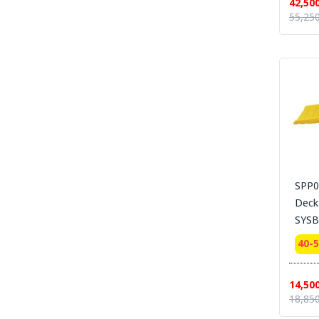
42,50
55,250
SECTION 34 CHEMICAL DECON-ชุดชำระ
สารเคมี
SECTION 35 EYE-BODY-WASH & DRAIN &
DECONTAMINATE & EMERGENCY
EQUIPMENT - อ่างล้างตาฉุกเฉิน และชุดล้างตัว
SECTION 36 COLD SUIT | LOW TEMP |
RAINNING SUIT ชุดกันหนาว - ชุดห้องเย็น - ชุด
กันฝน - ชุดกันน้ำ
SECTION 37 OIL & CHEMICAL
ABSORBENT - วัสดุดูดซับเคมีและวัสดุดูดซับน้ำมัน
SECTION 37-B CLEAN SOLUTION-น้ำยา
SPP01
ล้างทำความสะอาด
Deck
SYSB
SECTION 38 CLEANROOM WIPER - วัสดุ
เช็ดไวเปอร์
40-
SECTION 39 SAFETY CARBINET - ตู้เก็บสาร
เคมีและสารไวไฟ
14,50
SECTION 40 SAFETY CONTAINMENT -
18,850
ถาดรอง - ถังเก็บสารเคมี