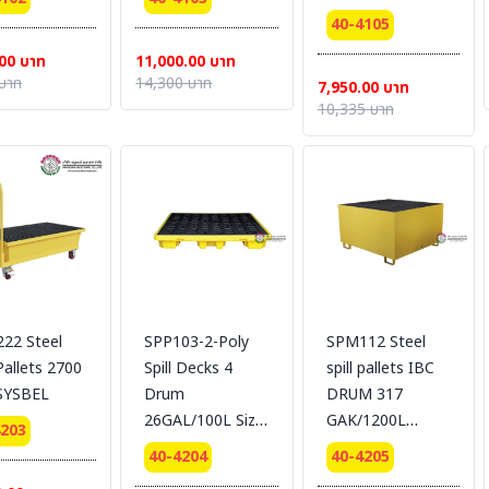
LOADING 1500
40-4105
KG.
00 บาท
11,000.00 บาท
บาท
14,300 บาท
7,950.00 บาท
10,335 บาท
22 Steel
SPP103-2-Poly
SPM112 Steel
 Pallets 2700
Spill Decks 4
spill pallets IBC
 SYSBEL
Drum
DRUM 317
26GAL/100L Size
GAK/1200L
4203
: 16 x 131 x 131
LOADING 3500
40-4204
40-4205
cm.
KG.