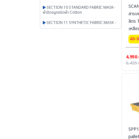
SCAN
SECTION 10 STANDARD FABRIC MASK-
ผ้าปิดจมูกชนิดผ้า Cotton
สารเค
ลิตร 
SECTION 11 SYNTHETIC FABRIC MASK -
ผ้าปิดจมูกเสริมใยสังเคราะห์ UN95 SERIES
เหลื
SECTION 12 RESPIRATOR - หน้ากากตลับ
40-
กรอง
SECTION 13 PAPR-จ่ายอากาศผ่านพัดลม
4,950.
BESTSAFE
6,435 
SECTION 14 Airline-จ่ายอากาศผ่านสายลม
SECTION 15 SCBA FENAN - Self
Contained Breathing Apparatus - ชุดเครื่อง
ช่วยหายใจ
SECTION 16 SAFETY CAP | HOOD | หมวก
ผ้า หมวกตัวหนอน ฮู๊ดคลุมศีรษะ หมวกอาหาร
SECTION 17 PGM-PRODUCTS-พรม-
กระเป๋า-ร่ม-งานผ้าสั่งผลิต-สินค้าทั่วไป เบ็ดเตล็ด
SPP10
SECTION 18 ARM PROTECTION - ปลอก
แขนนิรภัย
pall