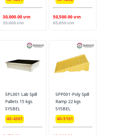
30,000.00 บาท
50,500.00 บาท
39,000 บาท
65,650 บาท
SPL001 Lab Spill
SPP001-Poly Spill
Pallets 15 kgs.
Ramp 22 kgs
SYSBEL
SYSBEL
40-4301
40-5101