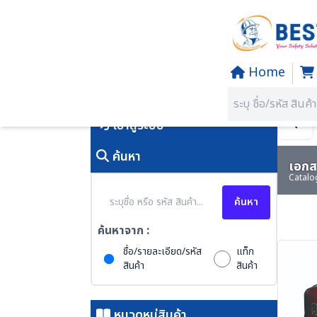
Home
Home
/
PRODUCTS
คุณอยู่ที่:
SECTION 40 SAFET
เข้าสู่ระบบ
ค้นหา
เอกสา
Catalo
ค้นหา
ค้นหาจาก :
ชื่อ/รายละเอียด/รหัส
แท็ก
สินค้า
สินค้า
หมวดหมู่สินค้า