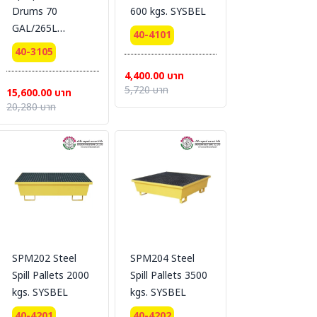
Drums 70
600 kgs. SYSBEL
GAL/265L
40-4101
Loading 3000 kg.
40-3105
SYSBEL
4,400.00 บาท
5,720 บาท
15,600.00 บาท
20,280 บาท
SPM202 Steel
SPM204 Steel
Spill Pallets 2000
Spill Pallets 3500
kgs. SYSBEL
kgs. SYSBEL
40-4201
40-4202