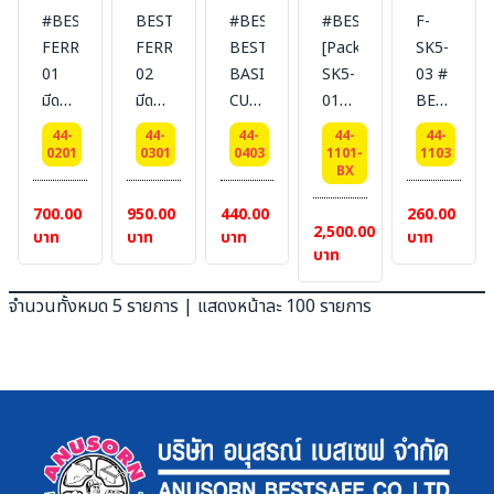
#BESTSAFE
BESTSAF
#BESTSAFE
#BESTSAFE
F-
FERRET
FERRET
BEST
[Packging]F-
SK5-
01
02
BASIC
SK5-
03 #
มีดคัท
มีดคัท
CUT
01
BESTSAFE
เตอร์
เตอร์
03
HEAVY
ใบมีด
44-
44-
44-
44-
44-
นิรภัย
นิรภัย
มีด
DUTY
คัต
0201
0301
0403
1101-
1103
BX
AUTO
คัต
ใบมีด
เตอร์
REFLECT
เตอร์
นิรภัย
ที่ใช้
700.00
950.00
440.00
260.00
2,500.00
นิรภัย
แบบ
สำหรับ
บาท
บาท
บาท
บาท
บาท
ตรง :
รุ่น
100
BEST
จำนวนทั้งหมด 5 รายการ | แสดงหน้าละ 100 รายการ
Pcs
BASIC
ใช้กับ
CUT
รุ่น
03
FERRET
[Easy
Squeeze]
[1
แพ็ค