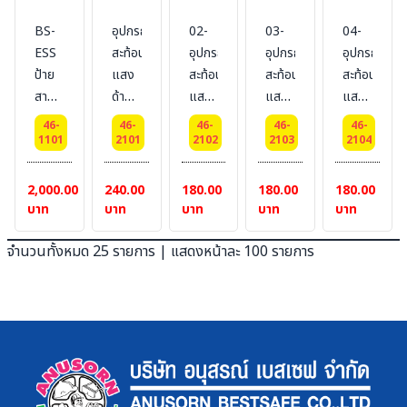
Series
9600
เมตร
9600
DM
BS-
อุปกรณ์
02-
03-
04-
ยี่ห้อ
Series
ยี่ห้อ
9600
ESS
สะท้อน
อุปกรณ์
อุปกรณ์
อุปกรณ์
DM
DM
DM
ยี่ห้อ
ป้าย
แสง
สะท้อน
สะท้อน
สะท้อน
สี :
9600
สี :
DM
สามเหลี่ยม
ด้าน
แสง
แสง
แสง
แดง
ยี่ห้อ
เหลือง
สี :
สะท้อน
ท้าย
ด้าน
ด้าน
ด้าน
DM
46-
46-
46-
46-
46-
ขาว
แสง
รถ สี
ท้าย
ข้าง
ข้าง
1101
2101
2102
2103
2104
สติ๊กเกอร์
แดง
รถ สี
รถ สี
รถ สี
Bestsafe
แบบ
แดง
เหลือง
เหลือง
2,000.00
240.00
180.00
180.00
180.00
Commercial
สามเหลี่ยม
แบบ
แบบ
แบบ
บาท
บาท
บาท
บาท
บาท
Grade
สี่เหลี่ยม
กลม
สี่เหลี่ยม
ขนาด
จำนวนทั้งหมด 25 รายการ | แสดงหน้าละ 100 รายการ
50 x
50
ซม.