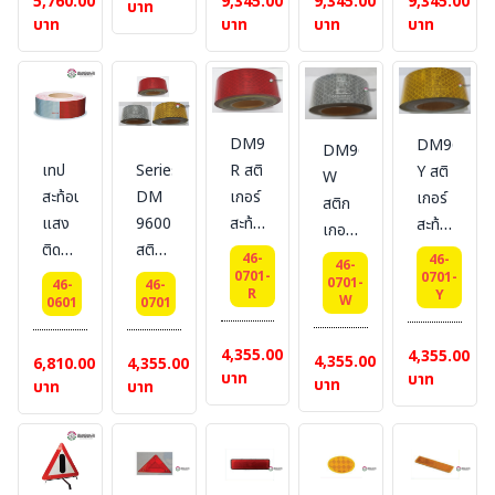
5,760.00
9,345.00
9,345.00
9,345.00
สี
Reflective
พาหนะ
พาหนะ
พาหนะ
บาท
บาท
บาท
บาท
บาท
เหลือง
#BESTSAFE
Reflective
Reflective
Reflective
ขนาด
#BESTSAFE
#BESTSAFE
#BESTSAF
5
cm.
x 50
DM9630-
DM9620-
DM9610-
m.
R สติ
เทป
Series
Y สติ
W
เกอร์
สะท้อน
DM
เกอร์
สติก
สะท้อน
แสง
9600
สะท้อน
เกอร์
แสง
ติด
สติก
แสง
สะท้อน
46-
46-
46-
ติดรถ
ยาน
เกอร์
0701-
ติดรถ
0701-
แสง
0701-
46-
46-
R
Y
W
บรรทุก
พาหนะ
สะท้อน
บรรทุก
0601
0701
ติดรถ
Size
REFLECTIVE
แสง
Size
บรรทุก
4,355.00
: 2
4,355.00
TAPE
ติดรถ
: 2
4,355.00
Size
6,810.00
4,355.00
บาท
บาท
นิ้ว x
BESTSAFE
บรรทุก
นิ้ว x
บาท
บาท
บาท
: 2
50
Size
50
นิ้ว x
เมตร
: 2
เมตร
50
Series
นิ้ว x
Series
เมตร
DM
50
DM