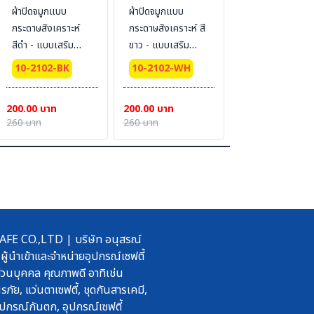
ผ้าปิดจมูกแบบ
ผ้าปิดจมูกแบบ
กระดาษสังเคราะห์
กระดาษสังเคราะห์ สี
สีดำ - แบบเสริม
ขาว - แบบเสริม
ACTIVE CARBON
ACTIVE CARBON
10-2102-BK
10-2102-WH
4 Ply [แพ็ครวม]
4 Ply [แพ็ครวม]
(50ชิ้น/กล่อง)
(50ชิ้น/กล่อง)
200.00 บาท
200.00 บาท
260 บาท
260 บาท
 CO.,LTD | บริษัท อนุสรณ์
ผู้นำเข้าและจำหน่ายอุปกรณ์เซฟตี้
วนบุคคล คุณภาพดี อาทิเช่น
รภัย, แว่นตาเซฟตี้, ชุดกันสารเคมี,
ปกรณ์กันตก, อุปกรณ์เซฟตี้