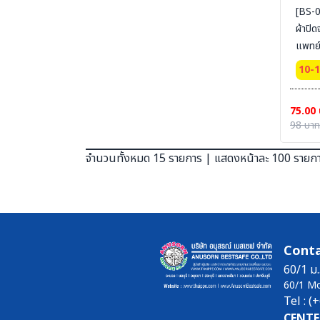
[BS-0
SECTION 19 LEG PROTECTION - ปลอกขา
นิรภัย
ผ้าปิ
แพทย์ 3
SECTION 20 APRON & BODY
PROTECTION- เอี๊ยมนิรภัย
รวม](
10-
SECTION 21 UNIFORM POLO-เสื้อโปโล-เสื้อ
T-SHIRT
75.00
SECTION 22 UNIFORM FORMAL OFFICE
98 บาท
SUIT -ชุดออฟฟิต-ชุดสำนักงาน-ชุดทางการ
SECTION 23 UNIFORM SUIT WORKSHOP
จำนวนทั้งหมด 15 รายการ | แสดงหน้าละ 100 รายก
SUIT - ชุดช่าง ชุดปฏิบัติงาน งานเชื่อม งานซ่อม
บำรุง งานประกอบ
SECTION 24 FLAME RETARDANT FABRIC
[FR-SUIT] UNIFORM ผ้ากันไฟ (วัสดุ) ชุดช็อป เสื้อ
แจ็คเก็ต ชุดหมี ชุดกันไฟ
SECTION 25 FR-SUIT FURNACE UNIFORM
Conta
ผ้ากันไฟ-กันน้ำเหล็ก ชุดป้องกันงานเชื่อม งานหน้า
เตาหลอม งานซีเมนต์
60/1 ม.
60/1 M
SECTION 26 ALUMINIZED SUITS - ชุด
Tel : 
ป้องกันความร้อนหน้าเตาหลอม
CENTE