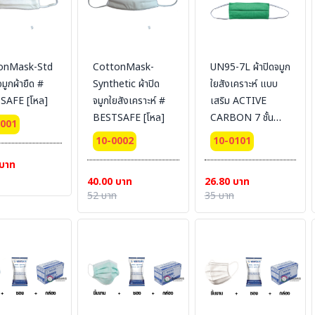
onMask-Std
CottonMask-
UN95-7L ผ้าปิดจมูก
จมูกผ้ายืด #
Synthetic ผ้าปิด
ใยสังเคราะห์ แบบ
SAFE [โหล]
จมูกใยสังเคราะห์ #
เสริม ACTIVE
BESTSAFE [โหล]
CARBON 7 ชั้น
0001
[แพ็คแยกชิ้น]
10-0002
10-0101
#BESTSAFE
 บาท
40.00 บาท
26.80 บาท
52 บาท
35 บาท