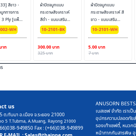
33] สีขาว -
ผ้าปิดจมูกแบบ
ผ้าปิดจมูกแบบ
ดจมูกทางการ
กระดาษสังเคราะห์
กระดาษสังเคราะห์ สี
 Ply [แพ็ค
สีดำ - แบบเสริม
ขาว - แบบเสริม
50ชิ้น/กล่อง)
ACTIVE CARBON
ACTIVE CARBON
1002-WH
10-2101-BK
10-2101-WH
4 Ply [แพ็คแยกชิ้น]
4 Ply [แพ็คแยกชิ้น]
(50ชิ้น/กล่อง)
(50ชิ้น/กล่อง)
 บาท
300.00 บาท
5.00 บาท
325 บาท
7 บาท
าร
ANUSORN BESTSAFE
ct us
เบสเซฟ จำกัด เราเป็น
5 ต.ทับมา อ.เมือง จ.ระยอง 21000
อุปกรความปลอดภัยส่
oo 5 T.Tubma, A.Muang, Rayong 21000
รองเท้าเซฟตี้, หมวกนิ
(+66)038-949850 Fax : (+66)038-949899
หน้ากากกันสารพิษ อุ
R E-MAIL : Sales@thaippe.com