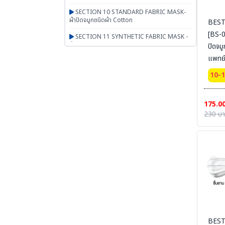
SECTION 10 STANDARD FABRIC MASK-
ผ้าปิดจมูกชนิดผ้า Cotton
BEST
[BS-03
SECTION 11 SYNTHETIC FABRIC MASK -
ผ้าปิดจมูกเสริมใยสังเคราะห์ UN95 SERIES
ปิดจม
แพทย์ 3
SECTION 12 RESPIRATOR - หน้ากากตลับ
กรอง
แยกชิ้
10-
กล่อง
SECTION 13 PAPR-จ่ายอากาศผ่านพัดลม
BESTSAFE
175.0
SECTION 14 Airline-จ่ายอากาศผ่านสายลม
230 บ
SECTION 15 SCBA FENAN - Self
Contained Breathing Apparatus - ชุดเครื่อง
ช่วยหายใจ
SECTION 16 SAFETY CAP | HOOD | หมวก
ผ้า หมวกตัวหนอน ฮู๊ดคลุมศีรษะ หมวกอาหาร
SECTION 17 PGM-PRODUCTS-พรม-
กระเป๋า-ร่ม-งานผ้าสั่งผลิต-สินค้าทั่วไป เบ็ดเตล็ด
SECTION 18 ARM PROTECTION - ปลอก
แขนนิรภัย
BEST